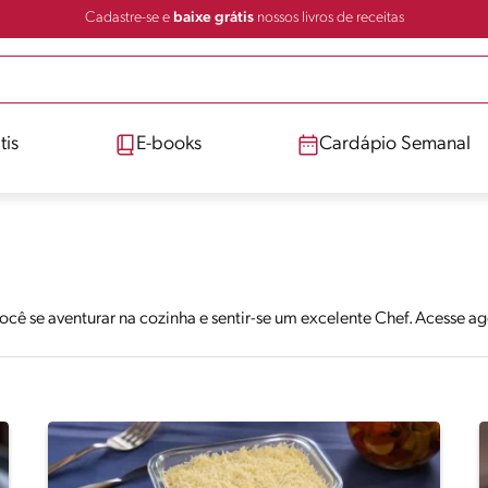
Cadastre-se e
baixe grátis
nossos livros de receitas
tis
E-books
Cardápio Semanal
você se aventurar na cozinha e sentir-se um excelente Chef. Acesse 