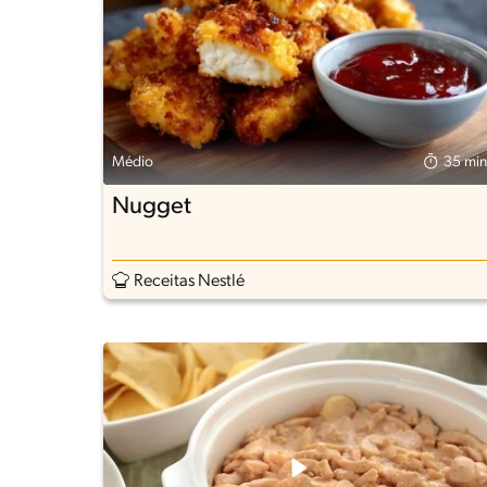
Médio
35 min
Nugget
Receitas Nestlé