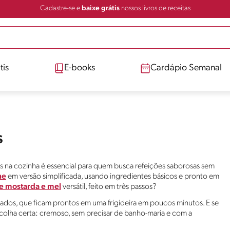
Cadastre-se e
baixe grátis
nossos livros de receitas
tis
E-books
Cardápio Semanal
s
s na cozinha é essencial para quem busca refeições saborosas sem
ne
em versão simplificada, usando ingredientes básicos e pronto em
e mostarda e mel
versátil, feito em três passos?
ados, que ficam prontos em uma frigideira em poucos minutos. E se
colha certa: cremoso, sem precisar de banho-maria e com a