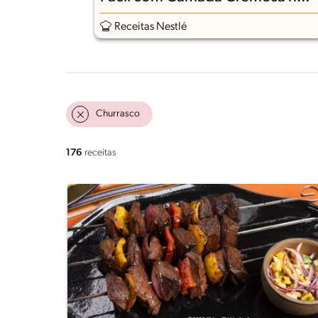
Meio
Receitas Nestlé
Churrasco
176
receitas