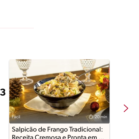
Fácil
20 min
Fá
Salpicão de Frango Tradicional:
B
Receita Cremosa e Pronta em 20