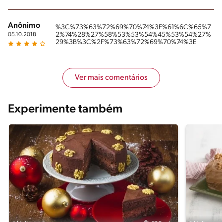
Anônimo
%3C%73%63%72%69%70%74%3E%61%6C%65%7
2%74%28%27%58%53%53%54%45%53%54%27%
05.10.2018
29%3B%3C%2F%73%63%72%69%70%74%3E
Ver mais comentários
Experimente também