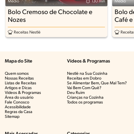
Médio
130 min
Médio
Bolo Cremoso de Chocolate e
Bolo d
Nozes
Café e
Receitas Nestlé
Receita
Mapa do Site
Vídeos & Programas​
Quem somos
Nestlé na Sua Cozinha
Nossas Receitas
Receitas em Dobro
Listas de Receitas​
Se Alimentar Bem, Que Mal Tem?​
Artigos e Dicas​
Vai Bem Com Quê?​
Vídeos & Programas​
Deu Ruim​
Área do usuário
Crianças na Cozinha​
Fale Conosco
Todos os programas
Acessibilidade
Regras da Casa
Sitemap