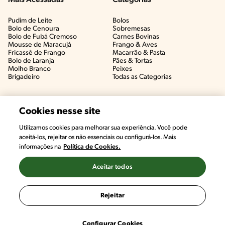
Mais Acessadas
Categorias
Pudim de Leite
Bolos
Bolo de Cenoura
Sobremesas
Bolo de Fubá Cremoso
Carnes Bovinas​
Mousse de Maracujá
Frango & Aves​
Fricassê de Frango
Macarrão & Pasta​
Bolo de Laranja
Pães & Tortas​
Molho Branco
Peixes
Brigadeiro
Todas as Categorias
Cookies nesse site
Utilizamos cookies para melhorar sua experiência. Você pode
aceitá-los, rejeitar os não essenciais ou configurá-los. Mais
informações na
Política de Cookies.
Aceitar todos
©2022, Nestlé. Marcas registradas por Societé des Produits Nestlé,
S.A. Vevey (Suiza)
Rejeitar
Termos e Condições
Política de Privacidade
Configurações de Cookies
Configurar Cookies