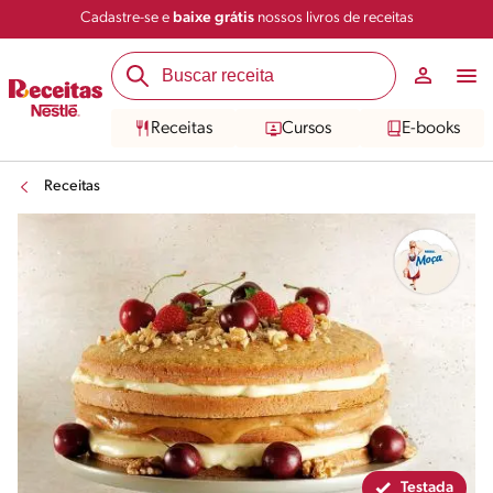
Cadastre-se e
baixe grátis
nossos livros de receitas
Compartilhar
Salvar
Receitas
Cursos
E-books
Receitas
Testada