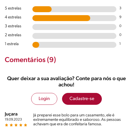
5 estrelas
3
4 estrelas
9
3 estrelas
0
2 estrelas
0
1 estrela
1
Comentários (9)
Quer deixar a sua avaliação? Conte para nós o que
achou!
Login
Cadastre-se
Juçara
Já preparei esse bolo para um casamento, ele é
extremamente equilibrado e saboroso. As pessoas
19.09.2023
achavam que era de confeitaria famosa.