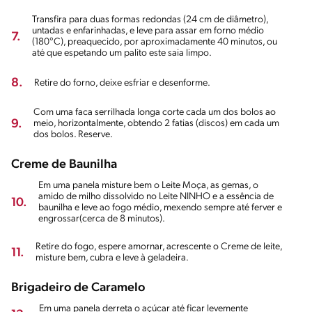
Transfira para duas formas redondas (24 cm de diâmetro),
untadas e enfarinhadas, e leve para assar em forno médio
7.
(180°C), preaquecido, por aproximadamente 40 minutos, ou
até que espetando um palito este saia limpo.
8.
Retire do forno, deixe esfriar e desenforme.
Com uma faca serrilhada longa corte cada um dos bolos ao
9.
meio, horizontalmente, obtendo 2 fatias (discos) em cada um
dos bolos. Reserve.
Creme de Baunilha
Em uma panela misture bem o Leite Moça, as gemas, o
amido de milho dissolvido no Leite NINHO e a essência de
10.
baunilha e leve ao fogo médio, mexendo sempre até ferver e
engrossar(cerca de 8 minutos).
Retire do fogo, espere amornar, acrescente o Creme de leite,
11.
misture bem, cubra e leve à geladeira.
Brigadeiro de Caramelo
Em uma panela derreta o açúcar até ficar levemente