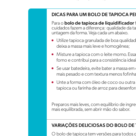
DICAS PARA UM BOLO DE TAPIOCA PE
Para o
bolo de tapioca de liquidificador
cuidados fazem a diferença: qualidade da ta
untagem da forma. Veja cada um abaixo.
Utilize tapioca granulada de boa qualidade
deixa a massa mais leve e homogênea;
Misture a tapioca com o leite morno. Essa
forno e contribui para a consistência ideal
Se usar batedeira, evite bater a massa e
mais pesado e com textura menos fofinha
Unte a forma com óleo de coco ou outra
tapioca ou farinha de arroz para desenfor
Preparos mais leves, com equilíbrio de ingr
mais equilibrada, sem abrir mão do sabor.
VARIAÇÕES DELICIOSAS DO BOLO DE
O bolo de tapioca tem versões para todos o