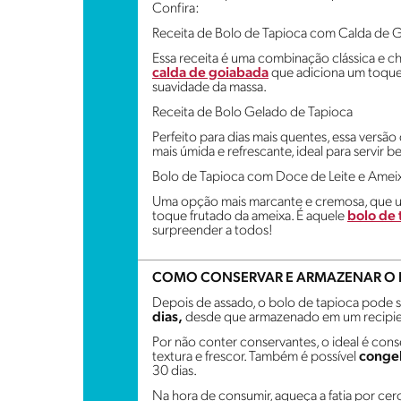
Confira:
Receita de Bolo de Tapioca com Calda de 
Essa receita é uma combinação clássica e c
calda de goiabada
que adiciona um toque
suavidade da massa.
Receita de Bolo Gelado de Tapioca
Perfeito para dias mais quentes, essa versão
mais úmida e refrescante, ideal para servir 
Bolo de Tapioca com Doce de Leite e Amei
Uma opção mais marcante e cremosa, que un
toque frutado da ameixa. É aquele
bolo de 
surpreender a todos!
COMO CONSERVAR E ARMAZENAR O 
Depois de assado, o bolo de tapioca pode 
dias,
desde que armazenado em um recipie
Por não conter conservantes, o ideal é conse
textura e frescor. Também é possível
congela
30 dias.
Na hora de consumir, aqueça a fatia por cer