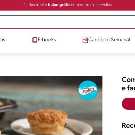
Cadastre-se e
baixe grátis
nossos livros de receitas
tis
E-books
Cardápio Semanal
Comp
e f
Rece