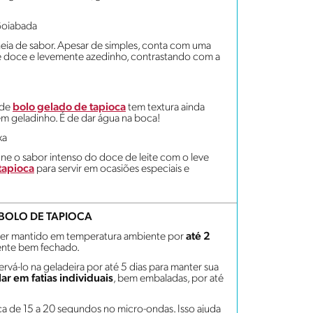
Goiabada
heia de sabor. Apesar de simples, conta com uma
 doce e levemente azedinho, contrastando com a
 de
bolo gelado de tapioca
tem textura ainda
bem geladinho. É de dar água na boca!
xa
e o sabor intenso do doce de leite com o leve
tapioca
para servir em ocasiões especiais e
BOLO DE TAPIOCA
ser mantido em temperatura ambiente por
até 2
nte bem fechado.
rvá-lo na geladeira por até 5 dias para manter sua
r em fatias individuais
, bem embaladas, por até
ca de 15 a 20 segundos no micro-ondas. Isso ajuda