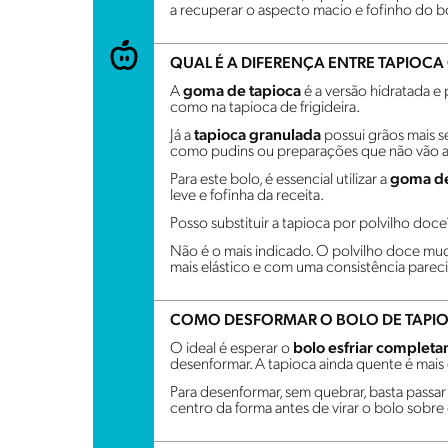
a recuperar o aspecto macio e fofinho do b
QUAL É A DIFERENÇA ENTRE TAPIOC
A
goma de tapioca
é a versão hidratada e 
como na tapioca de frigideira.
Já a
tapioca granulada
possui grãos mais 
como pudins ou preparações que não vão a
Para este bolo, é essencial utilizar a
goma de
leve e fofinha da receita.
Posso substituir a tapioca por polvilho doce
Não é o mais indicado. O polvilho doce mud
mais elástico e com uma consistência parec
COMO DESFORMAR O BOLO DE TAPI
O ideal é esperar o
bolo esfriar complet
desenformar. A tapioca ainda quente é mais 
Para desenformar, sem quebrar, basta passar
centro da forma antes de virar o bolo sobre 