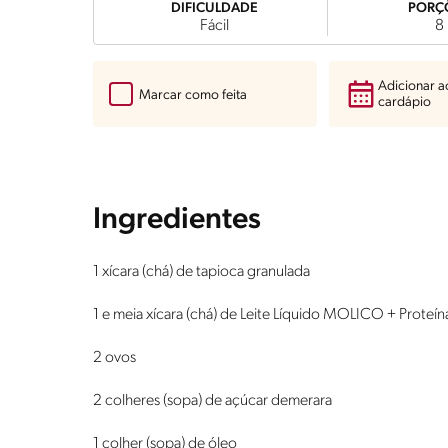
DIFICULDADE
PORÇ
Fácil
8
Adicionar 
Marcar como feita
cardápio
Ingredientes
1 xícara (chá) de tapioca granulada
1 e meia xícara (chá) de Leite Líquido MOLICO + Proteín
2 ovos
2 colheres (sopa) de açúcar demerara
1 colher (sopa) de óleo