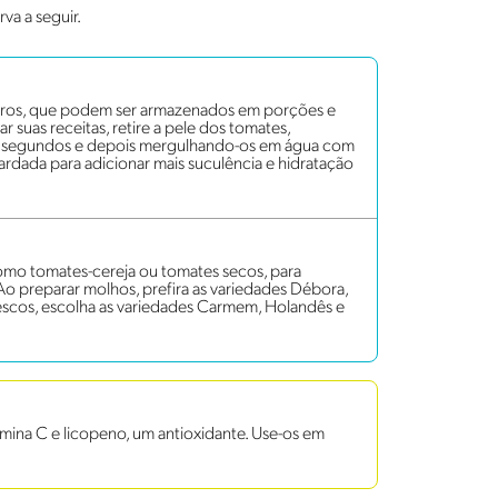
va a seguir.
iros, que podem ser armazenados em porções e
ar suas receitas, retire a pele dos tomates,
s segundos e depois mergulhando-os em água com
rdada para adicionar mais suculência e hidratação
omo tomates-cereja ou tomates secos, para
 Ao preparar molhos, prefira as variedades Débora,
 frescos, escolha as variedades Carmem, Holandês e
mina C e licopeno, um antioxidante. Use-os em