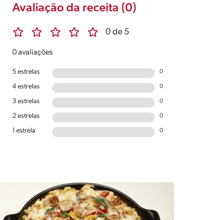
Avaliação da receita (0)
0 de 5
0 avaliações
5 estrelas
0
4 estrelas
0
3 estrelas
0
2 estrelas
0
1 estrela
0