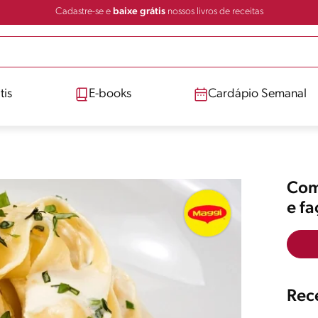
Cadastre-se e
baixe grátis
nossos livros de receitas
tis
E-books
Cardápio Semanal
Comp
e f
Rece