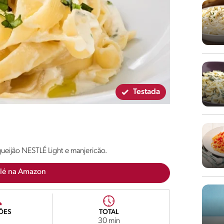
Testada
queijão NESTLÉ Light e manjericão.
lé na Amazon
ÕES
TOTAL
30 min