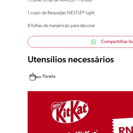
1 colher (chá) de MAGGI® Fondor
1 copo de Requeijão NESTLÉ® Light
8 folhas de manjericão para decorar
Compartilhar li
Utensílios necessários
Panela