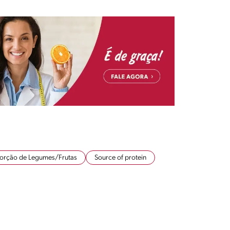
orção de Legumes/Frutas
Source of protein