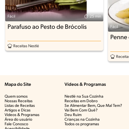
Fácil
25 min
Parafuso ao Pesto de Brócolis
Fácil
Penne 
Receitas Nestlé
Receita
Mapa do Site
Vídeos & Programas​
Quem somos
Nestlé na Sua Cozinha
Nossas Receitas
Receitas em Dobro
Listas de Receitas​
Se Alimentar Bem, Que Mal Tem?​
Artigos e Dicas​
Vai Bem Com Quê?​
Vídeos & Programas​
Deu Ruim​
Área do usuário
Crianças na Cozinha​
Fale Conosco
Todos os programas
Acessibilidade