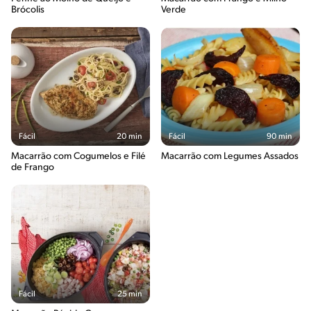
Brócolis
Verde
Fácil
20 min
Fácil
90 min
Macarrão com Cogumelos e Filé
Macarrão com Legumes Assados
de Frango
Fácil
25 min