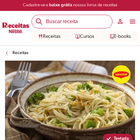
Cadastre-se e
baixe grátis
nossos livros de receitas
Compartilhar
Salvar
Receitas
Cursos
E-books
Receitas
Testada