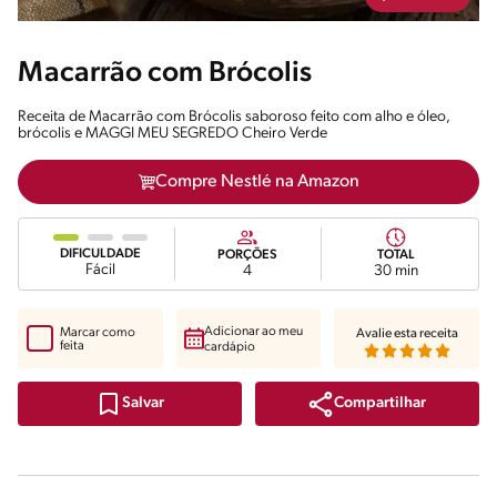
Macarrão com Brócolis
Receita de Macarrão com Brócolis saboroso feito com alho e óleo,
brócolis e MAGGI MEU SEGREDO Cheiro Verde
Compre Nestlé na Amazon
DIFICULDADE
PORÇÕES
TOTAL
Fácil
4
30 min
Adicionar ao meu
Marcar como
Avalie esta receita
feita
cardápio
Compartilhar
Salvar