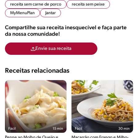
receita sem carne de porco
receita sem peixe
MyMenuPlan
Jantar
Compartilhe sua receita inesquecível e faça parte
da nossa comunidade!
Envie sua receita
Receitas relacionadas
Fácil
15 min
Fácil
30 min
Penne ao Molho de Queijo e
Macarrão com Frango e Milho-