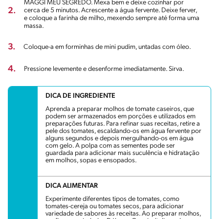
MAGGI MEU SEGREDO. Mexa bem e deixe cozinhar por
2.
cerca de 5 minutos. Acrescente a água fervente. Deixe ferver,
e coloque a farinha de milho, mexendo sempre até forma uma
massa.
3.
Coloque-a em forminhas de mini pudim, untadas com óleo.
4.
Pressione levemente e desenforme imediatamente. Sirva.
DICA DE INGREDIENTE
Aprenda a preparar molhos de tomate caseiros, que
podem ser armazenados em porções e utilizados em
preparações futuras. Para refinar suas receitas, retire a
pele dos tomates, escaldando-os em água fervente por
alguns segundos e depois mergulhando-os em água
com gelo. A polpa com as sementes pode ser
guardada para adicionar mais suculência e hidratação
em molhos, sopas e ensopados.
DICA ALIMENTAR
Experimente diferentes tipos de tomates, como
tomates-cereja ou tomates secos, para adicionar
variedade de sabores às receitas. Ao preparar molhos,