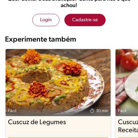
achou!
Login
Cadastre-se
Experimente também
Fácil
30 min
Fácil
Cuscuz de Legumes
Cuscuz 
Receit