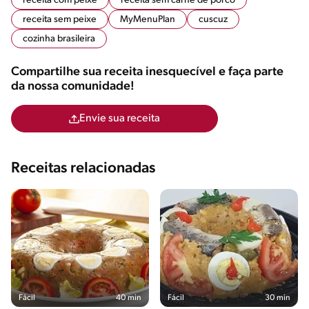
receita com peixe
receita sem carne de porco
receita sem peixe
MyMenuPlan
cuscuz
cozinha brasileira
Compartilhe sua receita inesquecível e faça parte
da nossa comunidade!
Envie sua receita
Receitas relacionadas
Fácil
40 min
Fácil
30 min