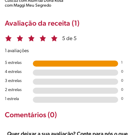
Cuscuz com Atum da Dona Rosa
com Maggi Meu Segredo
Avaliação da receita (1)
5 de 5
1 avaliações
5 estrelas
1
4 estrelas
0
3 estrelas
0
2 estrelas
0
1 estrela
0
Comentários (0)
Quer deixar a sua avaliação? Conte para nós o que