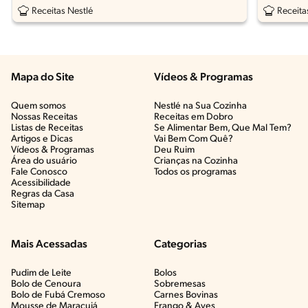
Sardin
Receitas Nestlé
Receita
Mapa do Site
Vídeos & Programas​
Quem somos
Nestlé na Sua Cozinha
Nossas Receitas
Receitas em Dobro
Listas de Receitas​
Se Alimentar Bem, Que Mal Tem?​
Artigos e Dicas​
Vai Bem Com Quê?​
Vídeos & Programas​
Deu Ruim​
Área do usuário
Crianças na Cozinha​
Fale Conosco
Todos os programas
Acessibilidade
Regras da Casa
Sitemap
Mais Acessadas
Categorias
Pudim de Leite
Bolos
Bolo de Cenoura
Sobremesas
Bolo de Fubá Cremoso
Carnes Bovinas​
Mousse de Maracujá
Frango & Aves​