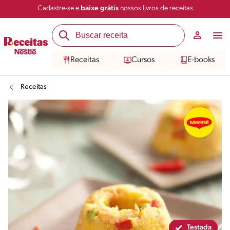
Cadastre-se e
baixe grátis
nossos livros de receitas
Compartilhar
Salvar
Receitas
Cursos
E-books
Receitas
Testada