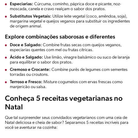
Especiarias:
Cúrcuma, cominho, páprica doce e picante, noz-
moscada, canela e cravo realçam o sabor dos pratos.
Substitutos Vegetais:
Utilize leite vegetal (coco, amêndoa, soja),
margarina vegetal e queijos veganos para substituir os ingredientes
de origem animal.
Explore combinações saborosas e diferentes
Doce e Salgado:
Combine frutas secas com queijos veganos,
especiarias quentes com mel ou frutas cítricas.
Ácido e Salgado:
Use limão, vinagre balsâmico ou suco de laranja
para equilibrar o sabor dos pratos.
Cremoso e Crocante:
Combine purês de legumes com sementes
torradas ou croutons.
Terroso e Fresco:
Misture cogumelos com ervas frescas como
manjericão ou salsa.
Conheça 5 receitas vegetarianas no
Natal
Que tal surpreender seus convidados vegetarianos com uma ceia de
Natal deliciosa e cheia de sabor? Separamos 5 receitas incríveis para
você se aventurar na cozinha: