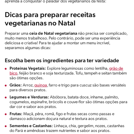
aprenda a conquistar o paladar dos vegetarianos da festa:
Dicas para preparar receitas
vegetarianas no Natal
Preparar uma
ceia de Natal vegetariana
não precisa ser complicado,
muito menos trabalhoso. Pelo contrário, pode ser uma experiência
deliciosa e criativa! Para te ajudar a montar um menu incrível,
separamos algumas dicas:
Escolha bem os ingredientes para ter variedade
Proteínas Vegetais:
Explore leguminosas como lentilha,
grão de
bico
, feijão branco e soja texturizada. Tofu, tempeh e seitan também
são ótimas opções.
Grãos:
Arroz,
quinoa
, farro e trigo para cuscuz são bases versáteis
para diversos pratos.
Legumes e Verduras:
Abóbora, batata doce, inhame, palmito,
cogumelos, espinafre, brócolis e couve-flor são ótimas opções para
dar cor e sabor aos pratos.
Frutas:
Maçã, pêra, romã, figo e frutas secas como passas e
damasco adicionam doçura natural e textura aos pratos.
Sementes e Castanhas:
Linhaça, chia, gergelim, nozes, castanhas
do Pará e amêndoas trazem nutrientes e sabor aos pratos.