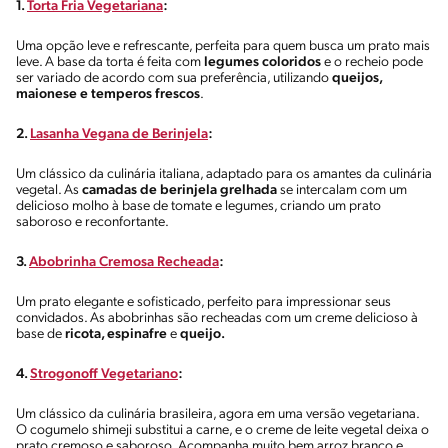
1.
Torta Fria Vegetariana
:
Uma opção leve e refrescante, perfeita para quem busca um prato mais
leve. A base da torta é feita com
legumes coloridos
e o recheio pode
ser variado de acordo com sua preferência, utilizando
queijos,
maionese e temperos frescos
.
2.
Lasanha Vegana de Berinjela
:
Um clássico da culinária italiana, adaptado para os amantes da culinária
vegetal. As
camadas de berinjela grelhada
se intercalam com um
delicioso molho à base de tomate e legumes, criando um prato
saboroso e reconfortante.
3.
Abobrinha Cremosa Recheada
:
Um prato elegante e sofisticado, perfeito para impressionar seus
convidados. As abobrinhas são recheadas com um creme delicioso à
base de
ricota, espinafre
e
queijo.
4.
Strogonoff Vegetariano
:
Um clássico da culinária brasileira, agora em uma versão vegetariana.
O cogumelo shimeji substitui a carne, e o creme de leite vegetal deixa o
prato cremoso e saboroso. Acompanha muito bem arroz branco e