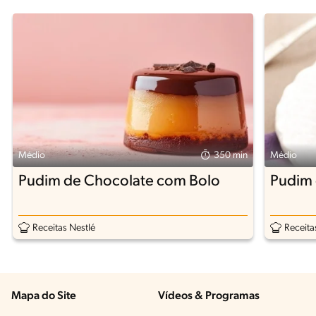
Médio
350 min
Médio
Pudim de Chocolate com Bolo
Pudim 
Receitas Nestlé
Receita
Mapa do Site
Vídeos & Programas​