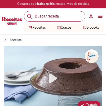
Cadastre-se e
baixe grátis
nossos livros de receitas
Compartilhar
Salvar
Receitas
Cursos
E-books
Receitas
Testada