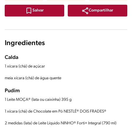
Compartilhar
Salvar
Ingredientes
Calda
1 xícara (chá) de açúcar
meia xícara (chá) de água quente
Pudim
1 Leite MOÇA® (lata ou caixinha) 395 g
1 xícara (chá) de Chocolate em Pó NESTLÉ® DOIS FRADES®
2 medidas (lata) de Leite Líquido NINHO® Forti+ Integral (790 ml)