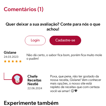
Comentários (1)
Quer deixar a sua avaliação? Conte para nós o que
achou!
Login
Cadastre-se
Gislane
Não dá certo, o sabor fica bom, porém fica muito mole
24.03.2023
o pudim!
Chefe
Poxa, que pena, não ter gostado da
nossa receita, Gislane! Vem conhecer
Receitas
mais opções, o nosso site está
Nestlé
repleto de receitas que com certeza
22.06.2024
você vai amar! 😉💖
Experimente também