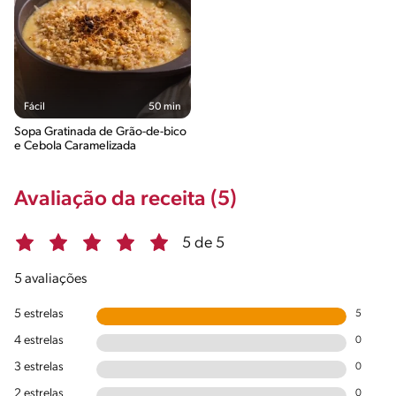
Fácil
50 min
Sopa Gratinada de Grão-de-bico
e Cebola Caramelizada
Avaliação da receita (5)
5 de 5
5 avaliações
5 estrelas
5
4 estrelas
0
3 estrelas
0
2 estrelas
0