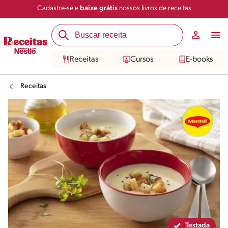
Cadastre-se e
baixe grátis
nossos livros de receitas
Compartilhar
Salvar
Receitas
Cursos
E-books
Receitas
Testada