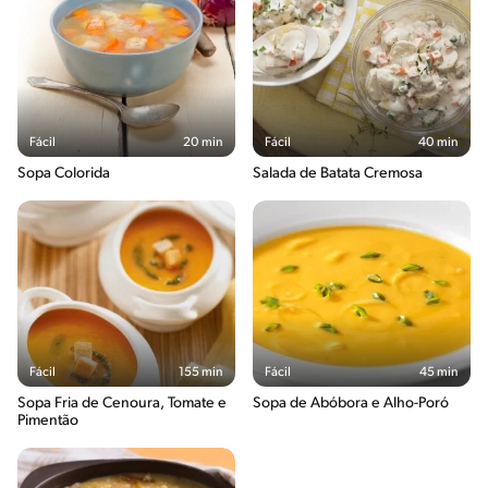
Fácil
20 min
Fácil
40 min
Sopa Colorida
Salada de Batata Cremosa
Fácil
155 min
Fácil
45 min
Sopa Fria de Cenoura, Tomate e
Sopa de Abóbora e Alho-Poró
Pimentão