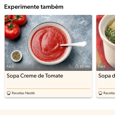
Experimente também
Fácil
60 min
Fácil
Sopa Creme de Tomate
Sopa d
Receitas Nestlé
Receita