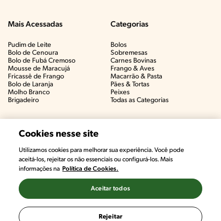
Mais Acessadas
Categorias
Pudim de Leite
Bolos
Bolo de Cenoura
Sobremesas
Bolo de Fubá Cremoso
Carnes Bovinas​
Mousse de Maracujá
Frango & Aves​
Fricassê de Frango
Macarrão & Pasta​
Bolo de Laranja
Pães & Tortas​
Molho Branco
Peixes
Brigadeiro
Todas as Categorias
Cookies nesse site
Utilizamos cookies para melhorar sua experiência. Você pode
aceitá-los, rejeitar os não essenciais ou configurá-los. Mais
informações na
Política de Cookies.
Aceitar todos
©2022, Nestlé. Marcas registradas por Societé des Produits Nestlé,
S.A. Vevey (Suiza)
Rejeitar