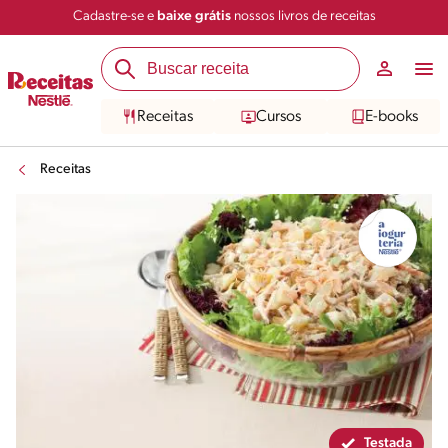
Cadastre-se e
baixe grátis
nossos livros de receitas
Compartilhar
Salvar
Receitas
Cursos
E-books
Receitas
Testada