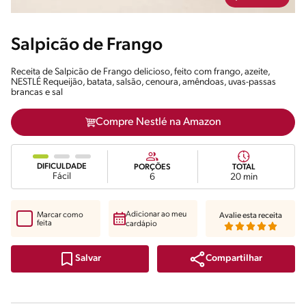
Salpicão de Frango
Receita de Salpicão de Frango delicioso, feito com frango, azeite,
NESTLÉ Requeijão, batata, salsão, cenoura, amêndoas, uvas-passas
brancas e sal
Compre Nestlé na Amazon
DIFICULDADE
PORÇÕES
TOTAL
Fácil
6
20 min
Adicionar ao meu
Marcar como
Avalie esta receita
feita
cardápio
Compartilhar
Salvar