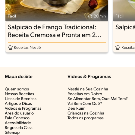
Fácil
20 min
Fácil
Salpicão de Frango Tradicional:
Salpic
Receita Cremosa e Pronta em 20
Minutos
Receitas Nestlé
Receita
Mapa do Site
Vídeos & Programas​
Quem somos
Nestlé na Sua Cozinha
Nossas Receitas
Receitas em Dobro
Listas de Receitas​
Se Alimentar Bem, Que Mal Tem?​
Artigos e Dicas​
Vai Bem Com Quê?​
Vídeos & Programas​
Deu Ruim​
Área do usuário
Crianças na Cozinha​
Fale Conosco
Todos os programas
Acessibilidade
Regras da Casa
Sitemap