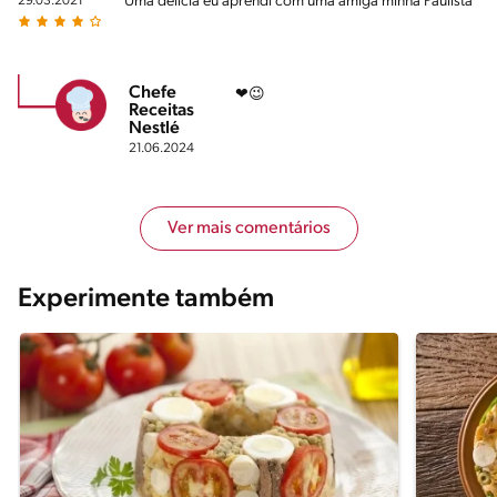
Uma delícia eu aprendi com uma amiga minha Paulista
29.03.2021
Chefe
❤😉
Receitas
Nestlé
21.06.2024
Ver mais comentários
Experimente também