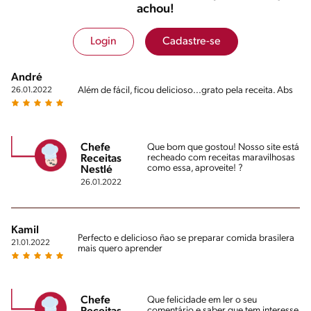
achou!
Login
Cadastre-se
André
Além de fácil, ficou delicioso...grato pela receita. Abs
26.01.2022
Chefe
Que bom que gostou! Nosso site está
recheado com receitas maravilhosas
Receitas
como essa, aproveite! ?
Nestlé
26.01.2022
Kamil
Perfecto e delicioso ñao se preparar comida brasilera
21.01.2022
mais quero aprender
Chefe
Que felicidade em ler o seu
comentário e saber que tem interesse