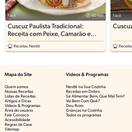
Fácil
60 min
Fácil
Cuscuz Paulista Tradicional:
Cuscuz
Receita com Peixe, Camarão e
Sardinha
Receitas Nestlé
Receita
Mapa do Site
Vídeos & Programas​
Quem somos
Nestlé na Sua Cozinha
Nossas Receitas
Receitas em Dobro
Listas de Receitas​
Se Alimentar Bem, Que Mal Tem?​
Artigos e Dicas​
Vai Bem Com Quê?​
Vídeos & Programas​
Deu Ruim​
Área do usuário
Crianças na Cozinha​
Fale Conosco
Todos os programas
Acessibilidade
Regras da Casa
Sitemap