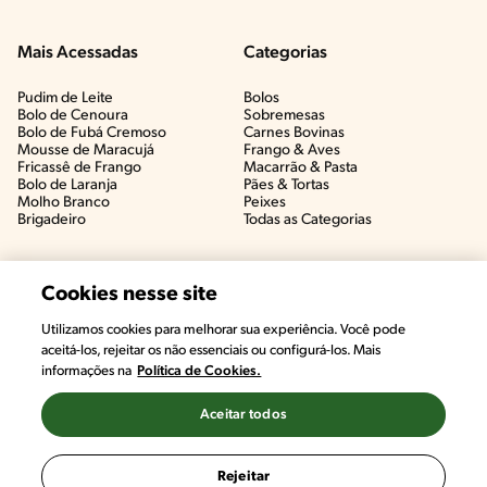
Mais Acessadas
Categorias
Pudim de Leite
Bolos
Bolo de Cenoura
Sobremesas
Bolo de Fubá Cremoso
Carnes Bovinas​
Mousse de Maracujá
Frango & Aves​
Fricassê de Frango
Macarrão & Pasta​
Bolo de Laranja
Pães & Tortas​
Molho Branco
Peixes
Brigadeiro
Todas as Categorias
Cookies nesse site
Utilizamos cookies para melhorar sua experiência. Você pode
aceitá-los, rejeitar os não essenciais ou configurá-los. Mais
informações na
Política de Cookies.
Aceitar todos
©2022, Nestlé. Marcas registradas por Societé des Produits Nestlé,
S.A. Vevey (Suiza)
Rejeitar