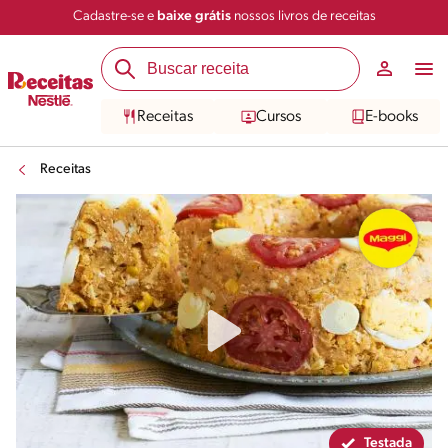
Cadastre-se e
baixe grátis
nossos livros de receitas
Compartilhar
Salvar
Receitas
Cursos
E-books
Receitas
Testada