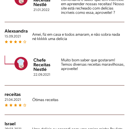
Receitas
em apreender nossas receitas! Nosso
Nestlé
site está recheado com delícias
21.01.2022
incríveis como essa, aproveite! ?
Alexsandra
Amei, fiz em casa e todos amaram, e não sobra nada
15.09.2021
né kkkkk uma delicia
Chefe
Muito bom saber que gostaram!
Temos diversas receitas maravilhosas,
Receitas
aproveite!
Nestlé
22.09.2021
receitas
Ótimas receitas
21.04.2021
Israel