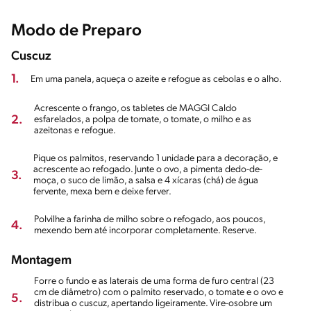
Modo de Preparo
Cuscuz
1.
Em uma panela, aqueça o azeite e refogue as cebolas e o alho.
Acrescente o frango, os tabletes de MAGGI Caldo
2.
esfarelados, a polpa de tomate, o tomate, o milho e as
azeitonas e refogue.
Pique os palmitos, reservando 1 unidade para a decoração, e
acrescente ao refogado. Junte o ovo, a pimenta dedo-de-
3.
moça, o suco de limão, a salsa e 4 xícaras (chá) de água
fervente, mexa bem e deixe ferver.
Polvilhe a farinha de milho sobre o refogado, aos poucos,
4.
mexendo bem até incorporar completamente. Reserve.
Montagem
Forre o fundo e as laterais de uma forma de furo central (23
cm de diâmetro) com o palmito reservado, o tomate e o ovo e
5.
distribua o cuscuz, apertando ligeiramente. Vire-osobre um