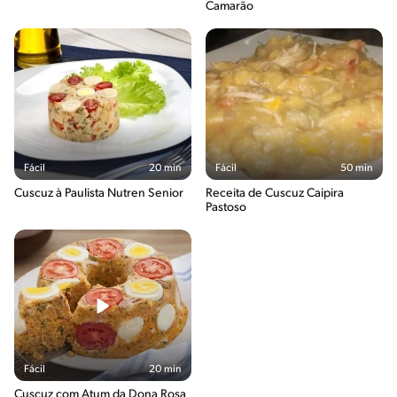
Camarão
Fácil
20 min
Fácil
50 min
Cuscuz à Paulista Nutren Senior
Receita de Cuscuz Caipira
Pastoso
Fácil
20 min
Cuscuz com Atum da Dona Rosa