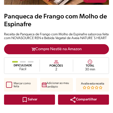
Panqueca de Frango com Molho de
Espinafre
Receita de Panqueca de Frango com Molho de Espinafre saborosa feita
com NOVASOURCE REN e Bebida Vegetal de Aveia NATURE´S HEART
Compre Nestlé na Amazon
DIFICULDADE
PORÇÕES
TOTAL
Fácil
2
30 min
Adicionar ao meu
Marcar como
Avalie esta receita
feita
cardápio
Compartilhar
Salvar