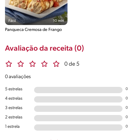
Fácil
10 min
Panqueca Cremosa de Frango
Avaliação da receita (0)
0 de 5
0 avaliações
5 estrelas
0
4 estrelas
0
3 estrelas
0
2 estrelas
0
1 estrela
0