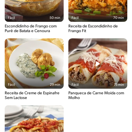
Fácil
50 min
Fácil
70 min
Escondidinho de Frango com
Receita de Escondidinho de
Purê de Batata e Cenoura
Frango Fit
Fácil
29 min
Fácil
75 min
Receita de Creme de Espinafre
Panqueca de Carne Moída com
Sem Lactose
Molho