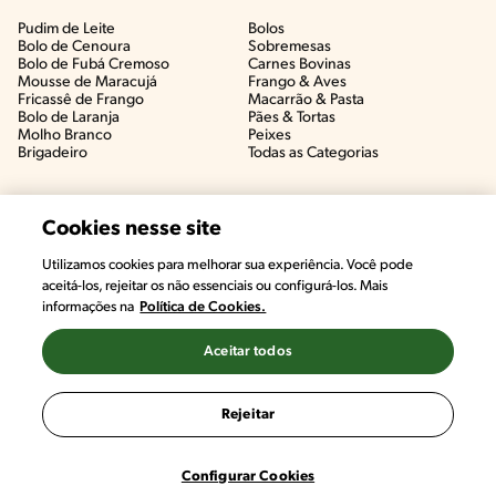
Pudim de Leite
Bolos
Bolo de Cenoura
Sobremesas
Bolo de Fubá Cremoso
Carnes Bovinas​
Mousse de Maracujá
Frango & Aves​
Fricassê de Frango
Macarrão & Pasta​
Bolo de Laranja
Pães & Tortas​
Molho Branco
Peixes
Brigadeiro
Todas as Categorias
Cookies nesse site
Utilizamos cookies para melhorar sua experiência. Você pode
aceitá-los, rejeitar os não essenciais ou configurá-los. Mais
informações na
Política de Cookies.
Aceitar todos
©2022, Nestlé. Marcas registradas por Societé des Produits Nestlé,
S.A. Vevey (Suiza)
Rejeitar
Termos e Condições
Política de Privacidade
Configurações de Cookies
Configurar Cookies