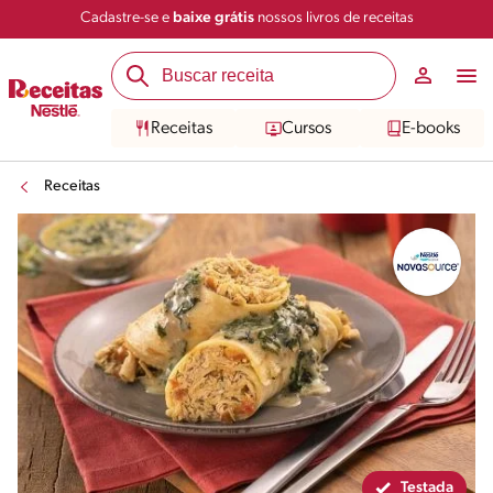
Cadastre-se e
baixe grátis
nossos livros de receitas
Compartilhar
Salvar
Receitas
Cursos
E-books
Receitas
Testada