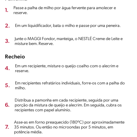
Passe a palha de milho por água fervente para amolecer e
1.
reserve.
2.
Em um liquidificador, bata o milho e passe por uma peneira.
Junte o MAGGI Fondor, manteiga, o NESTLÉ Creme de Leite e
3.
misture bem. Reserve.
Recheio
Em um recipiente, misture o queijo coalho com o alecrim e
4.
reserve.
Em recipientes refratários individuais, forre-os com a palha do
5.
milho.
Distribua a pamonha em cada recipiente, seguida por uma
6.
porção da mistura de queijo e alecrim. Em seguida, cubra os
recipientes com papel alumínio.
Asse-as em forno preaquecido (180ºC) por aproximadamente
7.
35 minutos. Ou então no microondas por 5 minutos, em
potência média.