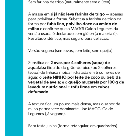
Sem farinha de trigo (naturalmente sem glúten)
A massa em si
já não leva farinha de trigo
— apenas
para polvilhar a forma. Substitua a farinha de trigo da
forma por
fubá fino, polvilho doce ou amido de
milho
e confirme que o MAGGI Caldo Legumes da
versão usada é declarado sem glúten (a maioria é).
Resultado idêntico, mas seguro para celíacos.
Versão vegana (sem ovos, sem leite, sem queijo)
Substitua os
2 ovos por 4 colheres (sopa) de
aquafaba
(líquido do grão-de-bico) ou 2 colheres
(sopa) de linhaça moída hidratada em 6 colheres de
água; o
Leite NINHO por leite de coco ou bebida
vegetal de aveia
; e o
queijo muçarela por 100 g de
levedura nutricional + tofu firme em cubos
defumado
.
A textura fica um pouco mais densa, mas o sabor de
milho permanece dominante. Use MAGGI Caldo
Legumes (já vegano).
Para festa junina (forma retangular, em quadrados)