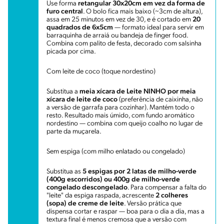
Use forma
retangular 30x20cm em vez da forma de
furo central
. O bolo fica mais baixo (~3cm de altura),
assa em 25 minutos em vez de 30, e é cortado em
20
quadrados de 6x5cm
— formato ideal para servir em
barraquinha de arraiá ou bandeja de finger food.
Combina com palito de festa, decorado com salsinha
picada por cima.
Com leite de coco (toque nordestino)
Substitua a
meia xícara de Leite NINHO por meia
xícara de leite de coco
(preferência de caixinha, não
a versão de garrafa para cozinhar). Mantém todo o
resto. Resultado mais úmido, com fundo aromático
nordestino — combina com queijo coalho no lugar de
parte da muçarela.
Sem espiga (com milho enlatado ou congelado)
Substitua as
5 espigas por 2 latas de milho-verde
(400g escorridos) ou 400g de milho-verde
congelado descongelado
. Para compensar a falta do
"leite" da espiga raspada, acrescente
2 colheres
(sopa) de creme de leite
. Versão prática que
dispensa cortar e raspar — boa para o dia a dia, mas a
textura final é menos cremosa que a versão com