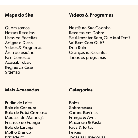
Mapa do Site
Vídeos & Programas​
Quem somos
Nestlé na Sua Cozinha
Nossas Receitas
Receitas em Dobro
Listas de Receitas​
Se Alimentar Bem, Que Mal Tem?​
Artigos e Dicas​
Vai Bem Com Quê?​
Vídeos & Programas​
Deu Ruim​
Área do usuário
Crianças na Cozinha​
Fale Conosco
Todos os programas
Acessibilidade
Regras da Casa
Sitemap
Mais Acessadas
Categorias
Pudim de Leite
Bolos
Bolo de Cenoura
Sobremesas
Bolo de Fubá Cremoso
Carnes Bovinas​
Mousse de Maracujá
Frango & Aves​
Fricassê de Frango
Macarrão & Pasta​
Bolo de Laranja
Pães & Tortas​
Molho Branco
Peixes
Brigadeiro
Todas as Categorias