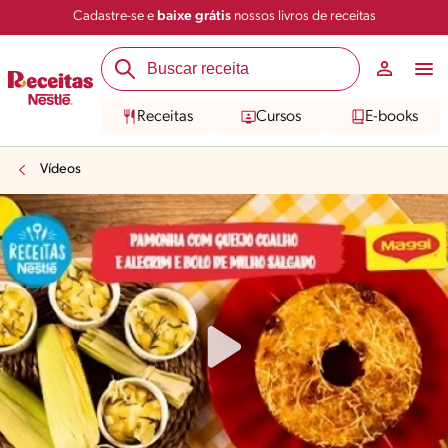
Cadastre-se e
baixe grátis
nossos livros de receitas
Receitas
Cursos
E-books
Vídeos