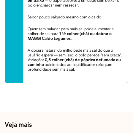
embaixo
— o papel absorve a umidade sem deixar o
bolo encharcar nem ressecar.
Sabor pouco salgado mesmo com o caldo
Quem tem paladar para mais sal pode aumentar a
colher de sal para
1 ½ colher (chá) ou dobrar o
MAGGI Caldo Legumes
.
A doçura natural do milho pede mais sal do que o
usuário espera — sem isso, o bolo parece "sem graça".
Variação:
0,5 colher (chá) de páprica defumada ou
cominho
adicionados ao liquidificador reforçam
profundidade sem mais sal.
Veja mais