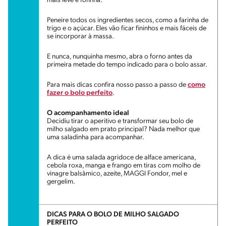
mais leve e fofinha.
Peneire todos os ingredientes secos, como a farinha de
trigo e o açúcar. Eles vão ficar fininhos e mais fáceis de
se incorporar à massa.
E nunca, nunquinha mesmo, abra o forno antes da
primeira metade do tempo indicado para o bolo assar.
Para mais dicas confira nosso passo a passo de
como
fazer o bolo perfeito
.
O acompanhamento ideal
Decidiu tirar o aperitivo e transformar seu bolo de
milho salgado em prato principal? Nada melhor que
uma saladinha para acompanhar.
A dica é uma salada agridoce de alface americana,
cebola roxa, manga e frango em tiras com molho de
vinagre balsâmico, azeite, MAGGI Fondor, mel e
gergelim.
DICAS PARA O BOLO DE MILHO SALGADO
PERFEITO