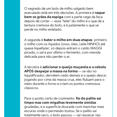
O segredo de um bolo de milho salgado bem
executado está em três decisões. A primeira é
raspar
bem os grãos da espiga
com a parte cega da faca
depois de cortar — esse "leite" do milho é o que dá a
textura cremosa do bolo, e é justamente o que se
perde no milho enlatado.
A segunda é
bater o milho em duas etapas
: primeiro
o milho com os líquidos (ovos, óleo, Leite NINHO) até
quase liquefazer; só depois entram o caldo MAGGI
picado, o sal e por último o fermento, com mexida
delicada para não perder o ar.
A terceira é
adicionar o queijo muçarela e a cebola
APÓS despejar a massa na forma
— se vão no
liquidificador, derretem cedo demais e o queijo desce;
jogando por cima da massa crua, eles flutuam para o
meio durante o forno e criam os pontos cremosos
clássicos.
Para o ponto certo de cozimento:
fio do palito sai
limpo mas com migalhas levemente úmidas
grudadas, e a superfície dourada com manchas mais
escuras onde o parmesão tostou. Se o palito sai
totalmente seco, o bolo passou — vai ressecar nas