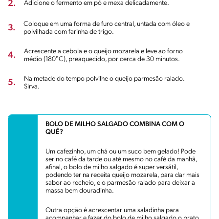
2.
Adicione o fermento em pó e mexa delicadamente.
Coloque em uma forma de furo central, untada com óleo e
3.
polvilhada com farinha de trigo.
Acrescente a cebola e o queijo mozarela e leve ao forno
4.
médio (180°C), preaquecido, por cerca de 30 minutos.
Na metade do tempo polvilhe o queijo parmesão ralado.
5.
Sirva.
BOLO DE MILHO SALGADO COMBINA COM O
QUÊ?
Um cafezinho, um chá ou um suco bem gelado! Pode
ser no café da tarde ou até mesmo no café da manhã,
afinal, o bolo de milho salgado é super versátil,
podendo ter na receita queijo mozarela, para dar mais
sabor ao recheio, e o parmesão ralado para deixar a
massa bem douradinha.
Outra opção é acrescentar uma saladinha para
acompanhar e fazer do bolo de milho salgado o prato