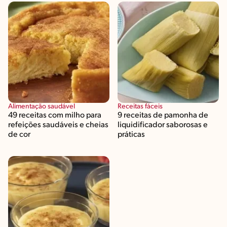
Alimentação saudável
Receitas fáceis
49 receitas com milho para
9 receitas de pamonha de
refeições saudáveis e cheias
liquidificador saborosas e
de cor
práticas