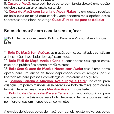
9.
Cuca de Maçã
:
esse bolinho coberto com farofa doce é uma opção
deliciosa para variar o lanche da tarde.
10.
Cuca de Maçã com Laranja e Moça Flakes
:
além dessas receitas
de bolo cuca de maçã com canela, você encontra mais opções dessa
sobremesa tradicional no artigo
Cuca: 21 receitas para se deliciar!
Bolos de maçã com canela sem açúcar
11.
Bolo De Maçã Sem Açúcar
:
as maçãs com casca fatiadas sofisticam
a decoração desse bolo de maçã com aveia.
12.
Bolo Fácil de Maçã, Aveia e Canela
:
com apenas seis ingredientes,
esse bolo prático fica pronto em 40 minutos.
13.
Bolo Sem Glúten de Maçã e Nozes com Aveia
:
essa é uma ótima
opção para um lanche da tarde caprichado com os amigos, pois é
liberada até para pessoas com alergia ou intolerância ao glúten.
14.
Bolinho Banana e Mucilon Aveia Trigo e Leite
:
indicada para
crianças um pouco maiores, essa receita de bolo de maçã com canela
também leva banana-maçã e
Mucilon Aveia
, Trigo e Leite.
15.
Bolinho de Caneca de Maçã e Canela
:
um lanchinho prático para
crianças de um a três anos, esse bolo de caneca de maçã pode ser feito
no micro-ondas em menos de cinco minutos.
Além dos deliciosos bolos de maçã com canela, existem diversos bolos