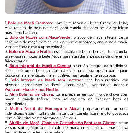
1.
Bolo de Maçã Cremoso
:
com Leite Moça e Nestlé Creme de Leite,
essa receita de bolo de maçã com canela fica com aquela deliciosa
massa molhadinha.
2.
Bolo de Nozes com Maçã-Verde
:
o suco de maçã integral deixa
esse bolo de maçã com canela docinho e saboroso, enquanto a maçã-
verde fatiada eleva a apresentação.
3.
Bolo de Maçã e Frutas
:
essa receita de bolo de maçã tem canela,
uvas-passas, nozes e Leite Moça para agradar a pessoas de diferentes
faixas etárias.
4.
Bolo Integral de Maçã e Canela
:
a versão integral da tradicional
receita de bolo de maçã com canela é uma boa opção para quem
busca uma alimentação mais nutritiva, mas igualmente saborosa.
5.
Bolo Integral de Maçã sem Lactose
:
esse bolo nutritivo leva
diversos ingredientes saudáveis, como maçãs, uvas-passas, nozes e
Aveia
em Flocos Finos Nestlé
.
6.
Mini Bolinho de Chuva
:
para preparar um bolinho de chuva com
maçã e canela fofinho, não se esqueça de misturar bem os
ingredientes.
7.
Muffin Nesfit de Morango e Maçã
:
preparados em porções
individuais, esses muffins de maçã com canela ficam muito gostosos
com o Biscoito Nesfit Morango e Cereais.
8.
Muffin de Maçã, Canela e Castanha-do-Pará sem Glúten
:
nessa
versão sem glúten do minibolo de maçã com canela, a massa leva
farinha de arroz e fécula de batata.