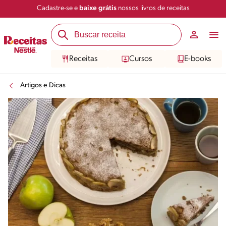
Cadastre-se e
baixe grátis
nossos livros de receitas
Receitas
Cursos
E-books
Artigos e Dicas