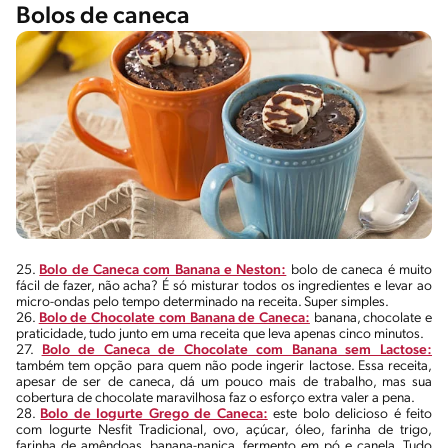
Bolos de caneca
25.
Bolo de Caneca com Banana e Neston:
bolo de caneca é muito
fácil de fazer, não acha? É só misturar todos os ingredientes e levar ao
micro-ondas pelo tempo determinado na receita. Super simples.
26.
Bolo de Chocolate com Banana de Caneca:
banana, chocolate e
praticidade, tudo junto em uma receita que leva apenas cinco minutos.
27.
Bolo de Caneca de Chocolate com Banana sem Lactose:
também tem opção para quem não pode ingerir lactose. Essa receita,
apesar de ser de caneca, dá um pouco mais de trabalho, mas sua
cobertura de chocolate maravilhosa faz o esforço extra valer a pena.
28.
Bolo de Iogurte Grego de Caneca:
este bolo delicioso é feito
com Iogurte Nesfit Tradicional, ovo, açúcar, óleo, farinha de trigo,
farinha de amêndoas, banana-nanica, fermento em pó e canela. Tudo