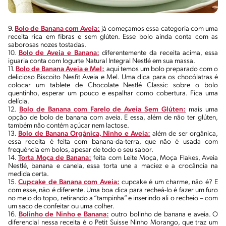
9.
Bolo de Banana com Aveia:
já começamos essa categoria com uma
receita rica em fibras e sem glúten. Esse bolo ainda conta com as
saborosas nozes tostadas.
10.
Bolo de Aveia e Banana:
diferentemente da receita acima, essa
iguaria conta com Iogurte Natural Integral Nestlé em sua massa.
11.
Bolo de Banana Aveia e Mel:
aqui temos um bolo preparado com o
delicioso Biscoito Nesfit Aveia e Mel. Uma dica para os chocólatras é
colocar um tablete de Chocolate Nestlé Classic sobre o bolo
quentinho, esperar um pouco e espalhar como cobertura. Fica uma
delícia.
12.
Bolo de Banana com Farelo de Aveia Sem Glúten:
mais uma
opção de bolo de banana com aveia. E essa, além de não ter glúten,
também não contém açúcar nem lactose.
13.
Bolo de Banana Orgânica, Ninho e Aveia:
além de ser orgânica,
essa receita é feita com banana-da-terra, que não é usada com
frequência em bolos, apesar de todo o seu sabor.
14.
Torta Moça de Banana:
feita com Leite Moça, Moça Flakes, Aveia
Nestlé, banana e canela, essa torta une a maciez e a crocância na
medida certa.
15.
Cupcake de Banana com Aveia:
cupcake é um charme, não é? E
com esse, não é diferente. Uma boa dica para recheá-lo é fazer um furo
no meio do topo, retirando a “tampinha” e inserindo ali o recheio – com
um saco de confeitar ou uma colher.
16.
Bolinho de Ninho e Banana:
outro bolinho de banana e aveia. O
diferencial nessa receita é o Petit Suisse Ninho Morango, que traz um