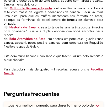
bananas e doce de leite de Leite Moça, coberto com farofa crocante.
Simplesmente delicioso.
42.
Muffin de Banana e Iogurte
: outro muffin na nossa lista. Esse é
feito com massa de iogurte e pedacinhos de banana. E aqui vai mais
uma dica: para que os muffins mantenham seu formato ao assar,
coloque as forminhas de papel dentro de formas de alumínio para
empada.
43.
Nestorta de Banana
: se a torta de banana já é saborosa, imagine
com goiabada? Essa é a dupla deliciosa que você encontra nesta
receita.
44.
Bolo Aromático no Pote
: em apenas um pote, essa iguaria reúne
canela, abacaxi, nozes-pecã e bananas com cobertura de Requeijão
Nestlé e raspas de Galak.
Está com muita banana e não sabe o que fazer? Faz um bolo. Receita é
o que não falta.
Para descobrir mais de quatro mil receitas, acesse o site
Receitas
Nestlé
.
Perguntas frequentes
Qual é o melhor momento para desenformar o bolo de