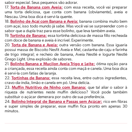
sabor especial. Seus pequenos vão adorar.
17.
Torta de Banana com Aveia:
com essa receita, você vai preparar
uma torta deliciosa, que conta com banana (obviamente), aveia e
Nescau. Uma boa dica é servi-la quente.
18.
Bolinho de Açaí com Banana e Aveia:
banana combina muito bem
com açaí, isso todo mundo já sabe. Mas você vai se surpreender com o
sabor que a dupla traz para esse bolinho, que leva também aveia.
19.
Tortinha de Banana:
essa tortinha deliciosa de massa fillo recheada
com doce de banana e aveia é incrível. Experimente.
20.
Torta de Banana e Aveia:
outra versão com banana. Essa iguaria
possui massa de Biscoito Nesfit Aveia e Mel, castanha-de-caju e farinha
de trigo integral; e recheio de banana, Aveia Nestlé e Iogurte Nestlé
Grego Light. Uma explosão de sabores.
21.
Bolinho Banana e Mucilon Aveia Trigo e Leite:
ótima opção para
a criançada, essa receita ainda conta com maçã e canela. Uma boa dica
é servi-la com fatias de laranja.
22.
Tortinhas de Banana:
essa receita leva, entre outros ingredientes,
cravo-da-índia, limão e canela em pó. Uma delícia.
23.
Muffin Nutritivo de Ninho com Banana:
que tal aliar o sabor à
riqueza de nutrientes neste muffin delicioso? Você pode também
substituir o açúcar demerara por outro de sua preferência.
24.
Bolinho Integral de Banana e Passas sem Açúcar:
rico em fibras
e super simples de preparar, esse muffin fica pronto em apenas 30
minutos.