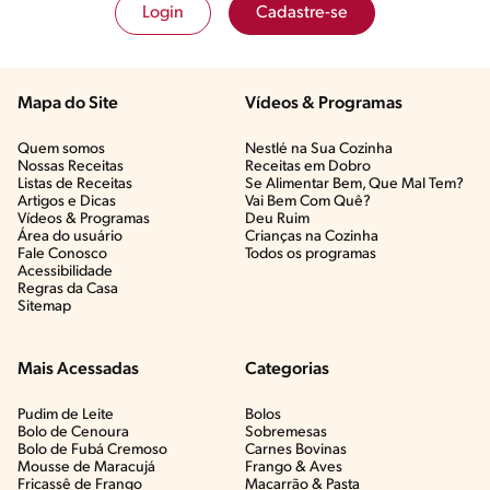
Login
Cadastre-se
Mapa do Site
Vídeos & Programas​
Quem somos
Nestlé na Sua Cozinha
Nossas Receitas
Receitas em Dobro
Listas de Receitas​
Se Alimentar Bem, Que Mal Tem?​
Artigos e Dicas​
Vai Bem Com Quê?​
Vídeos & Programas​
Deu Ruim​
Área do usuário
Crianças na Cozinha​
Fale Conosco
Todos os programas
Acessibilidade
Regras da Casa
Sitemap
Mais Acessadas
Categorias
Pudim de Leite
Bolos
Bolo de Cenoura
Sobremesas
Bolo de Fubá Cremoso
Carnes Bovinas​
Mousse de Maracujá
Frango & Aves​
Fricassê de Frango
Macarrão & Pasta​