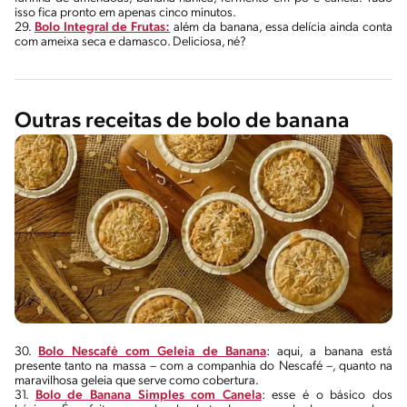
isso fica pronto em apenas cinco minutos.
29.
Bolo Integral de Frutas:
além da banana, essa delícia ainda conta
com ameixa seca e damasco. Deliciosa, né?
Outras receitas de bolo de banana
30.
Bolo Nescafé com Geleia de Banana
: aqui, a banana está
presente tanto na massa – com a companhia do Nescafé –, quanto na
maravilhosa geleia que serve como cobertura.
31.
Bolo de Banana Simples com Canela
: esse é o básico dos