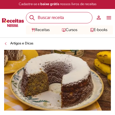
Cadastre-se e
baixe grátis
nossos livros de receitas
Receitas
Cursos
E-books
Artigos e Dicas