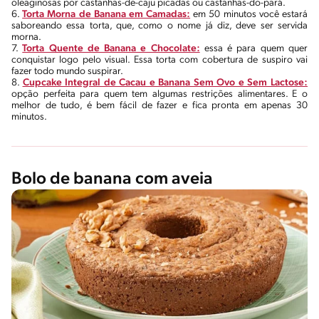
oleaginosas por castanhas-de-caju picadas ou castanhas-do-pará.
6.
Torta Morna de Banana em Camadas:
em 50 minutos você estará
saboreando essa torta, que, como o nome já diz, deve ser servida
morna.
7.
Torta Quente de Banana e Chocolate:
essa é para quem quer
conquistar logo pelo visual. Essa torta com cobertura de suspiro vai
fazer todo mundo suspirar.
8.
Cupcake Integral de Cacau e Banana Sem Ovo e Sem Lactose:
opção perfeita para quem tem algumas restrições alimentares. E o
melhor de tudo, é bem fácil de fazer e fica pronta em apenas 30
minutos.
Bolo de banana com aveia