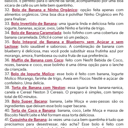
básicos. É perfeito para o lanche da tarde, acompanhado por uma boa
xícara de café ou um leite bem quentinho.
32.
Bolo de Banana e Ninho Orgânico
: opção feita apenas com
alimentos orgânicos. Uma boa dica é polvilhar Ninho Orgânico em Pó
para finalizar.
33.
Bolo Invertido de Banana
: uma iguaria linda e deliciosa feita com
iogurte, bananas, açúcar, ovos, Leite Ninho e farinha de trigo.
34.
Bolo de Banana Caramelada
: bolo fofinho com uma cobertura de
banana caramelada. Difícil é comer só um pedaço.
35.
Bolo Integral de Banana e Blueberry, sem Açúcar e sem
Lactose
: bolo saudável e saboroso. A combinação de banana com
blueberry é deliciosa, mas você pode substituir essa frutinha azul por
morango, amora, framboesa ou outra fruta de sua preferência.
36.
Muffin de Banana com Coco
: feito com Nesfit Bebida de Coco,
nozes, banana e coco, esse bolinho é uma ótima opção para o lanche
da criançada.
37.
Bolo de Iogurte Molico
: esse bolo é feito com banana, Iogurte
Molico Morango, farinha de trigo, Aveia em Flocos Nestlé e açúcar de
confeiteiro. Uma delícia.
38.
Torta de Banana com Neston
: essa iguaria leva banana-nanica,
canela e Cereal Neston 3 Cereais. O preparo é simples, com tempo
total de 60 minutos.
39.
Bolo Super Bacana
: banana, Leite Moça e uvas-passas são os
ingredientes que deixam esse bolo super bacana.
40.
Torta de Coco e Banana
: banana, coco, Leite Moça e massa de
Biscoito Nesfit Leite e Mel formam essa torta deliciosa.
41.
Cuquinha de Banana
: às vezes uma cuca bem quentinha é tudo que
precisamos para desestressar, não acha? Esse bolo é feito com