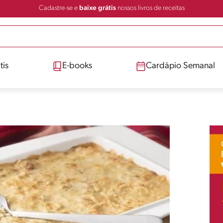
Cadastre-se e
baixe grátis
nossos livros de receitas
tis
E-books
Cardápio Semanal