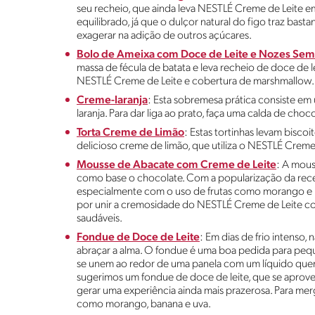
seu recheio, que ainda leva NESTLÉ Creme de Leite em
equilibrado, já que o dulçor natural do figo traz bast
exagerar na adição de outros açúcares.
Bolo de Ameixa com Doce de Leite e Nozes Sem
massa de fécula de batata e leva recheio de doce de
NESTLÉ Creme de Leite e cobertura de marshmallow. 
Creme-laranja
: Esta sobremesa prática consiste em
laranja. Para dar liga ao prato, faça uma calda de ch
Torta Creme de Limão
: Estas tortinhas levam bisc
delicioso creme de limão, que utiliza o NESTLÉ Crem
Mousse de Abacate com Creme de Leite
: A mous
como base o chocolate. Com a popularização da rece
especialmente com o uso de frutas como morango e 
por unir a cremosidade do NESTLÉ Creme de Leite co
saudáveis.
Fondue de Doce de Leite
: Em dias de frio intenso
abraçar a alma. O fondue é uma boa pedida para pequ
se unem ao redor de uma panela com um líquido quente
sugerimos um fondue de doce de leite, que se aprov
gerar uma experiência ainda mais prazerosa. Para mer
como morango, banana e uva.