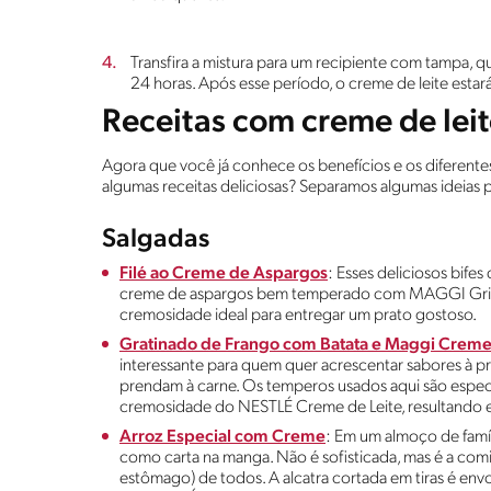
Transfira a mistura para um recipiente com tampa, qu
24 horas. Após esse período, o creme de leite estará
Receitas com creme de lei
Agora que você já conhece os benefícios e os diferentes 
algumas receitas deliciosas? Separamos algumas ideias p
Salgadas
Filé ao Creme de Aspargos
: Esses deliciosos bif
creme de aspargos bem temperado com MAGGI Gril. 
cremosidade ideal para entregar um prato gostoso.
Gratinado de Frango com Batata e Maggi Creme
interessante para quem quer acrescentar sabores à p
prendam à carne. Os temperos usados aqui são esp
cremosidade do NESTLÉ Creme de Leite, resultando 
Arroz Especial com Creme
: Em um almoço de famí
como carta na manga. Não é sofisticada, mas é a co
estômago) de todos. A alcatra cortada em tiras é en