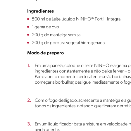
Ingredientes
500 ml de Leite Líquido NINHO® Forti+ Integral
1 gema de ovo
200 g de manteiga sem sal
200 g de gordura vegetal hidrogenada
Modo de preparo
Em uma panela, coloque o Leite NINHO e a gema p
ingredientes constantemente e não deixe ferver – o
Para saber o momento certo, atente-se às borbulha
começar a borbulhar, desligue imediatamente o fog
Com o fogo desligado, acrescente a manteiga e a go
todos os ingredientes, notando que ficaram derreti
Em um liquidificador bata a mistura em velocidade 
ainda quente.