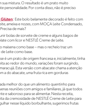
 sua mistura. O resultado é um prato muito
ante personalidade. Por conta disso, não é preciso
 Glúten
: Este bolo belamente decorado é feito com
 leite, ameixa e nozes, com MOÇA Leite Condensado,
Precisa de mais?
 unir bolas de sorvete de creme e alguns bagos de
ocolate com licor e NESTLÉ Creme de Leite.
oito maisena como base – mas o recheio traz um
e de Leite como base.
se é um prato de origem francesa e, inicialmente, tinha
ita ao redor do mundo, variações foram surgindo,
maracujá. Esta versão com abacate chama a atenção
m a do abacate, uma fruta rica em gorduras
, nada melhor do que um alimento quentinho para
enas reuniões com amigos e familiares, já que todos
 e saboroso para se alimentar. Nesta receita,
eita da cremosidade de NESTLÉ Creme de Leite para
gulhar nesse líquido borbulhante, sugerimos frutas