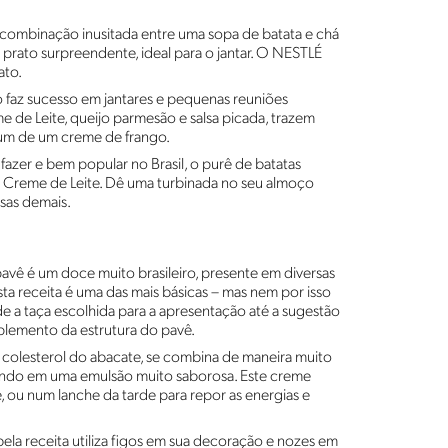
 combinação inusitada entre uma sopa de batata e chá
 prato surpreendente, ideal para o jantar. O NESTLÉ
ato.
o faz sucesso em jantares e pequenas reuniões
e de Leite, queijo parmesão e salsa picada, trazem
mum de um creme de frango.
 fazer e bem popular no Brasil, o purê de batatas
Creme de Leite. Dê uma turbinada no seu almoço
sas demais.
pavê é um doce muito brasileiro, presente em diversas
esta receita é uma das mais básicas – mas nem por isso
de a taça escolhida para a apresentação até a sugestão
plemento da estrutura do pavê.
m colesterol do abacate, se combina de maneira muito
ltando em uma emulsão muito saborosa. Este creme
ou num lanche da tarde para repor as energias e
 bela receita utiliza figos em sua decoração e nozes em