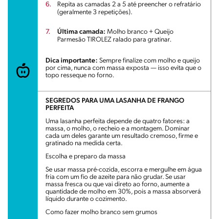
Repita as camadas 2 a 5 até preencher o refratário
(geralmente 3 repetições).
Última camada:
Molho branco + Queijo
Parmesão TIROLEZ ralado para gratinar.
Dica importante:
Sempre finalize com molho e queijo
por cima, nunca com massa exposta — isso evita que o
topo resseque no forno.
SEGREDOS PARA UMA LASANHA DE FRANGO
PERFEITA
Uma lasanha perfeita depende de quatro fatores: a
massa, o molho, o recheio e a montagem. Dominar
cada um deles garante um resultado cremoso, firme e
gratinado na medida certa.
Escolha e preparo da massa
Se usar massa pré-cozida, escorra e mergulhe em água
fria com um fio de azeite para não grudar. Se usar
massa fresca ou que vai direto ao forno, aumente a
quantidade de molho em 30%, pois a massa absorverá
líquido durante o cozimento.
Como fazer molho branco sem grumos