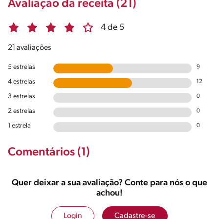
Avaliação da receita (21)
4 de 5
21 avaliações
5 estrelas
9
4 estrelas
12
3 estrelas
0
2 estrelas
0
1 estrela
0
Comentários (1)
Quer deixar a sua avaliação? Conte para nós o que
achou!
Login
Cadastre-se