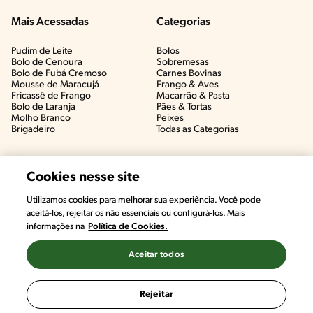
Mais Acessadas
Categorias
Pudim de Leite
Bolos
Bolo de Cenoura
Sobremesas
Bolo de Fubá Cremoso
Carnes Bovinas​
Mousse de Maracujá
Frango & Aves​
Fricassê de Frango
Macarrão & Pasta​
Bolo de Laranja
Pães & Tortas​
Molho Branco
Peixes
Brigadeiro
Todas as Categorias
Cookies nesse site
Utilizamos cookies para melhorar sua experiência. Você pode
aceitá-los, rejeitar os não essenciais ou configurá-los. Mais
informações na
Política de Cookies.
Aceitar todos
©2022, Nestlé. Marcas registradas por Societé des Produits Nestlé,
S.A. Vevey (Suiza)
Rejeitar