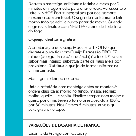
Derreta a manteiga, adicione a farinha e mexa por 2
minutos em fogo médio para criar o roux. Acrescente o
Leite NINHO® Forti+ Integral aos poucos, sempre
mexendo com um fouet. O segredo é adicionar o leite
morno (não gelado) e nunca parar de mexer. Quando
engrossar, finalize com NESTLÉ® Creme de Leite fora
do fogo.
O queijo ideal para gratinar
A combinação de Queijo Mussarela TIROLEZ (que
derrete e puxa fio) com Queijo Parmesão TIROLEZ
ralado (que gratina e dá crocância) é a ideal. Para um
sabor mais intenso, substitua parte da mussarela por
provolone. Distribua o queijo de forma uniforme na
última camada.
Montagem e tempo de forno
Unte o refratário com manteiga antes de montar. A
ordem clássica é: molho no fundo, massa, recheio,
molho, queijo — e repita. Finalize sempre com molho e
queijo por cima. Leve ao forno preaquecido a 180°C
por 30 minutos. Nos últimos 5 minutos, ative o grill
para gratinar o topo.
VARIAÇÕES DE LASANHA DE FRANGO
Lasanha de Frango com Catupiry