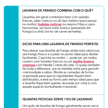
LASANHA DE FRANGO COMBINA COM O QUÊ?
Lasanhas em geral combinam bem com saladas
frescas, pães rústicos ou do tipo italiano (para passar
no molho),
batatas rústicas
ou mesmo fritas e, para
harmonizar, um bom vinho branco (pensando em
frango) ou tinto (se for de carne vermelha).
DICAS PARA UMA LASANHA DE FRANGO PERFEITA
Para deixar sua lasanha de frango ainda mais saborosa,
use frango fresco e cozido no ponto ideal para desfiar
facilmente. Capriche no molho — pode ser um molho
caseiro com tomates frescos ou um
molho branco
cremoso
com Nestlé Creme de Leite. O queijo também
faz toda a diferença: use na medida certa para garantir
cremosidade e sabor. Monte as camadas de forma
organizada para que os ingredientes fiquem bem
distribuídos, e leve ao forno pelo tempo ideal para que
a lasanha fique bem quente, dourada por cima e com
aquele aspecto borbulhante irresistível.
QUANTAS PESSOAS SERVE 1 KG DE LASANHA?​
Um quilo de lasanha de frango geralmente serve cerca