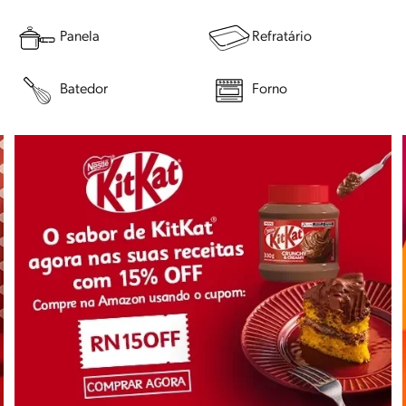
Panela
Refratário
Batedor
Forno