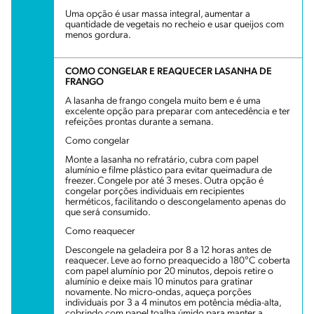
Uma opção é usar massa integral, aumentar a
quantidade de vegetais no recheio e usar queijos com
menos gordura.
COMO CONGELAR E REAQUECER LASANHA DE
FRANGO
A lasanha de frango congela muito bem e é uma
excelente opção para preparar com antecedência e ter
refeições prontas durante a semana.
Como congelar
Monte a lasanha no refratário, cubra com papel
alumínio e filme plástico para evitar queimadura de
freezer. Congele por até 3 meses. Outra opção é
congelar porções individuais em recipientes
herméticos, facilitando o descongelamento apenas do
que será consumido.
Como reaquecer
Descongele na geladeira por 8 a 12 horas antes de
reaquecer. Leve ao forno preaquecido a 180°C coberta
com papel alumínio por 20 minutos, depois retire o
alumínio e deixe mais 10 minutos para gratinar
novamente. No micro-ondas, aqueça porções
individuais por 3 a 4 minutos em potência média-alta,
cobrindo com papel toalha úmido para manter a