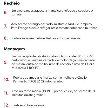
Recheio
Em uma panela, aqueça a manteiga e refogue a cebola e o
6.
tomate.
Acrescente o frango desfiado, misture o MAGGI Tempero
7.
Para Frango e deixe refogar até o tomate começar a murchar.
8.
Junte a salsa em misture. Retire do fogo e reserve.
Montagem
Em um recipiente refratário retangular grande (30 cm x 40
cm), coloque uma fina camada de molho, faça uma camada
9.
da massa, outra de molho, uma de recheio e uma de Queijo
Mussarela TIROLEZ.
Repita as camadas e finalize com o molho e o Queijo
10.
Parmesão TIROLEZ Cilindro ralado.
Leve ao forno médio (180°C), preaquecido, por cerca de 30
11.
minutos ou até gratinar.
12.
Retire do forno e sirva.