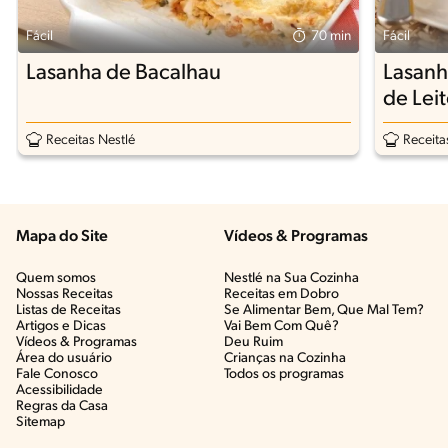
Fácil
70 min
Fácil
Lasanha de Bacalhau
Lasanh
de Lei
Receitas Nestlé
Receita
Mapa do Site
Vídeos & Programas​
Quem somos
Nestlé na Sua Cozinha
Nossas Receitas
Receitas em Dobro
Listas de Receitas​
Se Alimentar Bem, Que Mal Tem?​
Artigos e Dicas​
Vai Bem Com Quê?​
Vídeos & Programas​
Deu Ruim​
Área do usuário
Crianças na Cozinha​
Fale Conosco
Todos os programas
Acessibilidade
Regras da Casa
Sitemap