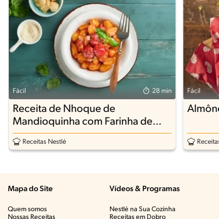
Fácil
28 min
Fácil
Receita de Nhoque de
Almôn
Mandioquinha com Farinha de
Aveia
Receitas Nestlé
Receita
Mapa do Site
Vídeos & Programas​
Quem somos
Nestlé na Sua Cozinha
Nossas Receitas
Receitas em Dobro