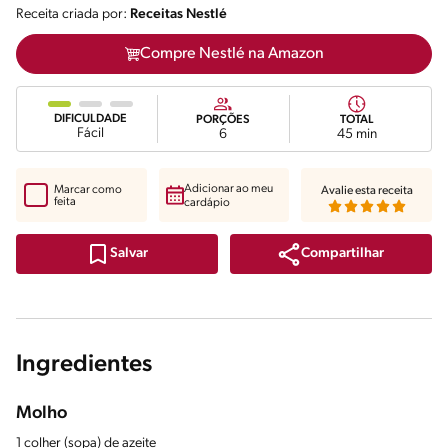
Receita criada por:
Receitas Nestlé
Compre Nestlé na Amazon
DIFICULDADE
PORÇÕES
TOTAL
Fácil
6
45 min
Adicionar ao meu
Marcar como
Avalie esta receita
feita
cardápio
Compartilhar
Salvar
Ingredientes
Molho
1 colher (sopa) de azeite