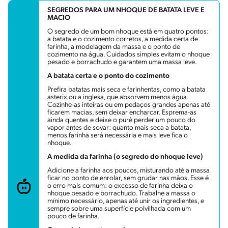
SEGREDOS PARA UM NHOQUE DE BATATA LEVE E
MACIO
O segredo de um bom nhoque está em quatro pontos:
a batata e o cozimento corretos, a medida certa de
farinha, a modelagem da massa e o ponto de
cozimento na água. Cuidados simples evitam o nhoque
pesado e borrachudo e garantem uma massa leve.
A batata certa e o ponto do cozimento
Prefira batatas mais seca e farinhentas, como a batata
asterix ou a inglesa, que absorvem menos água.
Cozinhe-as inteiras ou em pedaços grandes apenas até
ficarem macias, sem deixar encharcar. Esprema-as
ainda quentes e deixe o purê perder um pouco do
vapor antes de sovar: quanto mais seca a batata,
menos farinha será necessária e mais leve fica o
nhoque.
A medida da farinha (o segredo do nhoque leve)
Adicione a farinha aos poucos, misturando até a massa
ficar no ponto de enrolar, sem grudar nas mãos. Esse é
o erro mais comum: o excesso de farinha deixa o
nhoque pesado e borrachudo. Trabalhe a massa o
mínimo necessário, apenas até unir os ingredientes, e
sempre sobre uma superfície polvilhada com um
pouco de farinha.