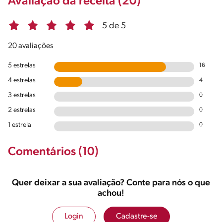
Avaliação da receita (20)
5 de 5
20 avaliações
5 estrelas
16
4 estrelas
4
3 estrelas
0
2 estrelas
0
1 estrela
0
Comentários (10)
Quer deixar a sua avaliação? Conte para nós o que
achou!
Login
Cadastre-se