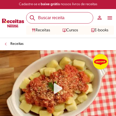
Cadastre-se e
baixe grátis
nossos livros de receitas
Compartilhar
Salvar
Receitas
Cursos
E-books
Receitas