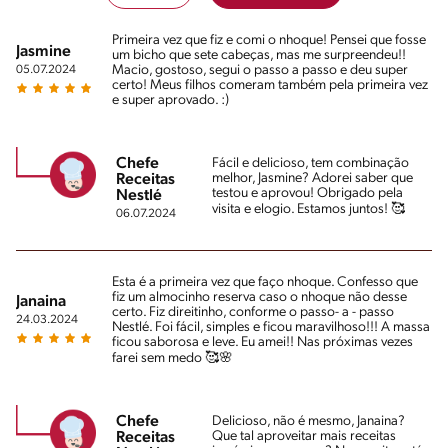
Primeira vez que fiz e comi o nhoque! Pensei que fosse
Jasmine
um bicho que sete cabeças, mas me surpreendeu!!
Macio, gostoso, segui o passo a passo e deu super
05.07.2024
certo! Meus filhos comeram também pela primeira vez
e super aprovado. :)
Chefe
Fácil e delicioso, tem combinação
melhor, Jasmine? Adorei saber que
Receitas
testou e aprovou! Obrigado pela
Nestlé
visita e elogio. Estamos juntos! 🥰
06.07.2024
Esta é a primeira vez que faço nhoque. Confesso que
fiz um almocinho reserva caso o nhoque não desse
Janaina
certo. Fiz direitinho, conforme o passo- a - passo
24.03.2024
Nestlé. Foi fácil, simples e ficou maravilhoso!!! A massa
ficou saborosa e leve. Eu amei!! Nas próximas vezes
farei sem medo 🥰🌸
Chefe
Delicioso, não é mesmo, Janaina?
Que tal aproveitar mais receitas
Receitas