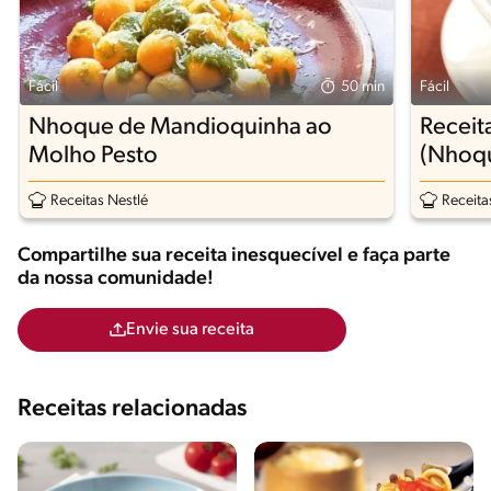
Fácil
50 min
Fácil
Nhoque de Mandioquinha ao
Receit
Molho Pesto
(Nhoqu
Receitas Nestlé
Receita
Compartilhe sua receita inesquecível e faça parte
da nossa comunidade!
Envie sua receita
Receitas relacionadas