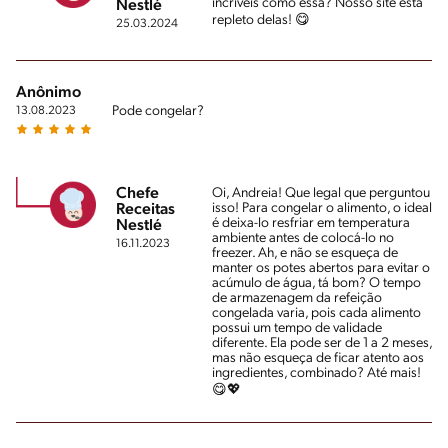
incríveis como essa? Nosso site está
Nestlé
repleto delas! 😋
25.03.2024
Anônimo
Pode congelar?
13.08.2023
Chefe
Oi, Andreia! Que legal que perguntou
isso! Para congelar o alimento, o ideal
Receitas
é deixa-lo resfriar em temperatura
Nestlé
ambiente antes de colocá-lo no
16.11.2023
freezer. Ah, e não se esqueça de
manter os potes abertos para evitar o
acúmulo de água, tá bom? O tempo
de armazenagem da refeição
congelada varia, pois cada alimento
possui um tempo de validade
diferente. Ela pode ser de 1 a 2 meses,
mas não esqueça de ficar atento aos
ingredientes, combinado? Até mais!
😋💖