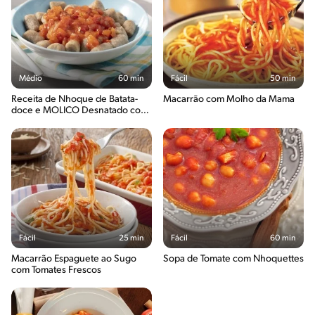
Médio
60 min
Fácil
50 min
Receita de Nhoque de Batata-
Macarrão com Molho da Mama
doce e MOLICO Desnatado com
Molho de Tomate
Fácil
25 min
Fácil
60 min
Macarrão Espaguete ao Sugo
Sopa de Tomate com Nhoquettes
com Tomates Frescos