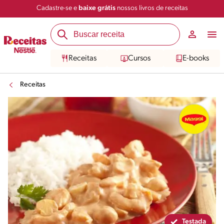
Cadastre-se e
baixe grátis
nossos livros de receitas
Compartilhar
Salvar
Receitas
Cursos
E-books
Receitas
Testada