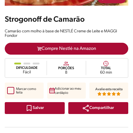
Strogonoff de Camarão
Camarão com molho à base de NESTLÉ Creme de Leite e MAGGI
Fondor
Compre Nestlé na Amazon
DIFICULDADE
PORÇÕES
TOTAL
Fácil
8
60 min
Adicionar ao meu
Marcar como
Avalie esta receita
feita
cardápio
Compartilhar
Salvar