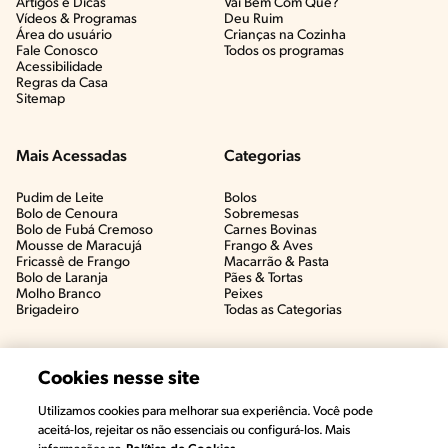
Artigos e Dicas​
Vai Bem Com Quê?​
Vídeos & Programas​
Deu Ruim​
Área do usuário
Crianças na Cozinha​
Fale Conosco
Todos os programas
Acessibilidade
Regras da Casa
Sitemap
Mais Acessadas
Categorias
Pudim de Leite
Bolos
Bolo de Cenoura
Sobremesas
Bolo de Fubá Cremoso
Carnes Bovinas​
Mousse de Maracujá
Frango & Aves​
Fricassê de Frango
Macarrão & Pasta​
Bolo de Laranja
Pães & Tortas​
Molho Branco
Peixes
Brigadeiro
Todas as Categorias
Cookies nesse site
Utilizamos cookies para melhorar sua experiência. Você pode
aceitá-los, rejeitar os não essenciais ou configurá-los. Mais