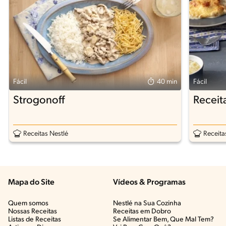
Fácil
40 min
Fácil
Strogonoff
Receit
Receitas Nestlé
Receita
Mapa do Site
Vídeos & Programas​
Quem somos
Nestlé na Sua Cozinha
Nossas Receitas
Receitas em Dobro
Listas de Receitas​
Se Alimentar Bem, Que Mal Tem?​