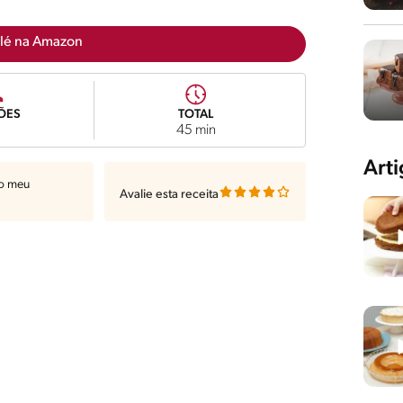
lé na Amazon
ÕES
TOTAL
45 min
Art
ao meu
Avalie esta receita