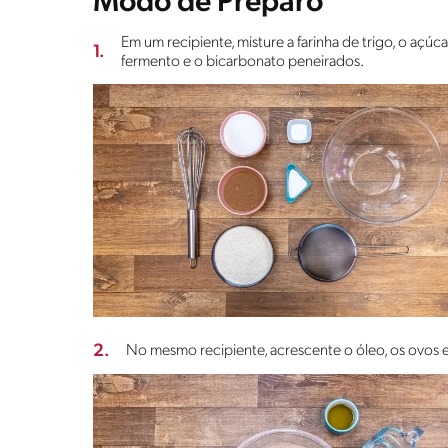
Modo de Preparo
Em um recipiente, misture a farinha de trigo, o 
1.
fermento e o bicarbonato peneirados.
2.
No mesmo recipiente, acrescente o óleo, os ovos e