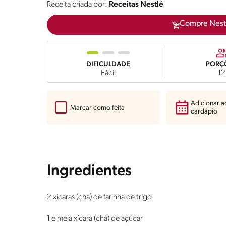
Receita criada por:
Receitas Nestlé
Compre Nest
DIFICULDADE
PORÇ
Fácil
12
Adicionar 
Marcar como feita
cardápio
Ingredientes
2 xícaras (chá) de farinha de trigo
1 e meia xícara (chá) de açúcar