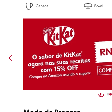
Caneca
Bowl