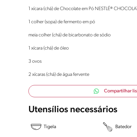
1 xícara (chá) de Chocolate em Pó NESTLÉ® CHOCOL
1 colher (sopa) de fermento em pó
meia colher (chá) de bicarbonato de sódio
1 xícara (chá) de óleo
3 ovos
2 xícaras (chá) de água fervente
Compartilhar li
Utensílios necessários
Tigela
Batedor