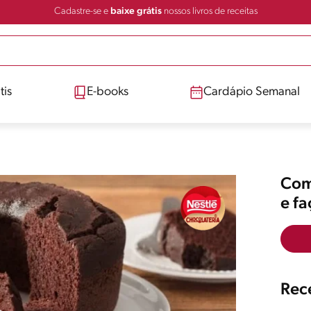
Cadastre-se e
baixe grátis
nossos livros de receitas
tis
E-books
Cardápio Semanal
Comp
e f
Rece