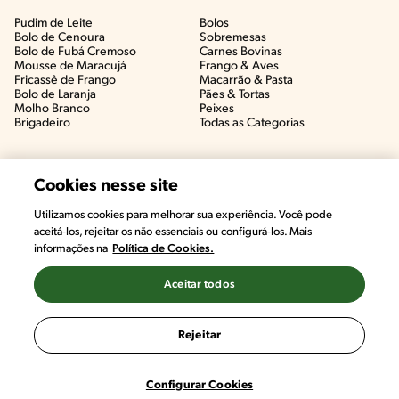
Pudim de Leite
Bolos
Bolo de Cenoura
Sobremesas
Bolo de Fubá Cremoso
Carnes Bovinas​
Mousse de Maracujá
Frango & Aves​
Fricassê de Frango
Macarrão & Pasta​
Bolo de Laranja
Pães & Tortas​
Molho Branco
Peixes
Brigadeiro
Todas as Categorias
Cookies nesse site
Utilizamos cookies para melhorar sua experiência. Você pode
aceitá-los, rejeitar os não essenciais ou configurá-los. Mais
informações na
Política de Cookies.
Aceitar todos
©2022, Nestlé. Marcas registradas por Societé des Produits Nestlé,
S.A. Vevey (Suiza)
Rejeitar
Termos e Condições
Política de Privacidade
Configurações de Cookies
Configurar Cookies