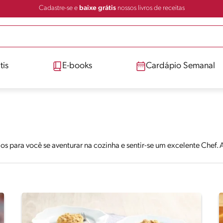
Cadastre-se e
baixe grátis
nossos livros de receitas
tis
E-books
Cardápio Semanal
mos para você se aventurar na cozinha e sentir-se um excelente Chef