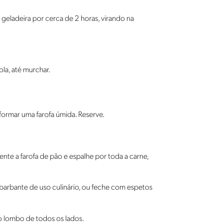
eladeira por cerca de 2 horas, virando na
la, até murchar.
formar uma farofa úmida. Reserve.
te a farofa de pão e espalhe por toda a carne,
arbante de uso culinário, ou feche com espetos
 o lombo de todos os lados.