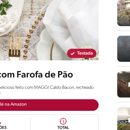
Testada
om Farofa de Pão
delicioso feito com MAGGI Caldo Bacon, recheado
.
lé na Amazon
ÕES
TOTAL