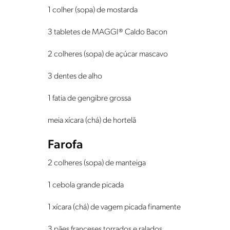
1 colher (sopa) de mostarda
3 tabletes de MAGGI® Caldo Bacon
2 colheres (sopa) de açúcar mascavo
3 dentes de alho
1 fatia de gengibre grossa
meia xícara (chá) de hortelã
Farofa
2 colheres (sopa) de manteiga
1 cebola grande picada
1 xícara (chá) de vagem picada finamente
3 pães franceses torrados e ralados