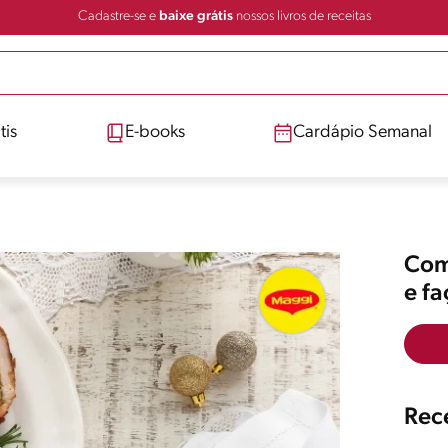
Cadastre-se e
baixe grátis
nossos livros de receitas
tis
E-books
Cardápio Semanal
Comp
e f
Rece