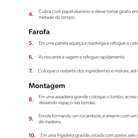
Cubra com papel-alumínio e deixe tomar gosto em g
4.
metade do tempo.
Farofa
5.
Em uma panela aqueça a manteiga e refogue a cebo
6.
Acrescente a vagem e refogue rapidamente.
7.
Coloque o restante dos ingredientes e misture, até 
Montagem
Em uma assadeira grande coloque o lombo, acrescen
8.
deixando espaço nas bordas.
Enrole formando um rocambole, e amarre com um b
9.
de madeira.
10.
Em uma frigideira grande untada com azeite, sele