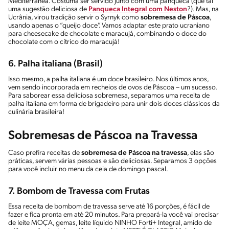
Mediterrânea. Costuma ser servido junto com uma panqueca (que tal
uma sugestão deliciosa de
Panqueca Integral com Neston
?). Mas, na
Ucrânia, virou tradição servir o Syrnyk como
sobremesa de Páscoa
,
usando apenas o “queijo doce”. Vamos adaptar este prato ucraniano
para cheesecake de chocolate e maracujá, combinando o doce do
chocolate com o cítrico do maracujá!
6. Palha italiana (Brasil)
Isso mesmo, a palha italiana é um doce brasileiro. Nos últimos anos,
vem sendo incorporada em recheios de ovos de Páscoa – um sucesso.
Para saborear essa deliciosa sobremesa, separamos uma receita de
palha italiana em forma de brigadeiro para unir dois doces clássicos da
culinária brasileira!
Sobremesas de Páscoa na Travessa
Caso prefira receitas de
sobremesa de Páscoa na travessa
, elas são
práticas, servem várias pessoas e são deliciosas. Separamos 3 opções
para você incluir no menu da ceia de domingo pascal.
7.
Bombom de Travessa com Frutas
Essa receita de bombom de travessa serve até 16 porções, é fácil de
fazer e fica pronta em até 20 minutos. Para prepará-la você vai precisar
de leite MOÇA, gemas, leite líquido NINHO Forti+ Integral, amido de