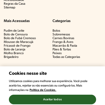
Acessibilidade
Regras da Casa
Sitemap
Mais Acessadas
Categorias
Pudim de Leite
Bolos
Bolo de Cenoura
Sobremesas
Bolo de Fubá Cremoso
Carnes Bovinas​
Mousse de Maracujá
Frango & Aves​
Fricassê de Frango
Macarrão & Pasta​
Bolo de Laranja
Pães & Tortas​
Molho Branco
Peixes
Brigadeiro
Todas as Categorias
Cookies nesse site
Utilizamos cookies para melhorar sua experiência. Você pode
#CHAMANUTRI
aceitá-los, rejeitar os não essenciais ou configurá-los. Mais
CONVERSE COM UMA NUTRICIONISTA E
informações na
Política de Cookies.
TIRE AS SUAS DÚVIDAS
(É DE GRAÇA!)
Aceitar todos