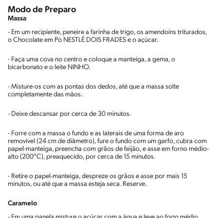
Modo de Preparo
Massa
- Em um recipiente, peneire a farinha de trigo, os amendoins triturados,
o Chocolate em Pó NESTLÉ DOIS FRADES e o açúcar.
- Faça uma cova no centro e coloque a manteiga, a gema, o
bicarbonato e o leite NINHO.
- Misture-os com as pontas dos dedos, até que a massa solte
completamente das mãos.
- Deixe descansar por cerca de 30 minutos.
- Forre com a massa o fundo e as laterais de uma forma de aro
removível (24 cm de diâmetro), fure o fundo com um garfo, cubra com
papel-manteiga, preencha com grãos de feijão, e asse em forno médio-
alto (200°C), preaquecido, por cerca de 15 minutos.
- Retire o papel-manteiga, despreze os grãos e asse por mais 15
minutos, ou até que a massa esteja seca. Reserve.
Caramelo
- Em uma panela misture o açúcar com a água e leve ao fogo médio,