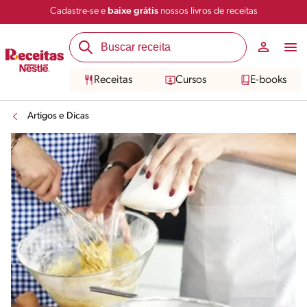
Cadastre-se e
baixe grátis
nossos livros de receitas
Receitas
Cursos
E-books
Artigos e Dicas