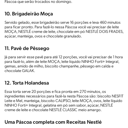
Páscoa que serão trocados no domingo.
10.
Brigadeirão Moça
Servido gelado, esse brigadeirão serve 16 porções e leva 460 minutos
para ficar pronto. Para fazê-lo nessa Páscoa você vai precisar de leite
MOÇA, NESTLÉ creme de leite, chocolate em pó NESTLÉ DOIS FRADES,
açúcar, manteiga, ovos e chocolate granulado.
11.
Pavê de Pêssego
Já para servir esse pavê para até 12 porções, você vai precisar de 1 hora
para fazê-lo, além de leite MOÇA, leite líquido NINHO Forti+ Integral,
gemas, amido de milho, biscoito champanhe, pêssego em calda e
chocolate GALAK.
12.
Torta Holandesa
Essa torta serve 20 porções e fica pronta em 270 minutos, os
ingredientes necessários para fazê-la nesta Páscoa são: biscoito NESFIT
Leite e Mel, manteiga, biscoito CALIPSO, leite MOÇA, ovos, leite líquido
NINHO Forti+ Integral, gelatina em pó sem sabor, açúcar, NESTLÉ
creme de leite e chocolate NESTLÉ CLASSIC meio amargo.
Uma Páscoa completa com Receitas Nestlé