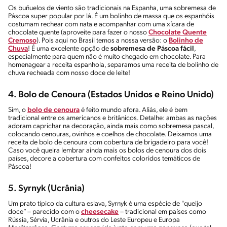
Os buñuelos de viento são tradicionais na Espanha, uma sobremesa de
Páscoa super popular por lá. É um bolinho de massa que os espanhóis
costumam rechear com nata e acompanhar com uma xícara de
chocolate quente (aproveite para fazer o nosso
Chocolate Quente
Cremoso
). Pois aqui no Brasil temos a nossa versão: o
Bolinho de
Chuva
! É uma excelente opção de
sobremesa de Páscoa fácil
,
especialmente para quem não é muito chegado em chocolate. Para
homenagear a receita espanhola, separamos uma receita de bolinho de
chuva recheada com nosso doce de leite!
4. Bolo de Cenoura (Estados Unidos e Reino Unido)
Sim, o
bolo de cenoura
é feito mundo afora. Aliás, ele é bem
tradicional entre os americanos e britânicos. Detalhe: ambas as nações
adoram caprichar na decoração, ainda mais como sobremesa pascal,
colocando cenouras, ovinhos e coelhos de chocolate. Deixamos uma
receita de bolo de cenoura com cobertura de brigadeiro para você!
Caso você queira lembrar ainda mais os bolos de cenoura dos dois
países, decore a cobertura com confeitos coloridos temáticos de
Páscoa!
5. Syrnyk (Ucrânia)
Um prato típico da cultura eslava, Syrnyk é uma espécie de "queijo
doce” – parecido com o
cheesecake
– tradicional em países como
Rússia, Sérvia, Ucrânia e outros do Leste Europeu e Europa