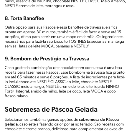
milho, essência de baunilha, chocolate NESTLÉ CLASSIC Meio Amargo,
NESTLÉ creme de leite, morangos e uvas.
8.
Torta Banoffee
Outra opção para sua Páscoa é essa banoffee de travessa, ela fica
pronta em apenas 30 minutos, também é fácil de fazer e serve até 15
porções, ótimo para servir em um almoço em família. Os ingredientes
necessários para fazê-la são biscoito TOSTINES Especiarias, manteiga
sem sal, latas de leite MOÇA, bananas e NESTILLY.
9.
Bombom de Prestígio na Travessa
Caso goste da combinação de chocolate com coco, essa é uma boa
receita para fazer nessa Páscoa. Esse bombom na travessa fica pronto
em até 65 minutos e serve 8 porções. A lista de ingredientes para fazê-
lo inclui chocolate NESTLÉ CLASSIC ao leite, chocolate NESTLÉ
CLASSIC meio amargo, NESTLÉ creme de leite, leite líquido NINHO
Forti+ Integral, amido de milho, leite de coco, leite MOÇA e coco
fresco ralado.
Sobremesa de Páscoa Gelada
Selecionamos também algumas opções de
sobremesa de Páscoa
gelada
, caso esteja fazendo calor por aí no feriado. São receitas com
chocolate e creme branco, deliciosas para complementar os ovos de