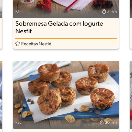
Fácil
5 min
Sobremesa Gelada com Iogurte
Nesfit
Receitas Nestlé
Fácil
30 min