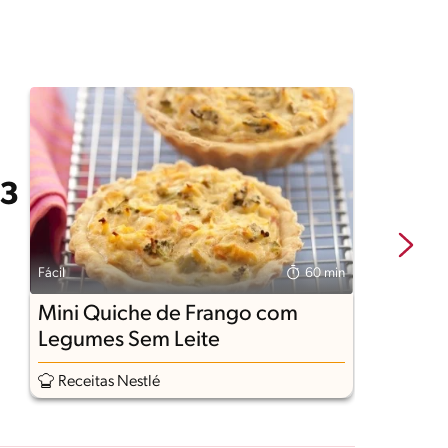
Fácil
60 min
Fá
Mini Quiche de Frango com
F
Legumes Sem Leite
Receitas Nestlé