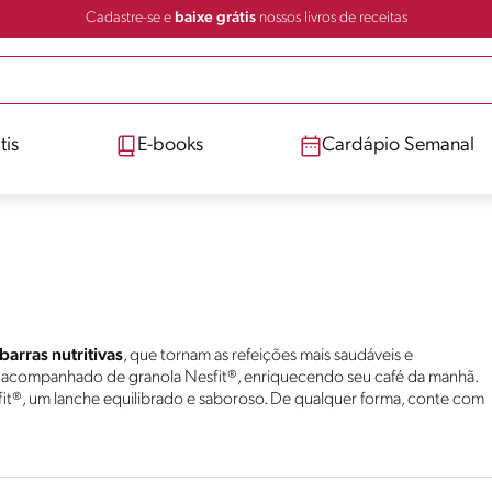
Cadastre-se e
baixe grátis
nossos livros de receitas
tis
E-books
Cardápio Semanal
arras nutritivas
, que tornam as refeições mais saudáveis e
ral acompanhado de granola Nesfit®, enriquecendo seu café da manhã.
fit®, um lanche equilibrado e saboroso. De qualquer forma, conte com