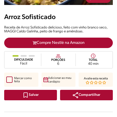
Arroz Sofisticado
Receita de Arroz Sofisticado delicioso, feito com vinho branco seco,
MAGGI Caldo Galinha, peito de frango e amêndoas.
Compre Nestlé na Amazon
DIFICULDADE
PORÇÕES
TOTAL
Fácil
6
40 min
Adicionar ao meu
Marcar como
Avalie esta receita
feita
cardápio
Compartilhar
Salvar