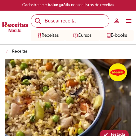
Cadastre-se e
baixe grátis
nossos livros de receitas
Compartilhar
Salvar
Receitas
Cursos
E-books
Receitas
Testada