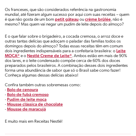
Os franceses, que são considerados referência na gastronomia
mundial, até fizeram algum sucesso por aqui com suas receitas – quem
é que não gosta de um bom
petit gâteau
ou
crème brûlée
, não é
mesmo? Mas quem vai negar um pudim de leite depois do almoço?
E o que falar sobre o brigadeiro, a cocada cremosa, o arroz doce e
outras tantas delícias que adoçam o paladar das famílias todos os
domingos depois do almoço? Todas essas receitas têm em comum
dois ingredientes indispensáveis para a confeitaria brasileira: o
Leite
MOÇA®
e o
Nestlé Creme de Leite®
. Ambos estão em mais de 90%
dos lares, e o leite condensado compõe cerca de 60% dos doces
preparados pelos brasileiros. A combinação desses dois ingredientes
forma uma abundância de sabor que só o Brasil sabe como fazer!
Conheça algumas dessas delícias abaixo!
Confira também outras sobremesas como:
-
Bolo de cenoura
-
Bolo de fubá cremoso
-
Pudim de leite moça
-
Mousse clássica de chocolate
-
Mousse de maracujá
E muito mais em Receitas Nestlé!