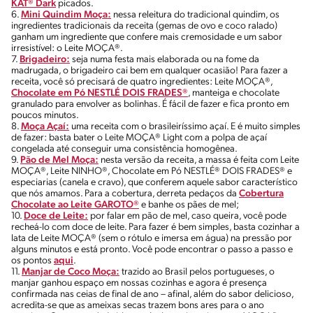
KAT® Dark
picados.
6.
Mini Quindim Moça:
nessa releitura do tradicional quindim, os
ingredientes tradicionais da receita (gemas de ovo e coco ralado)
ganham um ingrediente que confere mais cremosidade e um sabor
irresistível: o Leite MOÇA®.
7.
Brigadeiro:
seja numa festa mais elaborada ou na fome da
madrugada, o brigadeiro cai bem em qualquer ocasião! Para fazer a
receita, você só precisará de quatro ingredientes: Leite MOÇA®,
Chocolate em Pó NESTLÉ DOIS FRADES®
, manteiga e chocolate
granulado para envolver as bolinhas. É fácil de fazer e fica pronto em
poucos minutos.
8.
Moça Açaí:
uma receita com o brasileiríssimo açaí. E é muito simples
de fazer: basta bater o Leite MOÇA® Light com a polpa de açaí
congelada até conseguir uma consistência homogênea.
9.
Pão de Mel Moça:
nesta versão da receita, a massa é feita com Leite
MOÇA®, Leite NINHO®, Chocolate em Pó NESTLÉ® DOIS FRADES® e
especiarias (canela e cravo), que conferem aquele sabor característico
que nós amamos. Para a cobertura, derreta pedaços da
Cobertura
Chocolate ao Leite GAROTO®
e banhe os pães de mel;
10.
Doce de Leite:
por falar em pão de mel, caso queira, você pode
recheá-lo com doce de leite. Para fazer é bem simples, basta cozinhar a
lata de Leite MOÇA® (sem o rótulo e imersa em água) na pressão por
alguns minutos e está pronto. Você pode encontrar o passo a passo e
os pontos
aqui
.
11.
Manjar de Coco Moça:
trazido ao Brasil pelos portugueses, o
manjar ganhou espaço em nossas cozinhas e agora é presença
confirmada nas ceias de final de ano – afinal, além do sabor delicioso,
acredita-se que as ameixas secas trazem bons ares para o ano