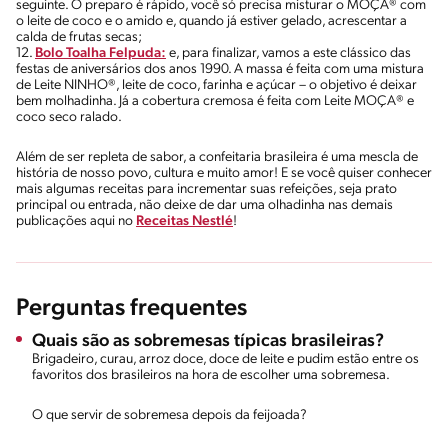
seguinte. O preparo é rápido, você só precisa misturar o MOÇA® com
o leite de coco e o amido e, quando já estiver gelado, acrescentar a
calda de frutas secas;
12.
Bolo Toalha Felpuda:
e, para finalizar, vamos a este clássico das
festas de aniversários dos anos 1990. A massa é feita com uma mistura
de Leite NINHO®, leite de coco, farinha e açúcar – o objetivo é deixar
bem molhadinha. Já a cobertura cremosa é feita com Leite MOÇA® e
coco seco ralado.
Além de ser repleta de sabor, a confeitaria brasileira é uma mescla de
história de nosso povo, cultura e muito amor! E se você quiser conhecer
mais algumas receitas para incrementar suas refeições, seja prato
principal ou entrada, não deixe de dar uma olhadinha nas demais
publicações aqui no
Receitas Nestlé
!
Perguntas frequentes
Quais são as sobremesas típicas brasileiras?
Brigadeiro, curau, arroz doce, doce de leite e pudim estão entre os
favoritos dos brasileiros na hora de escolher uma sobremesa.
O que servir de sobremesa depois da feijoada?