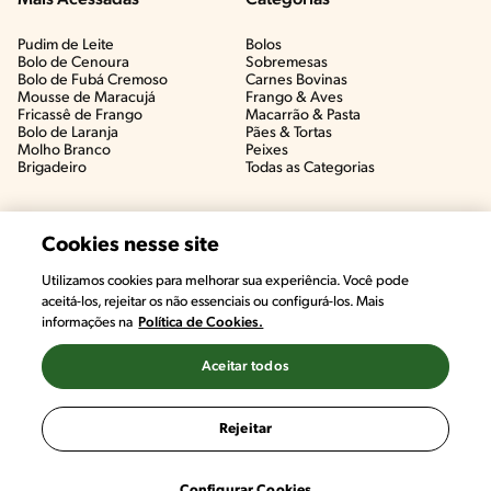
Mais Acessadas
Categorias
Pudim de Leite
Bolos
Bolo de Cenoura
Sobremesas
Bolo de Fubá Cremoso
Carnes Bovinas​
Mousse de Maracujá
Frango & Aves​
Fricassê de Frango
Macarrão & Pasta​
Bolo de Laranja
Pães & Tortas​
Molho Branco
Peixes
Brigadeiro
Todas as Categorias
Cookies nesse site
Utilizamos cookies para melhorar sua experiência. Você pode
#CHAMANUTRI
aceitá-los, rejeitar os não essenciais ou configurá-los. Mais
CONVERSE COM UMA NUTRICIONISTA E
informações na
Política de Cookies.
TIRE AS SUAS DÚVIDAS
(É DE GRAÇA!)
Aceitar todos
©2022, Nestlé. Marcas registradas por Societé des Produits Nestlé,
S.A. Vevey (Suiza)
Rejeitar
Termos e Condições
Política de Privacidade
Configurações de Cookies
Configurar Cookies