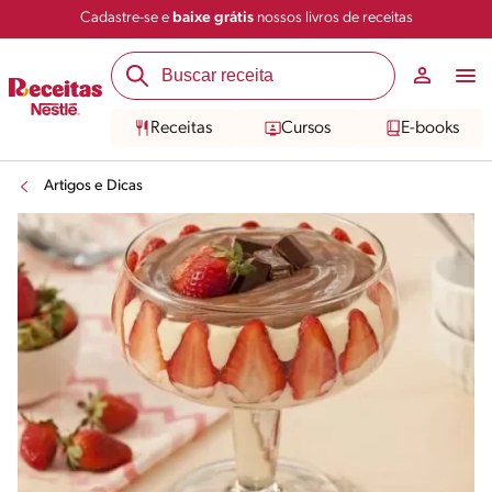
Cadastre-se e
baixe grátis
nossos livros de receitas
Receitas
Cursos
E-books
Artigos e Dicas