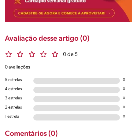
Avaliação desse artigo (0)
0 de 5
0 avaliações
5 estrelas
0
4 estrelas
0
3 estrelas
0
2 estrelas
0
1 estrela
0
Comentários (0)