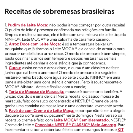
Receitas de sobremesas brasileiras
1.
Pudim de Leite Moça:
não poderíamos começar por outra receita!
O pudim de leite é presença confirmada nas refeições em família.
Simples e muito saboroso, ele é feito com uma mistura de Leite Líquido
NINHO®, Leite MOÇA® e uma caldinha de caramelo caseiro.
2.
Arroz Doce com Leite Moça:
é só a temperatura baixar um
pouquinho que já tiramos o Leite MOÇA ® e a canela do armário para
preparar um delicioso arroz doce. O modo de preparo é bem simples,
basta cozinhar o arroz sem tempero e depois misturar os demais
ingredientes até ganhar a consistência que já conhecemos.
3.
Curau:
assim como o arroz doce, o curau é um clássico de festa
junina que cai bem o ano todo! O modo de preparo é o seguinte:
misture o milho batido com água ao Leite Líquido NINHO® em uma
panela até obter uma consistência cremosa. Feito isso, acrescente o
MOÇA® Mistura Láctea e finalize com a canela;
4.
Torta de Mousse de Maracujá:
mousse é bom e torta também. A
junção dos dois é uma delícia! Nesta receita, o clássico mousse de
maracujá, feito com suco concentrado e NESTLÉ® Creme de Leite
ganha uma caminha de massa leve e uma cobertura levemente azeda.
5.
Pavê de com Creme de Leite Moça:
e por que não fazer a alegria
daquele tio do “é pavê ou pacumê” neste domingo? Nesta versão da
receita, o creme é feito com
Leite MOÇA® Semidesnatado
, NESTLÉ®
Creme de Leite e
Chocolate NESTLÉ® CLASSIC® Meio Amargo
. Para
incrementar o sabor, a cobertura é feita com morangos frescos e
KIT