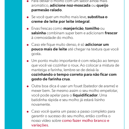
Para deixar o molho com um sabor ainda mais
aromático,
adicione noz-moscada
ou
queijo
parmesão ralado
.
Se você quer um molho mais leve,
substitua o
creme de leite por leite integral
.
Ervas frescas como
manjericão
,
tomilho
ou
salsinha
combinam super bem e adicionam
frescor
à cremosidade do molho.
Caso ele fique muito denso, é só
adicionar um
pouco mais de leite
até chegar na textura que você
gosta.
Um ponto muito importante é com relação ao tempo
que você vai cozinhar o roux. Ao colocar a mistura de
manteiga e farinha, lembre-se de deixá-la
cozinhando o tempo correto para não ficar com
gosto de farinha crua
.
Outra boa dica é usar um fouet (batedor de arame) e
mexer bem. Se mesmo assim o seu molho empelotar,
você pode apelar para o
liquidificador
. Uma
batidinha rápida e seu molho já estará lisinho
novamente.
Caso você queira um passo a passo completo para
garantir o sucesso do seu molho, então confira o
nosso vídeo sobre
como fazer molho branco e
variações
.