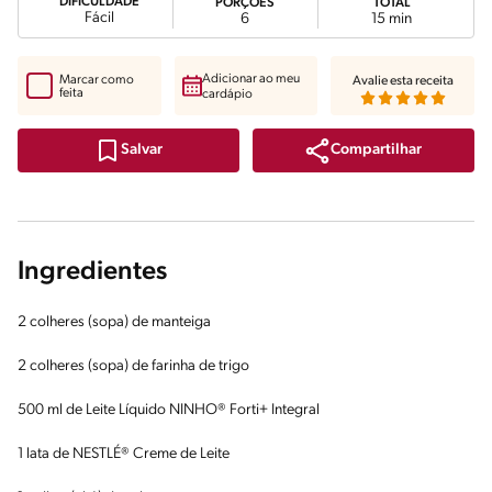
DIFICULDADE
PORÇÕES
TOTAL
Fácil
6
15 min
Adicionar ao meu
Marcar como
Avalie esta receita
feita
cardápio
Compartilhar
Salvar
Ingredientes
2 colheres (sopa) de manteiga
2 colheres (sopa) de farinha de trigo
500 ml de Leite Líquido NINHO® Forti+ Integral
1 lata de NESTLÉ® Creme de Leite