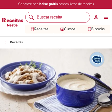
Cadastre-se e
baixe grátis
nossos livros de receitas
Compartilhar
Salvar
Receitas
Cursos
E-books
Receitas