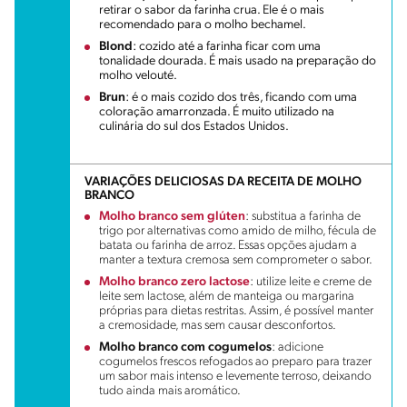
retirar o sabor da farinha crua. Ele é o mais
recomendado para o molho bechamel.
Blond
: cozido até a farinha ficar com uma
tonalidade dourada. É mais usado na preparação do
molho velouté.
Brun
: é o mais cozido dos três, ficando com uma
coloração amarronzada. É muito utilizado na
culinária do sul dos Estados Unidos.
VARIAÇÕES DELICIOSAS DA RECEITA DE MOLHO
BRANCO
Molho branco sem glúten
: substitua a farinha de
trigo por alternativas como amido de milho, fécula de
batata ou farinha de arroz. Essas opções ajudam a
manter a textura cremosa sem comprometer o sabor.
Molho branco zero lactose
: utilize leite e creme de
leite sem lactose, além de manteiga ou margarina
próprias para dietas restritas. Assim, é possível manter
a cremosidade, mas sem causar desconfortos.
Molho branco com cogumelos
: adicione
cogumelos frescos refogados ao preparo para trazer
um sabor mais intenso e levemente terroso, deixando
tudo ainda mais aromático.