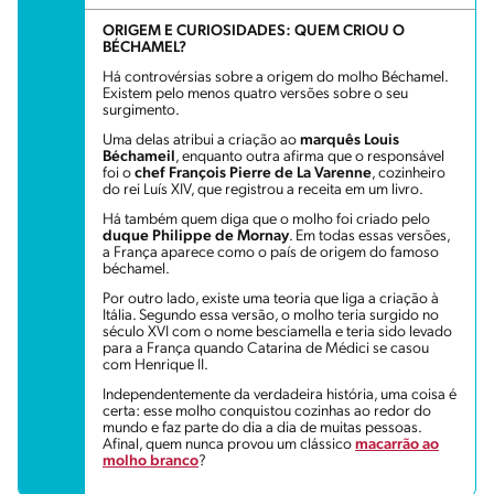
ORIGEM E CURIOSIDADES: QUEM CRIOU O
BÉCHAMEL?
Há controvérsias sobre a origem do molho Béchamel.
Existem pelo menos quatro versões sobre o seu
surgimento.
Uma delas atribui a criação ao
marquês Louis
Béchameil
, enquanto outra afirma que o responsável
foi o
chef François Pierre de La Varenne
, cozinheiro
do rei Luís XIV, que registrou a receita em um livro.
Há também quem diga que o molho foi criado pelo
duque Philippe de Mornay
. Em todas essas versões,
a França aparece como o país de origem do famoso
béchamel.
Por outro lado, existe uma teoria que liga a criação à
Itália. Segundo essa versão, o molho teria surgido no
século XVI com o nome besciamella e teria sido levado
para a França quando Catarina de Médici se casou
com Henrique II.
Independentemente da verdadeira história, uma coisa é
certa: esse molho conquistou cozinhas ao redor do
mundo e faz parte do dia a dia de muitas pessoas.
Afinal, quem nunca provou um clássico
macarrão ao
molho branco
?