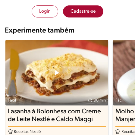
Login
Cadastre-se
Experimente também
Fácil
90 min
Fácil
Lasanha à Bolonhesa com Creme
Molho 
de Leite Nestlé e Caldo Maggi
Manjer
Receitas Nestlé
Receita