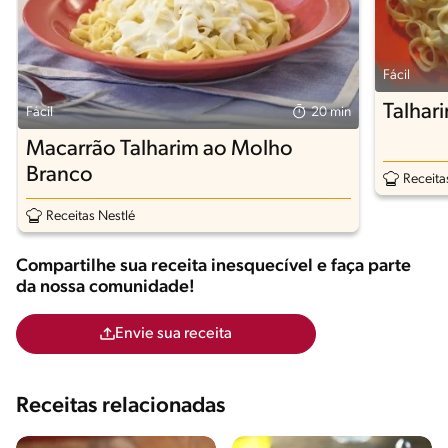
Fácil
Talhar
Fácil
20 min
Macarrão Talharim ao Molho
Branco
Receita
Receitas Nestlé
Compartilhe sua receita inesquecível e faça parte
da nossa comunidade!
Envie sua receita
Receitas relacionadas