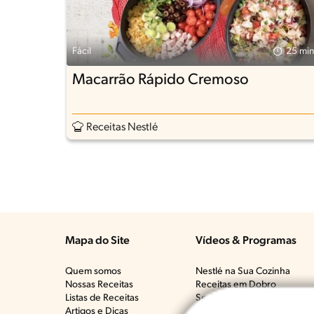
Fácil
25 min
Macarrão Rápido Cremoso
Receitas Nestlé
Mapa do Site
Vídeos & Programas​
Quem somos
Nestlé na Sua Cozinha
Nossas Receitas
Receitas em Dobro
Listas de Receitas​
Se Alimentar Bem, Que Mal 
Artigos e Dicas​
Vai Bem Com Quê?​