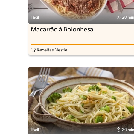
Fácil
20 min
Macarrão à Bolonhesa
Receitas Nestlé
Fácil
30 min