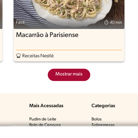
Fácil
40 min
Macarrão à Parisiense
Receitas Nestlé
Mostrar mais
Mais Acessadas
Categorias
Pudim de Leite
Bolos
Bolo de Cenoura
Sobremesas
Tem?​
Bolo de Fubá Cremoso
Carnes Bovinas​
Mousse de Maracujá
Frango & Aves​