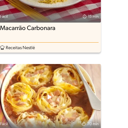
Fácil
15 min
Macarrão Carbonara
Receitas Nestlé
Fácil
70 min