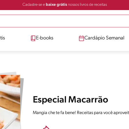
Cadastre-se e
baixe grátis
nossos livros de receitas
tis
E-books
Cardápio Semanal
Especial Macarrão
Mangia che te fa bene! Receitas para você aprovei