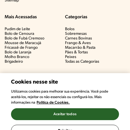
Sitemap
Mais Acessadas
Categorias
Pudim de Leite
Bolos
Bolo de Cenoura
Sobremesas
Bolo de Fubá Cremoso
Carnes Bovinas​
Mousse de Maracujá
Frango & Aves​
Fricassê de Frango
Macarrão & Pasta​
Bolo de Laranja
Pães & Tortas​
Molho Branco
Peixes
Brigadeiro
Todas as Categorias
Cookies nesse site
Utilizamos cookies para melhorar sua experiência. Você pode
aceitá-los, rejeitar os não essenciais ou configurá-los. Mais
informações na
Política de Cookies.
Aceitar todos
©2022, Nestlé. Marcas registradas por Societé des Produits Nestlé,
S.A. Vevey (Suiza)