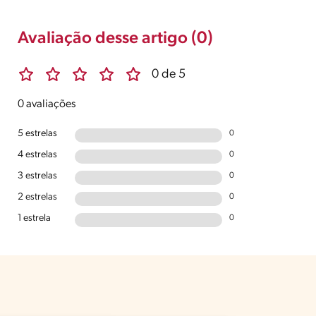
Avaliação desse artigo (0)
0 de 5
0 avaliações
5 estrelas
0
4 estrelas
0
3 estrelas
0
2 estrelas
0
1 estrela
0