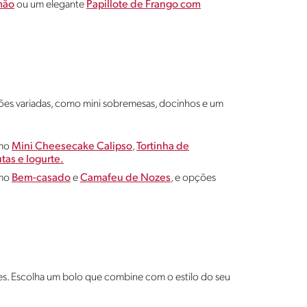
mão
ou um elegante
Papillote de Frango com
ções variadas, como mini sobremesas, docinhos e um
omo
Mini Cheesecake Calipso
,
Tortinha de
tas e Iogurte.
omo
Bem-casado
e
Camafeu de Nozes
, e opções
s. Escolha um bolo que combine com o estilo do seu