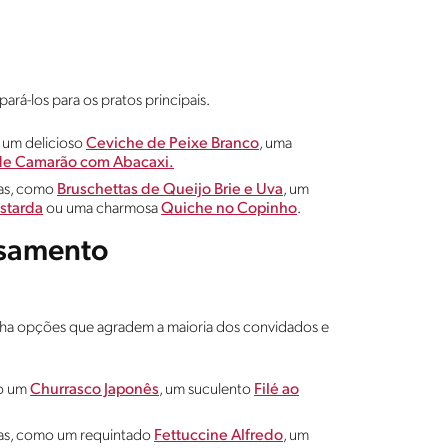
ará-los para os pratos principais.
 um delicioso
Ceviche de Peixe Branco
, uma
de Camarão com Abacaxi.
das, como
Bruschettas de Queijo Brie e Uva
, um
starda
ou uma charmosa
Quiche no Copinho
.
asamento
colha opções que agradem a maioria dos convidados e
mo um
Churrasco Japonês
, um suculento
Filé ao
das, como um requintado
Fettuccine Alfredo
, um