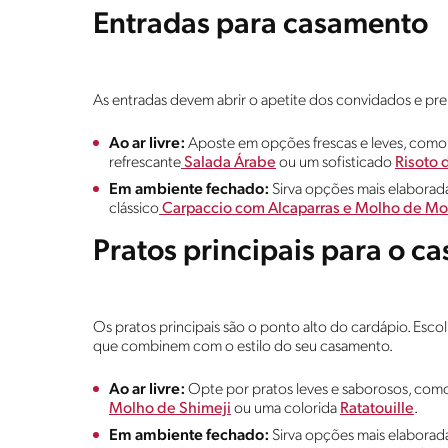
Entradas para casamento
As entradas devem abrir o apetite dos convidados e prep
Ao ar livre:
Aposte em opções frescas e leves, como
refrescante
Salada Árabe
ou um sofisticado
Risoto 
Em ambiente fechado:
Sirva opções mais elabora
clássico
Carpaccio com Alcaparras e Molho de Mo
Pratos principais para o c
Os pratos principais são o ponto alto do cardápio. Es
que combinem com o estilo do seu casamento.
Ao ar livre:
Opte por pratos leves e saborosos, co
Molho de Shimeji
ou uma colorida
Ratatouille
.
Em ambiente fechado:
Sirva opções mais elabora