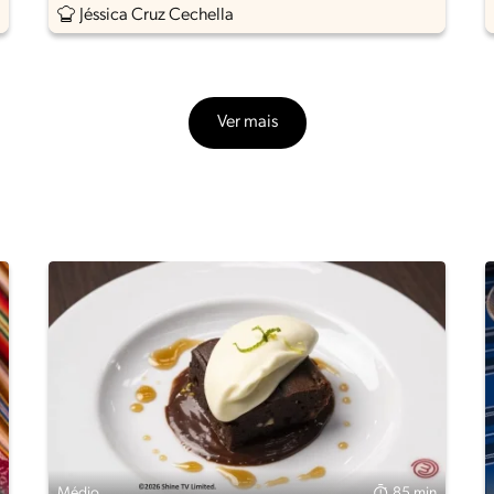
Jéssica Cruz Cechella
Ver mais
Médio
85 min