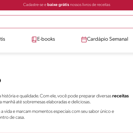
Cadastre-se e
baixe grátis
nossos livros de receitas
tis
E-books
Cardápio Semanal
o
istória e qualidade. Com ele, você pode preparar diversas
receitas
a manhã até sobremesas elaboradas e deliciosas.
am a vida e marcam momentos especiais com seu sabor único e
entro de casa.