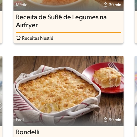
Médio
30 min
Receita de Suflê de Legumes na
Airfryer
Receitas Nestlé
Fácil
90 min
Rondelli