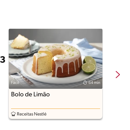
Fácil
64 min
Fá
Bolo de Limão
R
N
Receitas Nestlé