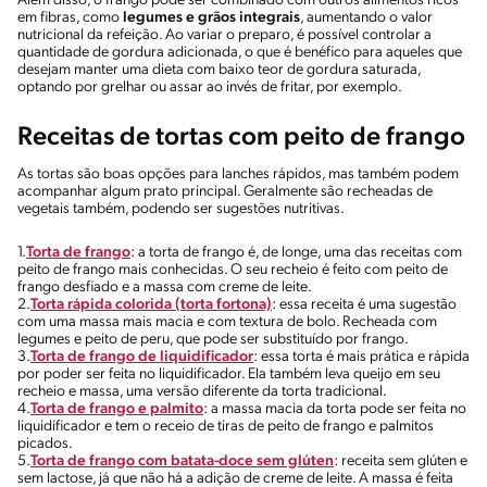
Além disso, o frango pode ser combinado com outros alimentos ricos
em fibras, como
legumes e grãos integrais
, aumentando o valor
nutricional da refeição. Ao variar o preparo, é possível controlar a
quantidade de gordura adicionada, o que é benéfico para aqueles que
desejam manter uma dieta com baixo teor de gordura saturada,
optando por grelhar ou assar ao invés de fritar, por exemplo.
Receitas de tortas com peito de frango
As tortas são boas opções para lanches rápidos, mas também podem
acompanhar algum prato principal. Geralmente são recheadas de
vegetais também, podendo ser sugestões nutritivas.
1.
Torta de frango
: a torta de frango é, de longe, uma das receitas com
peito de frango mais conhecidas. O seu recheio é feito com peito de
frango desfiado e a massa com creme de leite.
2.
Torta rápida colorida (torta fortona)
: essa receita é uma sugestão
com uma massa mais macia e com textura de bolo. Recheada com
legumes e peito de peru, que pode ser substituído por frango.
3.
Torta de frango de liquidificador
: essa torta é mais prática e rápida
por poder ser feita no liquidificador. Ela também leva queijo em seu
recheio e massa, uma versão diferente da torta tradicional.
4.
Torta de frango e palmito
: a massa macia da torta pode ser feita no
liquidificador e tem o receio de tiras de peito de frango e palmitos
picados.
5.
Torta de frango com batata-doce sem glúten
: receita sem glúten e
sem lactose, já que não há a adição de creme de leite. A massa é feita