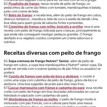
crocância dos vegetais. Ótimo para ser servido com arroz à grega.
62.
Picadinho de frango
: nessa receita de peito de frango, os
pedacinhos da carne são feitos com tomates, mandioquinhas e batata,
junto com creme de leite.
63.
Bobó de frango
: a receita leva, além do peito de frango em cubos,
diversos temperos , mandioca, leite de coco e azeite de dendê. Uma
boa ideia para quem gosta de sabores fortes e presentes.
64.
Creminho de frango com milho, brócolis e ervilha
: essa é uma
receita com peito de frango indicada para crianças, principalmente as
que ainda não conseguem mastigar pedaços grandes. O frango
desfiado e os vegetais cozidos compõem um creme saboroso e
nutritivo.
Receitas diversas com peito de frango
65.
Sopa cremosa de frango Nutren® Senior
: além de peito de
frango em cubos, a sopa leva mandioquinha e Nutren® senior sopa. Ela
pode ser servida com croutons (pedaços de pão fritos ou assados) se
preferir.
66.
Cozido de frango com grão-de-bico e abóbora
: o cozido é
como uma sopa com cubinhos de peito de frango, grãos-de-bico e
abóbora. Uma boa sugestão de prato para dias mais frios.
67.
Cuscuz marroquino com frango e castanha-do-pará
: essa receita
conta com peito de frango em tiras douradas adicionadas ao cuscuz
hidratado e salpicado com castanhas-do-pará.
68.
Almôndegas de frango ao molho
: o peito de frango moído é
misturado com pão francês, ovo e cebola para fazer uma massa