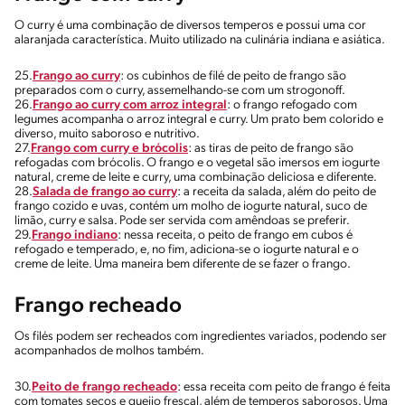
O curry é uma combinação de diversos temperos e possui uma cor
alaranjada característica. Muito utilizado na culinária indiana e asiática.
25.
Frango ao curry
: os cubinhos de filé de peito de frango são
preparados com o curry, assemelhando-se com um strogonoff.
26.
Frango ao curry com arroz integral
: o frango refogado com
legumes acompanha o arroz integral e curry. Um prato bem colorido e
diverso, muito saboroso e nutritivo.
27.
Frango com curry e brócolis
: as tiras de peito de frango são
refogadas com brócolis. O frango e o vegetal são imersos em iogurte
natural, creme de leite e curry, uma combinação deliciosa e diferente.
28.
Salada de frango ao curry
: a receita da salada, além do peito de
frango cozido e uvas, contém um molho de iogurte natural, suco de
limão, curry e salsa. Pode ser servida com amêndoas se preferir.
29.
Frango indiano
: nessa receita, o peito de frango em cubos é
refogado e temperado, e, no fim, adiciona-se o iogurte natural e o
creme de leite. Uma maneira bem diferente de se fazer o frango.
Frango recheado
Os filés podem ser recheados com ingredientes variados, podendo ser
acompanhados de molhos também.
30.
Peito de frango recheado
: essa receita com peito de frango é feita
com tomates secos e queijo frescal, além de temperos saborosos. Uma