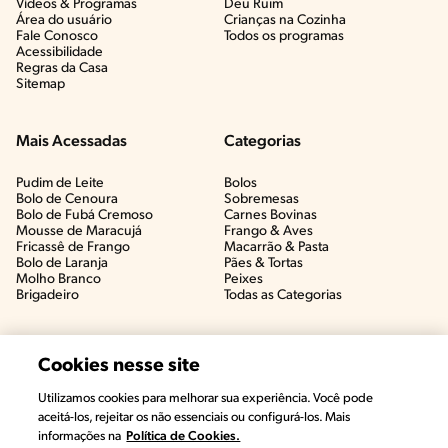
Vídeos & Programas​
Deu Ruim​
Área do usuário
Crianças na Cozinha​
Fale Conosco
Todos os programas
Acessibilidade
Regras da Casa
Sitemap
Mais Acessadas
Categorias
Pudim de Leite
Bolos
Bolo de Cenoura
Sobremesas
Bolo de Fubá Cremoso
Carnes Bovinas​
Mousse de Maracujá
Frango & Aves​
Fricassê de Frango
Macarrão & Pasta​
Bolo de Laranja
Pães & Tortas​
Molho Branco
Peixes
Brigadeiro
Todas as Categorias
Cookies nesse site
Utilizamos cookies para melhorar sua experiência. Você pode
#CHAMANUTRI
aceitá-los, rejeitar os não essenciais ou configurá-los. Mais
CONVERSE COM UMA NUTRICIONISTA E
informações na
Política de Cookies.
TIRE AS SUAS DÚVIDAS
(É DE GRAÇA!)