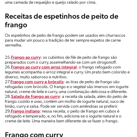
uma camada de requeijão e queijo ralado por cima.
Receitas de espetinhos de peito de
frango
Os espetinhos de peito de frango podem ser usados em churrascos
para mudar um pouco a tradição de ter sempre espetos de carne
vermelha.
25.
Frango ao curry
: os cubinhos de filé de peito de frango são
preparados com o curry, assemelhando-se com um strogonoff.
26.
Frango ao curry com arroz integral
: o frango refogado com
legumes acompanha o arroz integral e curry. Um prato bem colorido e
diverso, muito saboroso e nutritivo.
27.
Frango com curry e brócolis
: as tiras de peito de frango são
refogadas com brócolis. O frango e o vegetal são imersos em iogurte
natural, creme de leite e curry, uma combinação deliciosa e diferente.
28.
Salada de frango ao curry
: a receita da salada, além do peito de
frango cozido e uvas, contém um molho de iogurte natural, suco de
limão, curry e salsa. Pode ser servida com amêndoas se preferir.
29.
Frango indiano
: nessa receita, o peito de frango em cubos é
refogado e temperado, e, no fim, adiciona-se o iogurte natural e o
creme de leite. Uma maneira bem diferente de se fazer o frango.
Frango com curry