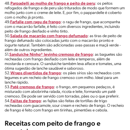
48.
Parpadelli ao molho de frango e peito de peru
: os peitos
refogados de frango e de peru são triturados de modo que formem um
molho junto com o creme de leite. E, por fim, o pappardelle é coberto
com o molho já pronto.
49.
Farfalle com ragu de frango
: o ragu de frango, que acompanha
com o macarrão farfalle, é feito com diversos ingredientes, incluindo
peito de frango desfiado e vinho tinto.
50.
Salada de macarrão com frango defumado
: as tiras de peito de
frango defumado são colocadas junto com o macarrão pronto e
iogurte natural. Também são adicionadas uvas-passas e maçã verde -
além de outros ingredientes.
51.
Sanduíche Ninho® levinho cremoso de frango
: as baguetes são
recheadas com frango desfiado com leite e temperos, além de
mostarda e cenoura. O sanduíche também leva alface e tomates, uma
ótima sugestão de lanche saudável e saboroso.
52.
Wraps divertidos de frango
: os pães sírios são recheados com
legumes e um recheio de frango cremoso com milho. Ideal para um
lanche rápido.
53.
Patê cremoso de frango
: o frango, em pequenos pedaços, é
misturado com abobrinha ralada, ricota e leite, formando um patê
cremoso. Ele pode ser servido com torradas, pães ou o que preferir.
54.
Fajitas de frango
: as fajitas são feitas de tortillas de trigo
recheadas com guacamole, sour cream e recheio de frango. O recheio
de frango é feito com frango em tirinhas, pimentões e cebola.
Receitas com peito de frango e