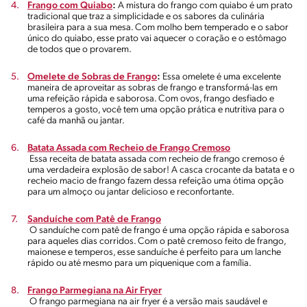
Frango com Quiabo
:
A mistura do frango com quiabo é um prato
tradicional que traz a simplicidade e os sabores da culinária
brasileira para a sua mesa. Com molho bem temperado e o sabor
único do quiabo, esse prato vai aquecer o coração e o estômago
de todos que o provarem.
Omelete de Sobras de Frango
:
Essa omelete é uma excelente
maneira de aproveitar as sobras de frango e transformá-las em
uma refeição rápida e saborosa. Com ovos, frango desfiado e
temperos a gosto, você tem uma opção prática e nutritiva para o
café da manhã ou jantar.
Batata Assada com Recheio de Frango Cremoso
Essa receita de batata assada com recheio de frango cremoso é
uma verdadeira explosão de sabor! A casca crocante da batata e o
recheio macio de frango fazem dessa refeição uma ótima opção
para um almoço ou jantar delicioso e reconfortante.
Sanduíche com Patê de Frango
O sanduíche com patê de frango é uma opção rápida e saborosa
para aqueles dias corridos. Com o patê cremoso feito de frango,
maionese e temperos, esse sanduíche é perfeito para um lanche
rápido ou até mesmo para um piquenique com a família.
Frango Parmegiana na Air Fryer
O frango parmegiana na air fryer é a versão mais saudável e