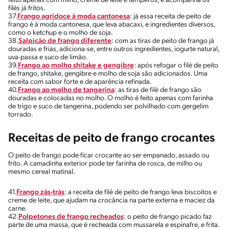
feito apenas com milho, creme de leite e temperos, e acompanha os
filés já fritos.
37.
Frango agridoce à moda cantonesa
: já essa receita de peito de
frango é à moda cantonesa, que leva abacaxi, e ingredientes diversos,
como o ketchup e o molho de soja.
38.
Salpicão de frango diferente
: com as tiras de peito de frango já
douradas e frias, adiciona-se, entre outros ingredientes, iogurte natural,
uva-passa e suco de limão.
39.
Frango ao molho shitake e gengibre
: após refogar o filé de peito
de frango, shitake, gengibre e molho de soja são adicionados. Uma
receita com sabor forte e de aparência refinada.
40.
Frango ao molho de tangerina
: as tiras de filé de frango são
douradas e colocadas no molho. O molho é feito apenas com farinha
de trigo e suco de tangerina, podendo ser polvilhado com gergelim
torrado.
Receitas de peito de frango crocantes
O peito de frango pode ficar crocante ao ser empanado, assado ou
frito. A camadinha exterior pode ter farinha de rosca, de milho ou
mesmo cereal matinal.
41.
Frango zás-trás
: a receita de filé de peito de frango leva biscoitos e
creme de leite, que ajudam na crocância na parte externa e maciez da
carne.
42.
Polpetones de frango recheados
: o peito de frango picado faz
parte de uma massa, que é recheada com mussarela e espinafre, e frita.