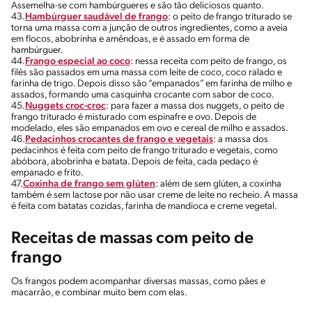
Assemelha-se com hambúrgueres e são tão deliciosos quanto.
43.
Hambúrguer saudável de frango
: o peito de frango triturado se
torna uma massa com a junção de outros ingredientes, como a aveia
em flocos, abobrinha e amêndoas, e é assado em forma de
hambúrguer.
44.
Frango especial ao coco
: nessa receita com peito de frango, os
filés são passados em uma massa com leite de coco, coco ralado e
farinha de trigo. Depois disso são “empanados” em farinha de milho e
assados, formando uma casquinha crocante com sabor de coco.
45.
Nuggets croc-croc
: para fazer a massa dos nuggets, o peito de
frango triturado é misturado com espinafre e ovo. Depois de
modelado, eles são empanados em ovo e cereal de milho e assados.
46.
Pedacinhos crocantes de frango e vegetais
: a massa dos
pedacinhos é feita com peito de frango triturado e vegetais, como
abóbora, abobrinha e batata. Depois de feita, cada pedaço é
empanado e frito.
47.
Coxinha de frango sem glúten
: além de sem glúten, a coxinha
também é sem lactose por não usar creme de leite no recheio. A massa
é feita com batatas cozidas, farinha de mandioca e creme vegetal.
Receitas de massas com peito de
frango
Os frangos podem acompanhar diversas massas, como pães e
macarrão, e combinar muito bem com elas.