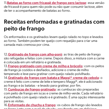
11.
Batatas ao forno com fricassê de frango zero lactose
: essa versão
de fricassê é para quem não pode ou não quer consumir lactose, além
de ter o acompanhamento de batatas ao forno.
Receitas enformadas e gratinadas com
peito de frango
Os enformados e os gratinados levam queijo ralado no topo e levados
ao forno. Também podem ter queijo com requeijão para criar uma
camada mais cremosa por cima.
12.
Gratinado de frango com alho-poró
: as tiras de peito de frango
são refogadas e feitas com creme. Depois disso, a mistura com a carne
é colocada em um refratário e gratinada.
13.
Frango gratinado com creme de milho e brócolis
: com os peitos
de frango já cozidos e desfiados, adicione o creme de milho
temperado e leve para gratinar com queijo ralado polvilhado.
14.
Gratinado de frango com batata e Maggi® creme de cebola
: o
creme é feito com creme de leite e tempero Maggi®, ele é adicionado
ao frango e às batatas - e levado para gratinar, por fim.
15.
Cumbucas de frango gratinado
: as cumbucas são preparadas
com peito de frango em iscas e creme de milho-verde. Cada refratário
é polvilhado com queijo ralado e é gratinado. É uma opção interessante
para as visitas.
16.
Enformado de chuchu e frango
: os cubos de frango são levados