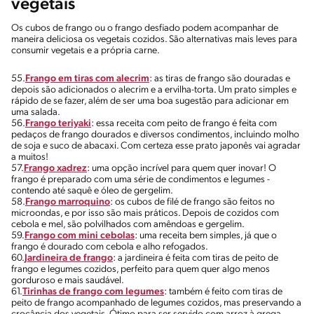
vegetais
Os cubos de frango ou o frango desfiado podem acompanhar de
maneira deliciosa os vegetais cozidos. São alternativas mais leves para
consumir vegetais e a própria carne.
55.
Frango em tiras com alecrim
: as tiras de frango são douradas e
depois são adicionados o alecrim e a ervilha-torta. Um prato simples e
rápido de se fazer, além de ser uma boa sugestão para adicionar em
uma salada.
56.
Frango teriyaki
: essa receita com peito de frango é feita com
pedaços de frango dourados e diversos condimentos, incluindo molho
de soja e suco de abacaxi. Com certeza esse prato japonês vai agradar
a muitos!
57.
Frango xadrez
: uma opção incrível para quem quer inovar! O
frango é preparado com uma série de condimentos e legumes -
contendo até saquê e óleo de gergelim.
58.
Frango marroquino
: os cubos de filé de frango são feitos no
microondas, e por isso são mais práticos. Depois de cozidos com
cebola e mel, são polvilhados com amêndoas e gergelim.
59.
Frango com mini cebolas
: uma receita bem simples, já que o
frango é dourado com cebola e alho refogados.
60.
Jardineira de frango
: a jardineira é feita com tiras de peito de
frango e legumes cozidos, perfeito para quem quer algo menos
gorduroso e mais saudável.
61.
Tirinhas de frango com legumes
: também é feito com tiras de
peito de frango acompanhado de legumes cozidos, mas preservando a