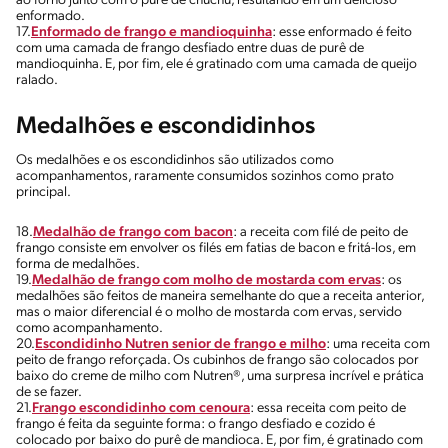
ao forno junto com o purê de chuchu, resultando em um delicioso
enformado.
17.
Enformado de frango e mandioquinha
: esse enformado é feito
com uma camada de frango desfiado entre duas de purê de
mandioquinha. E, por fim, ele é gratinado com uma camada de queijo
ralado.
Medalhões e escondidinhos
Os medalhões e os escondidinhos são utilizados como
acompanhamentos, raramente consumidos sozinhos como prato
principal.
18.
Medalhão de frango com bacon
: a receita com filé de peito de
frango consiste em envolver os filés em fatias de bacon e fritá-los, em
forma de medalhões.
19.
Medalhão de frango com molho de mostarda com ervas
: os
medalhões são feitos de maneira semelhante do que a receita anterior,
mas o maior diferencial é o molho de mostarda com ervas, servido
como acompanhamento.
20.
Escondidinho Nutren senior de frango e milho
: uma receita com
peito de frango reforçada. Os cubinhos de frango são colocados por
baixo do creme de milho com Nutren®, uma surpresa incrível e prática
de se fazer.
21.
Frango escondidinho com cenoura
: essa receita com peito de
frango é feita da seguinte forma: o frango desfiado e cozido é
colocado por baixo do purê de mandioca. E, por fim, é gratinado com