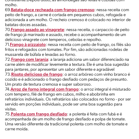
consistente.Depois disso, as almôndegas são feitas e cozidas com
molho.
69.
Batata-doce recheada com frango cremoso
: nessa receita com
peito de frango, a carne é cortada em pequenos cubos, refogada e
adicionada a um molho. O recheio cremoso é colocado no interior de
batatas-doces assadas.
70.
Frango assado ao vinagrete
: nessa receita, o carpaccio de peito
de frango já marinado e assado, recebe o acompanhamento de um
delicioso vinagrete com temperos, cebolas e repolho.
71.
Frango à pizzaiolo
: nessa receita com peito de frango, os filés são
fritos e refogados com tomates. Por fim, são adicionadas rodelas de
mussarela de búfala e levadas ao forno.
72.
Frango com laranja
: a laranja adiciona um sabor diferenciado na
carne além de modificar levemente a textura. Ele é uma boa sugestão
para jantares, por apresentar um sabor diferente e agradável
73.
Risoto delicioso de frango
: o arroz arbóreo com vinho branco é
cozido e é adicionado o frango desfiado com pedaços de presunto.
Um prato de textura cremosa e super saboroso.
74.
Arroz de forno integral com frango
: o arroz integral é misturado
com tempero, filé de frango em cubos, milho e abobrinha em
refratários individuais. Os refratários são colocados no forno - por ser
servido em porções individuais, pode ser uma boa sugestão para
visitas.
75.
Polenta com frango desfiado
: a polenta é feita com fubá e é
acompanhada de um molho de frango desfiado e polpa de tomate.
Uma versão diferente da tradicional polenta com molho de tomate e
carne moída.