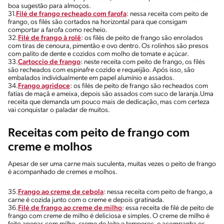
boa sugestão para almoços.
31.
Filé de frango recheado com farofa
: nessa receita com peito de
frango, os filés são cortados na horizontal para que consigam
comportar a farofa como recheio.
32.
Filé de frango à rolê
: os filés de peito de frango são enrolados
com tiras de cenoura, pimentão e ovo dentro. Os rolinhos são presos
com palito de dente e cozidos com molho de tomate e açúcar.
33.
Cartoccio de frango
: neste receita com peito de frango, os filés
são recheados com espinafre cozido e requeijão. Após isso, são
embalados individualmente em papel alumínio e assados.
34.
Frango agridoce
: os filés de peito de frango são recheados com
fatias de maçã e ameixa, depois são assados com suco de laranja.Uma
receita que demanda um pouco mais de dedicação, mas com certeza
vai conquistar o paladar de muitos.
Receitas com peito de frango com
creme e molhos
Apesar de ser uma carne mais suculenta, muitas vezes o peito de frango
é acompanhado de cremes e molhos.
35.
Frango ao creme de cebola
: nessa receita com peito de frango, a
carne é cozida junto com o creme e depois gratinada.
36.
Filé de frango ao creme de milho
: essa receita de filé de peito de
frango com creme de milho é deliciosa e simples. O creme de milho é