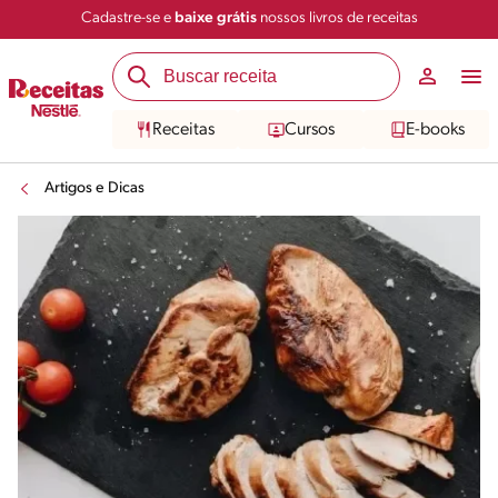
Cadastre-se e
baixe grátis
nossos livros de receitas
Receitas
Cursos
E-books
Artigos e Dicas