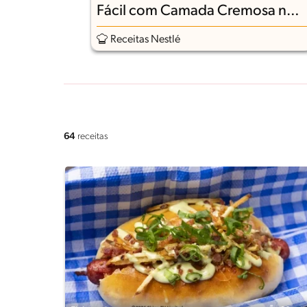
Fácil com Camada Cremosa no
Meio
Receitas Nestlé
64
receitas