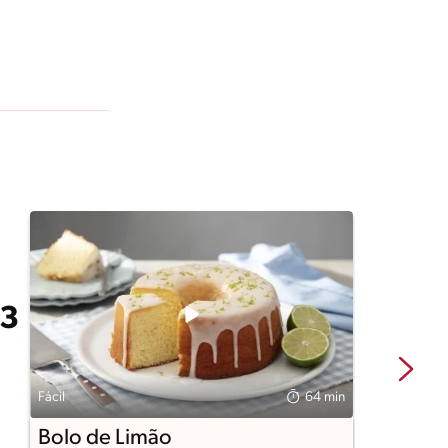
Fácil
64 min
Fá
Bolo de Limão
B