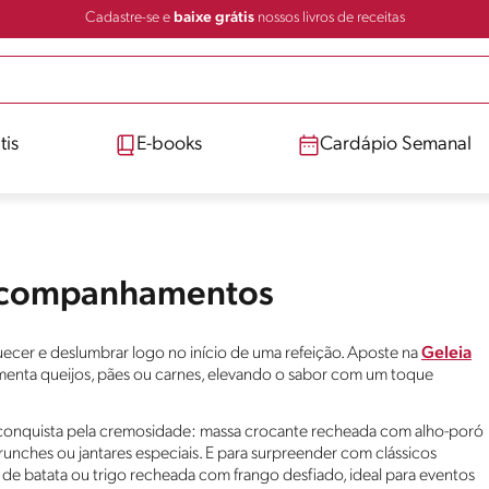
Cadastre-se e
baixe grátis
nossos livros de receitas
tis
E-books
Cardápio Semanal
 Acompanhamentos
cer e deslumbrar logo no início de uma refeição. Aposte na
Geleia
menta queijos, pães ou carnes, elevando o sabor com um toque
onquista pela cremosidade: massa crocante recheada com alho-poró
unches ou jantares especiais. E para surpreender com clássicos
e de batata ou trigo recheada com frango desfiado, ideal para eventos