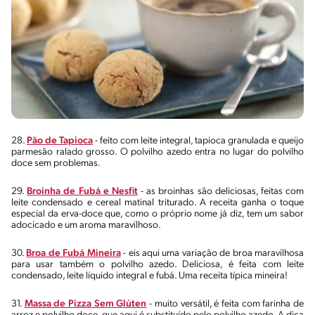
28.
Pão de Tapioca
- feito com leite integral, tapioca granulada e queijo
parmesão ralado grosso. O polvilho azedo entra no lugar do polvilho
doce sem problemas.
29.
Broinha de Fubá e Nesfit
- as broinhas são deliciosas, feitas com
leite condensado e cereal matinal triturado. A receita ganha o toque
especial da erva-doce que, como o próprio nome já diz, tem um sabor
adocicado e um aroma maravilhoso.
30.
Broa de Fubá Mineira
- eis aqui uma variação de broa maravilhosa
para usar também o polvilho azedo. Deliciosa, é feita com leite
condensado, leite líquido integral e fubá. Uma receita típica mineira!
31.
Massa de Pizza Sem Glúten
- muito versátil, é feita com farinha de