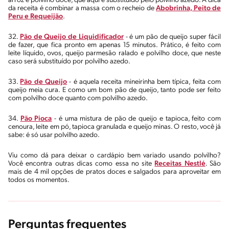
arroz e polvilho doce, que aqui é substituído pelo polvilho azedo. A dica
da receita é combinar a massa com o recheio de
Abobrinha, Peito de
Peru e Requeijão
.
32.
Pão de Queijo de Liquidificador
- é um pão de queijo super fácil
de fazer, que fica pronto em apenas 15 minutos. Prático, é feito com
leite líquido, ovos, queijo parmesão ralado e polvilho doce, que neste
caso será substituído por polvilho azedo.
33.
Pão de Queijo
- é aquela receita mineirinha bem típica, feita com
queijo meia cura. E como um bom pão de queijo, tanto pode ser feito
com polvilho doce quanto com polvilho azedo.
34.
Pão Pioca
- é uma mistura de pão de queijo e tapioca, feito com
cenoura, leite em pó, tapioca granulada e queijo minas. O resto, você já
sabe: é só usar polvilho azedo.
Viu como dá para deixar o cardápio bem variado usando polvilho?
Você encontra outras dicas como essa no site
Receitas Nestlé
. São
mais de 4 mil opções de pratos doces e salgados para aproveitar em
todos os momentos.
Perguntas frequentes