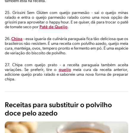
também está na receita.
25. Grissini Sem Glúten com queijo parmesão - sai o queijo minas
ralado e entra o queijo parmesão ralado como uma nova opção de
grissini para aproveitar o happy hour. E se quiser, dá para trocar o patê
de tomate seco por
Patê de Queijo
.
26.
Chipa
- essa iguaria da culinária paraguaia fica tão deliciosa que os
brasileiros não resistem. É uma receita com polvilho azedo, queijo meia
cura, manteiga, ovos, tempero pronto e fermento em pó. É uma espécie
de variação do biscoito de polvilho.
27. Chipa com queijo prato - a receita paraguaia também aceita
variações. Se preferir, tire o
queijo
meia cura da receita anterior,
adicione queijo prato ralado e saboreie uma nova forma de preparar
chipa.
Receitas para substituir o polvilho
doce pelo azedo