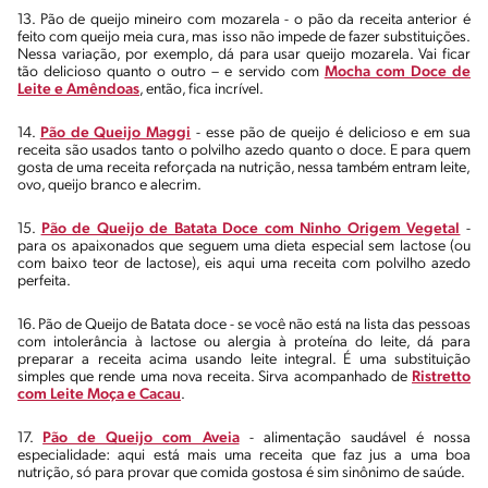
13. Pão de queijo mineiro com mozarela - o pão da receita anterior é
feito com queijo meia cura, mas isso não impede de fazer substituições.
Nessa variação, por exemplo, dá para usar queijo mozarela. Vai ficar
tão delicioso quanto o outro – e servido com
Mocha com Doce de
Leite e Amêndoas
, então, fica incrível.
14.
Pão de Queijo Maggi
- esse pão de queijo é delicioso e em sua
receita são usados tanto o polvilho azedo quanto o doce. E para quem
gosta de uma receita reforçada na nutrição, nessa também entram leite,
ovo, queijo branco e alecrim.
15.
Pão de Queijo de Batata Doce com Ninho Origem Vegetal
-
para os apaixonados que seguem uma dieta especial sem lactose (ou
com baixo teor de lactose), eis aqui uma receita com polvilho azedo
perfeita.
16. Pão de Queijo de Batata doce - se você não está na lista das pessoas
com intolerância à lactose ou alergia à proteína do leite, dá para
preparar a receita acima usando leite integral. É uma substituição
simples que rende uma nova receita. Sirva acompanhado de
Ristretto
com Leite Moça e Cacau
.
17.
Pão de Queijo com Aveia
- alimentação saudável é nossa
especialidade: aqui está mais uma receita que faz jus a uma boa
nutrição, só para provar que comida gostosa é sim sinônimo de saúde.