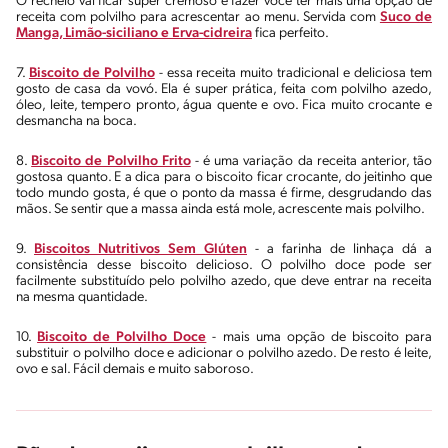
O recheio vai ficar super cremoso e fazer você ter mais uma opção de
receita com polvilho para acrescentar ao menu. Servida com
Suco de
Manga, Limão-siciliano e Erva-cidreira
fica perfeito.
7.
Biscoito de Polvilho
- essa receita muito tradicional e deliciosa tem
gosto de casa da vovó. Ela é super prática, feita com polvilho azedo,
óleo, leite, tempero pronto, água quente e ovo. Fica muito crocante e
desmancha na boca.
8.
Biscoito de Polvilho Frito
- é uma variação da receita anterior, tão
gostosa quanto. E a dica para o biscoito ficar crocante, do jeitinho que
todo mundo gosta, é que o ponto da massa é firme, desgrudando das
mãos. Se sentir que a massa ainda está mole, acrescente mais polvilho.
9.
Biscoitos Nutritivos Sem Glúten
- a farinha de linhaça dá a
consistência desse biscoito delicioso. O polvilho doce pode ser
facilmente substituído pelo polvilho azedo, que deve entrar na receita
na mesma quantidade.
10.
Biscoito de Polvilho Doce
- mais uma opção de biscoito para
substituir o polvilho doce e adicionar o polvilho azedo. De resto é leite,
ovo e sal. Fácil demais e muito saboroso.