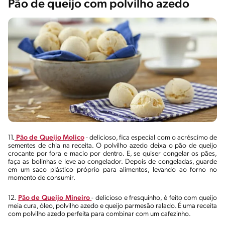
Pão de queijo com polvilho azedo
11.
Pão de Queijo Molico
- delicioso, fica especial com o acréscimo de
sementes de chia na receita. O polvilho azedo deixa o pão de queijo
crocante por fora e macio por dentro. E, se quiser congelar os pães,
faça as bolinhas e leve ao congelador. Depois de congeladas, guarde
em um saco plástico próprio para alimentos, levando ao forno no
momento de consumir.
12.
Pão de Queijo Mineiro
- delicioso e fresquinho, é feito com queijo
meia cura, óleo, polvilho azedo e queijo parmesão ralado. É uma receita
com polvilho azedo perfeita para combinar com um cafezinho.