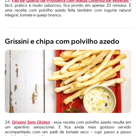
23.
Pão de Queijo de Frigideira com Massa Colorida de Vegetais
-
fácil, prático e muito saboroso, fica pronto em apenas 20 minutos. É
uma receita com polvilho azedo feita também com iogurte natural
integral, tomate e queijo branco.
Grissini e chipa com polvilho azedo
24.
Grissini Sem Glúten
- essa receita com polvilho azedo resulta em
um aperitivo sensacional. E fica ainda mais gostoso servido
acompanhado com um patê de tomate seco – cujo passo a passo