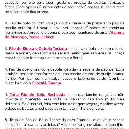
saudável, perfeito para quem gosta ou precisa de receitas rápidas e
fáceis. Com apenas 6 ingredientes e seguindo 5 passos, a receita com
polvilho azedo fica pronta.
2. Pão de polvilho com linhaça - outra maneira de preparar o pão da
receita anterior é trocar a chia por linhaça. O sabor vai continuar
maravilhoso. Aproveite e coma o pão acompanhado de uma
Vitamina
de Morango, Pera e Linhaça
.
3.
Pão de Ricota e Cebola Tostada
- tostar a cebola faz com que ela
perca a acidez, deixando essa receita muito mais saborosa. A linhaça
entra trazendo todas as suas proteínas e fibras.
4. Pão de queijo branco e cebola tostada - a receita de pão de ricota
também pode se transformar em uma receita de pão de queijo branco
incrível. Vai ficar com um sabor suave e levemente ácido. Combina
muito bem com
Chocafé Quente
.
5.
Torta Pão de Beijo Recheada
- almoço, lanche ou jantar: não
importa o momento, essa torta vai deixar o cardápio muito mais
delicioso. Ela é incrível, feita com leite de origem vegetal, polvilho azedo
e doce de batata; e recheada com tomate, milho e cenoura.
6. Torta de Pão de Beijo Recheada com Frango - quer ver a receita
acima ficar ainda mais deliciosa? Adicione frango desfiado e requeijão.