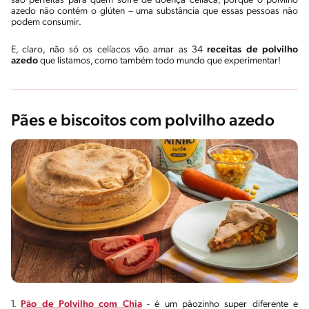
são perfeitas para quem sofre de doença celíaca, porque o polvilho
azedo não contém o glúten – uma substância que essas pessoas não
podem consumir.
E, claro, não só os celíacos vão amar as 34
receitas de polvilho
azedo
que listamos, como também todo mundo que experimentar!
Pães e biscoitos com polvilho azedo
1.
Pão de Polvilho com Chia
- é um pãozinho super diferente e