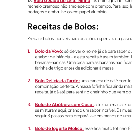
18.
Bolo Gelado de Leite Ninho
: os bolos gelados sã
recheio cremoso não amolece com o tempo. Para isso, le
pedaços e embrulhe-os em papel-alumínio.
Receitas de Bolos:
Prepare bolos incríveis para ocasiões especiais ou para 
Bolo da Vovó
: só de ver o nome, já dá para saber 
e sabor de infância – e esta receita é assim também. P
bananas-nanicas. Uma dica para as bananas não fica
farinha de trigo antes de adicionar à massa.
Bolo Delícia da Tarde:
uma caneca de café com leit
combinação perfeita. A massa fofinha fica ainda m
receita. Já dá até para sentir o cheirinho que vem do
Bolo de Abóbora com Coco:
a textura macia e a
se misturam aqui, criando um sabor incrível. E sim, e
seguir 3 passos para prepará-la e em menos de uma h
Bolo de Iogurte Molico:
esse fica muito fofinho. 