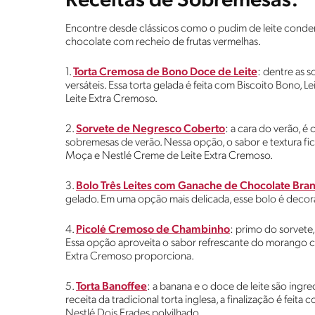
Receitas de Sobremesas:
Encontre desde clássicos como o pudim de leite conde
chocolate com recheio de frutas vermelhas.
1.
Torta Cremosa de Bono Doce de Leite
: dentre as 
versáteis. Essa torta gelada é feita com Biscoito Bono,
Leite Extra Cremoso.
2.
Sorvete de Negresco Coberto
: a cara do verão, é 
sobremesas de verão. Nessa opção, o sabor e textura f
Moça e Nestlé Creme de Leite Extra Cremoso.
3.
Bolo Três Leites com Ganache de Chocolate Bra
gelado. Em uma opção mais delicada, esse bolo é deco
4.
Picolé Cremoso de Chambinho
: primo do sorvete,
Essa opção aproveita o sabor refrescante do morango 
Extra Cremoso proporciona.
5.
Torta Banoffee
: a banana e o doce de leite são ing
receita da tradicional torta inglesa, a finalização é feit
Nestlé Dois Frades polvilhado.