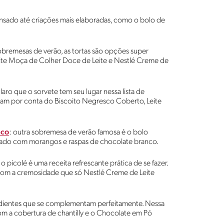
nsado até criações mais elaboradas, como o bolo de
sobremesas de verão, as tortas são opções super
 Leite Moça de Colher Doce de Leite e Nestlé Creme de
claro que o sorvete tem seu lugar nessa lista de
icam por conta do Biscoito Negresco Coberto, Leite
nco
: outra sobremesa de verão famosa é o bolo
rado com morangos e raspas de chocolate branco.
 o picolé é uma receita refrescante prática de se fazer.
com a cremosidade que só Nestlé Creme de Leite
redientes que se complementam perfeitamente. Nessa
a com a cobertura de chantilly e o Chocolate em Pó