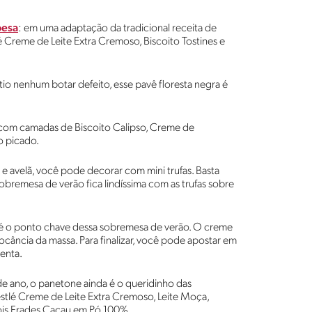
oesa
: em uma adaptação da tradicional receita de
 Creme de Leite Extra Cremoso, Biscoito Tostines e
io nenhum botar defeito, esse pavê floresta negra é
ita com camadas de Biscoito Calipso, Creme de
o picado.
 e avelã, você pode decorar com mini trufas. Basta
sobremesa de verão fica lindíssima com as trufas sobre
a é o ponto chave dessa sobremesa de verão. O creme
cância da massa. Para finalizar, você pode apostar em
enta.
m de ano, o panetone ainda é o queridinho das
estlé Creme de Leite Extra Cremoso, Leite Moça,
Dois Frades Cacau em Pó 100%.