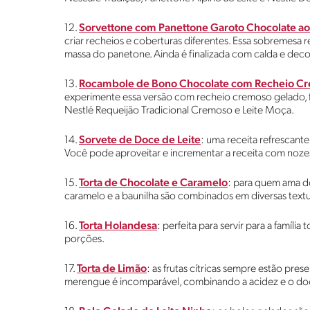
12.
Sorvettone com Panettone Garoto Chocolate ao 
criar recheios e coberturas diferentes. Essa sobremesa 
massa do panetone. Ainda é finalizada com calda e dec
13.
Rocambole de Bono Chocolate com Recheio C
experimente essa versão com recheio cremoso gelado, 
Nestlé Requeijão Tradicional Cremoso e Leite Moça.
14.
Sorvete de Doce de Leite
: uma receita refrescante 
Você pode aproveitar e incrementar a receita com noze
15.
Torta de Chocolate e Caramelo
: para quem ama do
caramelo e a baunilha são combinados em diversas textu
16.
Torta Holandesa
: perfeita para servir para a família
porções.
17.
Torta de Limão
: as frutas cítricas sempre estão pres
merengue é incomparável, combinando a acidez e o do