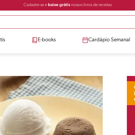
Cadastre-se e
baixe grátis
nossos livros de receitas
tis
E-books
Cardápio Semanal