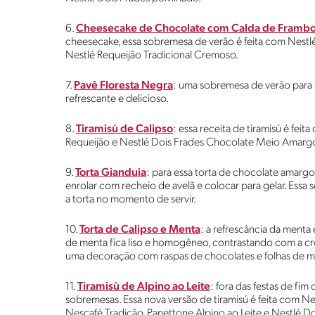
6.
Cheesecake de Chocolate com Calda de Framb
cheesecake, essa sobremesa de verão é feita com Nestlé
Nestlé Requeijão Tradicional Cremoso.
7.
Pavê Floresta Negra
: uma sobremesa de verão para t
refrescante e delicioso.
8.
Tiramisú de Calipso
: essa receita de tiramisú é fe
Requeijão e Nestlé Dois Frades Chocolate Meio Amarg
9.
Torta Gianduia
: para essa torta de chocolate amargo
enrolar com recheio de avelã e colocar para gelar. Essa 
a torta no momento de servir.
10.
Torta de Calipso e Menta
: a refrescância da ment
de menta fica liso e homogêneo, contrastando com a cro
uma decoração com raspas de chocolates e folhas de m
11.
Tiramisù de Alpino ao Leite
: fora das festas de fi
sobremesas. Essa nova versão de tiramisú é feita com N
Nescafé Tradição, Panettone Alpino ao Leite e Nestlé 