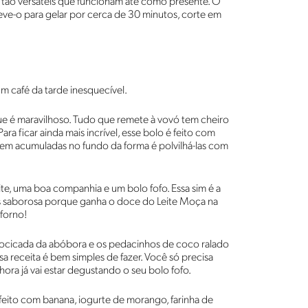
o tão versáteis que funcionam até como presente. O
ve-o para gelar por cerca de 30 minutos, corte em
um café da tarde inesquecível.
que é maravilhoso. Tudo que remete à vovó tem cheiro
ara ficar ainda mais incrível, esse bolo é feito com
rem acumuladas no fundo da forma é polvilhá-las com
e, uma boa companhia e um bolo fofo. Essa sim é a
ais saborosa porque ganha o doce do Leite Moça na
 forno!
docicada da abóbora e os pedacinhos de coco ralado
ssa receita é bem simples de fazer. Você só precisa
ora já vai estar degustando o seu bolo fofo.
É feito com banana, iogurte de morango, farinha de