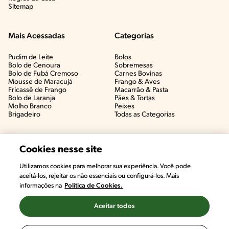
Sitemap
Mais Acessadas
Categorias
Pudim de Leite
Bolos
Bolo de Cenoura
Sobremesas
Bolo de Fubá Cremoso
Carnes Bovinas​
Mousse de Maracujá
Frango & Aves​
Fricassê de Frango
Macarrão & Pasta​
Bolo de Laranja
Pães & Tortas​
Molho Branco
Peixes
Brigadeiro
Todas as Categorias
Cookies nesse site
Utilizamos cookies para melhorar sua experiência. Você pode
aceitá-los, rejeitar os não essenciais ou configurá-los. Mais
informações na
Política de Cookies.
Aceitar todos
©2022, Nestlé. Marcas registradas por Societé des Produits Nestlé,