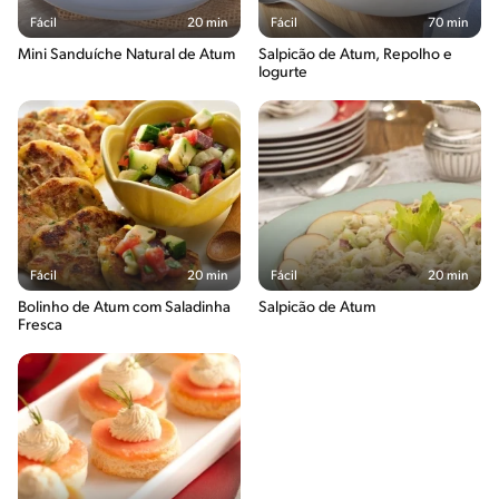
Fácil
20 min
Fácil
70 min
Mini Sanduíche Natural de Atum
Salpicão de Atum, Repolho e
Iogurte
Fácil
20 min
Fácil
20 min
Bolinho de Atum com Saladinha
Salpicão de Atum
Fresca