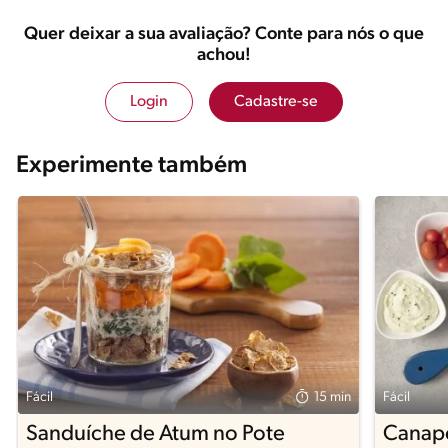
Quer deixar a sua avaliação? Conte para nós o que
achou!
Login
Cadastre-se
Experimente também
Fácil
15 min
Fácil
Sanduíche de Atum no Pote
Canapé