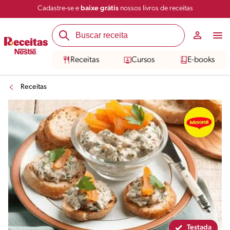
Cadastre-se e
baixe grátis
nossos livros de receitas
Compartilhar
Salvar
Receitas
Cursos
E-books
Receitas
Testada