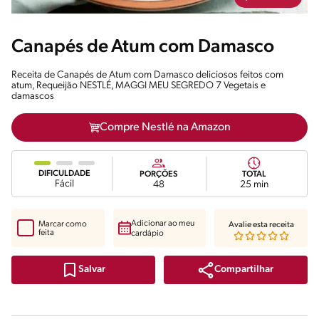
Canapés de Atum com Damasco
Receita de Canapés de Atum com Damasco deliciosos feitos com
atum, Requeijão NESTLÉ, MAGGI MEU SEGREDO 7 Vegetais e
damascos
Compre Nestlé na Amazon
DIFICULDADE
PORÇÕES
TOTAL
Fácil
48
25 min
Adicionar ao meu
Marcar como
Avalie esta receita
feita
cardápio
Compartilhar
Salvar