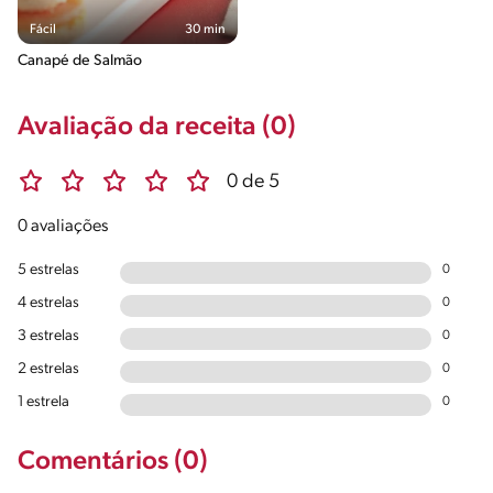
Fácil
30 min
Canapé de Salmão
Avaliação da receita (0)
0 de 5
0 avaliações
5 estrelas
0
4 estrelas
0
3 estrelas
0
2 estrelas
0
1 estrela
0
Comentários (0)