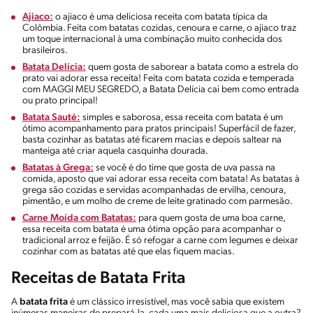
Ajiaco:
o ajiaco é uma deliciosa receita com batata típica da
Colômbia. Feita com batatas cozidas, cenoura e carne, o ajiaco traz
um toque internacional à uma combinação muito conhecida dos
brasileiros.
Batata Delícia:
quem gosta de saborear a batata como a estrela do
prato vai adorar essa receita! Feita com batata cozida e temperada
com MAGGI MEU SEGREDO, a Batata Delícia cai bem como entrada
ou prato principal!
Batata Sauté:
simples e saborosa, essa receita com batata é um
ótimo acompanhamento para pratos principais! Superfácil de fazer,
basta cozinhar as batatas até ficarem macias e depois saltear na
manteiga até criar aquela casquinha dourada.
Batatas à Grega:
se você é do time que gosta de uva passa na
comida, aposto que vai adorar essa receita com batata! As batatas à
grega são cozidas e servidas acompanhadas de ervilha, cenoura,
pimentão, e um molho de creme de leite gratinado com parmesão.
Carne Moída com Batatas:
para quem gosta de uma boa carne,
essa receita com batata é uma ótima opção para acompanhar o
tradicional arroz e feijão. É só refogar a carne com legumes e deixar
cozinhar com as batatas até que elas fiquem macias.
Receitas de Batata Frita
A
batata frita
é um clássico irresistível, mas você sabia que existem