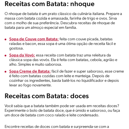
Receitas com Batata: nhoque
O nhoque de batata é um prato clássico da culinária italiana. Prepare a
massa com batata cozida e amassada, farinha de trigo e ovos. Sirva
com o molho de sua preferência. Descubra receitas de nhoque de
batata para um almoço especial em família.
Sopa de Couve com Batata:
feita com couve picada, batatas
raladas e bacon, essa sopa é uma ótima opção de receita fácil e
gostosa.
Sopa da Vovó:
essa receita com batata traz uma releitura da
clássica sopa das vovós. Ela é feita com batatas, cebola, agrião e
alho. Simples e muito saborosa.
Sopa Creme de Batata:
fácil de fazer e super saboroso, esse creme
é feito com batatas cozidas com leite e manteiga. Depois de
cozinhar os ingredientes, basta batê-los no liquidificador e depois
levar ao fogo novamente.
Receitas com Batata: doces
Você sabia que a batata também pode ser usada em receitas doces?
Experimente o bolo de batata doce, que é úmido e saboroso, ou faça
um doce de batata com coco ralado e leite condensado.
Encontre receitas de doces com batata e surpreenda-se com a