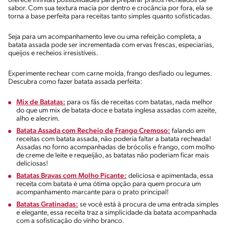
oferece infinitas possibilidades para preparar pratos recheados de
sabor. Com sua textura macia por dentro e crocância por fora, ela se
torna a base perfeita para receitas tanto simples quanto sofisticadas.
Seja para um acompanhamento leve ou uma refeição completa, a
batata assada pode ser incrementada com ervas frescas, especiarias,
queijos e recheios irresistíveis.
Experimente rechear com carne moída, frango desfiado ou legumes.
Descubra como fazer batata assada perfeita:
Mix de Batatas:
para os fãs de receitas com batatas, nada melhor
do que um mix de batata-doce e batata inglesa assadas com azeite,
alho e alecrim.
Batata Assada com Recheio de Frango Cremoso:
falando em
receitas com batata assada, não poderia faltar a batata recheada!
Assadas no forno acompanhadas de brócolis e frango, com molho
de creme de leite e requeijão, as batatas não poderiam ficar mais
deliciosas!
Batatas Bravas com Molho Picante:
deliciosa e apimentada, essa
receita com batata é uma ótima opção para quem procura um
acompanhamento marcante para o prato principal!
Batatas Gratinadas:
se você está à procura de uma entrada simples
e elegante, essa receita traz a simplicidade da batata acompanhada
com a sofisticação do vinho branco.