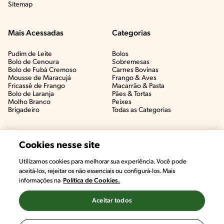
Sitemap
Mais Acessadas
Categorias
Pudim de Leite
Bolos
Bolo de Cenoura
Sobremesas
Bolo de Fubá Cremoso
Carnes Bovinas​
Mousse de Maracujá
Frango & Aves​
Fricassê de Frango
Macarrão & Pasta​
Bolo de Laranja
Pães & Tortas​
Molho Branco
Peixes
Brigadeiro
Todas as Categorias
Cookies nesse site
Utilizamos cookies para melhorar sua experiência. Você pode
#CHAMANUTRI
aceitá-los, rejeitar os não essenciais ou configurá-los. Mais
CONVERSE COM UMA NUTRICIONISTA E
informações na
Política de Cookies.
TIRE AS SUAS DÚVIDAS
(É DE GRAÇA!)
Aceitar todos
©2022, Nestlé. Marcas registradas por Societé des Produits Nestlé,
S.A. Vevey (Suiza)