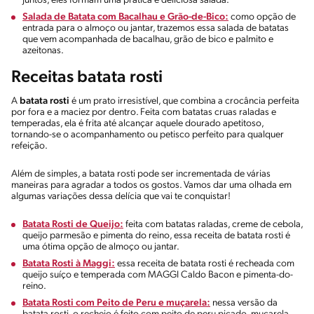
Juntos, eles formam uma prática e deliciosa salada.
Salada de Batata com Bacalhau e Grão-de-Bico:
como opção de
entrada para o almoço ou jantar, trazemos essa salada de batatas
que vem acompanhada de bacalhau, grão de bico e palmito e
azeitonas.
Receitas batata rosti
A
batata rosti
é um prato irresistível, que combina a crocância perfeita
por fora e a maciez por dentro. Feita com batatas cruas raladas e
temperadas, ela é frita até alcançar aquele dourado apetitoso,
tornando-se o acompanhamento ou petisco perfeito para qualquer
refeição.
Além de simples, a batata rosti pode ser incrementada de várias
maneiras para agradar a todos os gostos. Vamos dar uma olhada em
algumas variações dessa delícia que vai te conquistar!
Batata Rosti de Queijo:
feita com batatas raladas, creme de cebola,
queijo parmesão e pimenta do reino, essa receita de batata rosti é
uma ótima opção de almoço ou jantar.
Batata Rosti à Maggi:
essa receita de batata rosti é recheada com
queijo suíço e temperada com MAGGI Caldo Bacon e pimenta-do-
reino.
Batata Rosti com Peito de Peru e muçarela:
nessa versão da