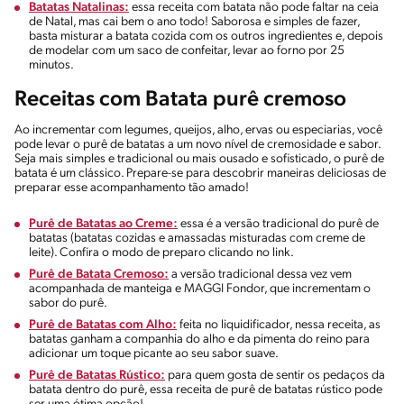
Batatas Natalinas:
essa receita com batata não pode faltar na ceia
de Natal, mas cai bem o ano todo! Saborosa e simples de fazer,
basta misturar a batata cozida com os outros ingredientes e, depois
de modelar com um saco de confeitar, levar ao forno por 25
minutos.
Receitas com Batata purê cremoso
Ao incrementar com legumes, queijos, alho, ervas ou especiarias, você
pode levar o purê de batatas a um novo nível de cremosidade e sabor.
Seja mais simples e tradicional ou mais ousado e sofisticado, o purê de
batata é um clássico. Prepare-se para descobrir maneiras deliciosas de
preparar esse acompanhamento tão amado!
Purê de Batatas ao Creme:
essa é a versão tradicional do purê de
batatas (batatas cozidas e amassadas misturadas com creme de
leite). Confira o modo de preparo clicando no link.
Purê de Batata Cremoso:
a versão tradicional dessa vez vem
acompanhada de manteiga e MAGGI Fondor, que incrementam o
sabor do purê.
Purê de Batatas com Alho:
feita no liquidificador, nessa receita, as
batatas ganham a companhia do alho e da pimenta do reino para
adicionar um toque picante ao seu sabor suave.
Purê de Batatas Rústico:
para quem gosta de sentir os pedaços da
batata dentro do purê, essa receita de purê de batatas rústico pode