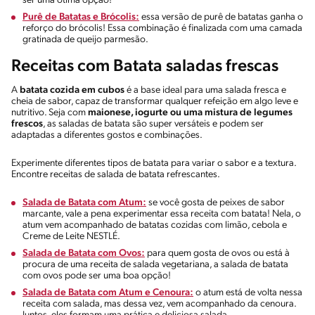
ser uma ótima opção!
Purê de Batatas e Brócolis:
essa versão de purê de batatas ganha o
reforço do brócolis! Essa combinação é finalizada com uma camada
gratinada de queijo parmesão.
Receitas com Batata saladas frescas
A
batata cozida em cubos
é a base ideal para uma salada fresca e
cheia de sabor, capaz de transformar qualquer refeição em algo leve e
nutritivo. Seja com
maionese, iogurte ou uma mistura de legumes
frescos
, as saladas de batata são super versáteis e podem ser
adaptadas a diferentes gostos e combinações.
Experimente diferentes tipos de batata para variar o sabor e a textura.
Encontre receitas de salada de batata refrescantes.
Salada de Batata com Atum:
se você gosta de peixes de sabor
marcante, vale a pena experimentar essa receita com batata! Nela, o
atum vem acompanhado de batatas cozidas com limão, cebola e
Creme de Leite NESTLÉ.
Salada de Batata com Ovos:
para quem gosta de ovos ou está à
procura de uma receita de salada vegetariana, a salada de batata
com ovos pode ser uma boa opção!
Salada de Batata com Atum e Cenoura:
o atum está de volta nessa
receita com salada, mas dessa vez, vem acompanhado da cenoura.