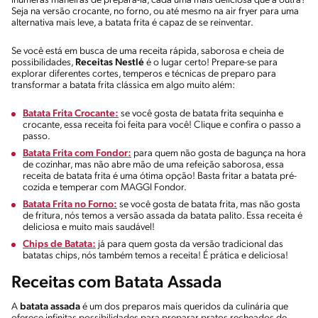
inúmeras maneiras de prepará-la, cada uma mais deliciosa que a outra?
Seja na versão crocante, no forno, ou até mesmo na air fryer para uma
alternativa mais leve, a batata frita é capaz de se reinventar.
Se você está em busca de uma receita rápida, saborosa e cheia de
possibilidades,
Receitas Nestlé
é o lugar certo! Prepare-se para
explorar diferentes cortes, temperos e técnicas de preparo para
transformar a batata frita clássica em algo muito além:
Batata Frita Crocante:
se você gosta de batata frita sequinha e
crocante, essa receita foi feita para você! Clique e confira o passo a
passo.
Batata Frita com Fondor:
para quem não gosta de bagunça na hora
de cozinhar, mas não abre mão de uma refeição saborosa, essa
receita de batata frita é uma ótima opção! Basta fritar a batata pré-
cozida e temperar com MAGGI Fondor.
Batata Frita no Forno:
se você gosta de batata frita, mas não gosta
de fritura, nós temos a versão assada da batata palito. Essa receita é
deliciosa e muito mais saudável!
Chips de Batata:
já para quem gosta da versão tradicional das
batatas chips, nós também temos a receita! É prática e deliciosa!
Receitas com Batata Assada
A
batata assada
é um dos preparos mais queridos da culinária que