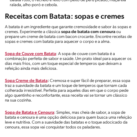
batata rosti, o recheio é feito com peito de peru picado, muçarela
ralada, alho-poró e cebola.
Receitas com Batata: sopas e cremes
A batata é um ingrediente que garante cremosidade e sabor às sopas e
cremes. Experimente a clássica
sopa de batata com cenoura
ou
prepare um creme de batata com bacon crocante. Encontre receitas de
sopas e cremes com batata para aquecer o corpo e a alma.
Sopa de Couve com Batata
: A sopa de couve com batata é a
combinação perfeita de sabor e saúde. Um prato ideal para aquecer os
dias mais frios, com um toque especial de temperos que deixam a
refeição ainda mais deliciosa.
Sopa Creme de Batata
:
Cremosa e super fácil de preparar, essa sopa
traz a suavidade da batata e um toque de temperos que tornam cada
colherada irresistível. Perfeita para aqueles dias em que o corpo pede
algo quentinho e reconfortante, essa receita vai se tornar um clássico
na sua cozinha.
Sopa de Batata e Cenoura
: Simples, mas cheia de sabor, a sopa de
batata e cenoura é uma opção deliciosa para quem busca uma refeição
leve e nutritiva. Com a suavidade das batatas e o toque adocicado da
cenoura, essa sopa vai conquistar todos os paladares.