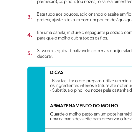
parmesão), os pinolis (ou nozes), o sal e a pimenta-
Bata tudo aos poucos, adicionando o azeite em f
3.
preferir, ajuste a textura com um pouco de água 
Em uma panela, misture o espaguete já cozido co
4.
para que o molho cubra todos os fios.
Sirva em seguida, finalizando com mais queijo rala
5.
decorar.
DICAS
- Para facilitar o pré-preparo, utilize um m
os ingredientes inteiros e triture até obte
- Substitua o pinoli ou nozes pela castanha 
ARMAZENAMENTO DO MOLHO
Guarde o molho pesto em um pote hermétic
uma camada de azeite para preservar o fresc