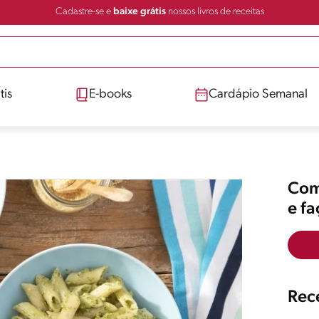
Cadastre-se e
baixe grátis
nossos livros de receitas
tis
E-books
Cardápio Semanal
Comp
e f
Rece