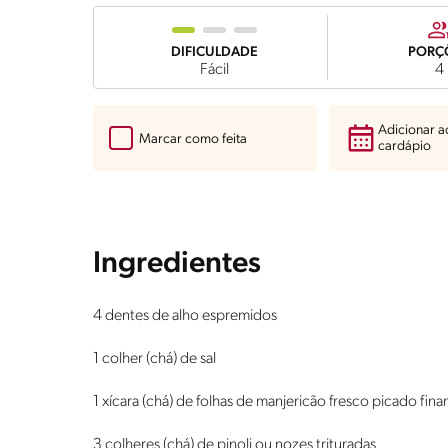
DIFICULDADE
PORÇ
Fácil
4
Adicionar 
Marcar como feita
cardápio
Ingredientes
4 dentes de alho espremidos
1 colher (chá) de sal
1 xícara (chá) de folhas de manjericão fresco picado fin
3 colheres (chá) de pinoli ou nozes trituradas