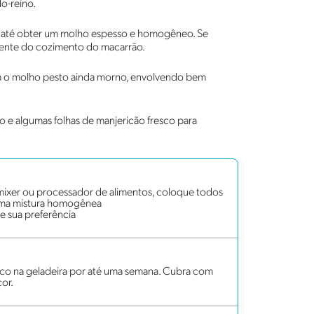
do-reino.
io até obter um molho espesso e homogêneo. Se
quente do cozimento do macarrão.
m o molho pesto ainda morno, envolvendo bem
do e algumas folhas de manjericão fresco para
ini mixer ou processador de alimentos, coloque todos
r uma mistura homogênea
de sua preferência
o na geladeira por até uma semana. Cubra com
or.