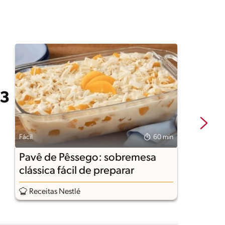
Fácil
60 min
Fá
Pavê de Pêssego: sobremesa
R
clássica fácil de preparar
F
Receitas Nestlé