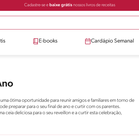
Cadastre-se e
baixe grátis
nossos livros de receitas
tis
E-books
Cardápio Semanal
 Ano
e uma ótima oportunidade para reunir amigos e familiares em torno de
de preparar para o seu final de ano e curtir com os parentes.
ceia deliciosa para o seu reveillon e a curtir esta celebração,