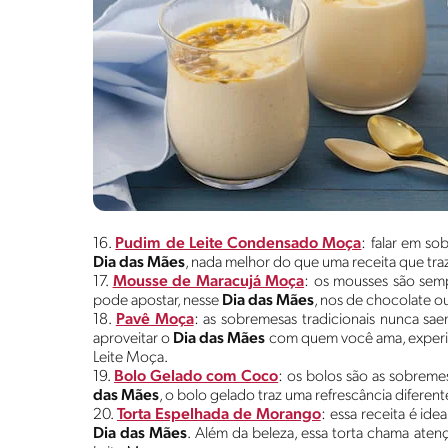
16.
Pudim de Leite Condensado Moça
: falar em s
Dia das Mães
, nada melhor do que uma receita que tra
17.
Mousse de Maracujá Moça
: os mousses são semp
pode apostar, nesse
Dia das Mães
, nos de chocolate o
18.
Pavê Moça
: as sobremesas tradicionais nunca sa
aproveitar o
Dia das Mães
com quem você ama, experim
Leite Moça.
19.
Bolo Gelado com Coco
: os bolos são as sobreme
das Mães
, o bolo gelado traz uma refrescância diferent
20.
Torta Espelhada de Morango
: essa receita é id
Dia das Mães
. Além da beleza, essa torta chama atenç