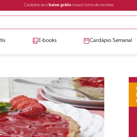
Cadastre-se e
baixe grátis
nossos livros de receitas
tis
E-books
Cardápio Semanal