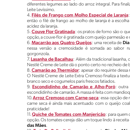
diferentes legumes ao lado do arroz integral. Para fin
Leite Levíssimo.
4.
Filés de Frango com Molho Especial de Laranja
:
então o filé de frango ao molho de laranja é a escolh
acidez da laranja.
5.
Couve Flor Gratinada
: os pratos de forno são o q
opção, a couve-flor é gratinada com queijo parmesão e
6.
Macarrão aos Quatro Queijos
: uma receita de
Dia
nessa versão a cremosidade é somada ao sabor na
gorgonzola.
7.
Lasanha de Bacalhau
: Além da tradicional lasanha,
Nestlé Creme de Leite dá o ponto certo no recheio de 
8.
Camarão ao Thermidor
: apesar do requinte dessa 
O Nestlé Creme de Leite Extra Cremoso finaliza a text
branco seco e cogumelos paris frescos fatiados.
9.
Escondidinho de Camarão e Alho-Poró
: outra
escondidinho de camarão. A massa é feita com mandio
10.
Arroz Cremoso com Carne-seca
: essa opção de 
carne seca é ainda mais acentuado com o queijo coal
praticidade!
11.
Quiche de Tomates com Manjericão
: para quem 
opção. Os tomates-cereja dão um toque lindo à receita
das Mães
.