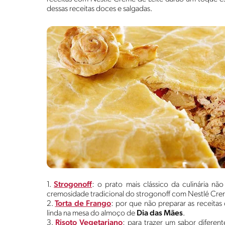
dessas receitas doces e salgadas.
1.
Strogonoff
: o prato mais clássico da culinária n
cremosidade tradicional do strogonoff com Nestlé Crem
2.
Torta de Frango
: por que não preparar as receitas
linda na mesa do almoço de
Dia das Mães
.
3.
Risoto Vegetariano
: para trazer um sabor diferen