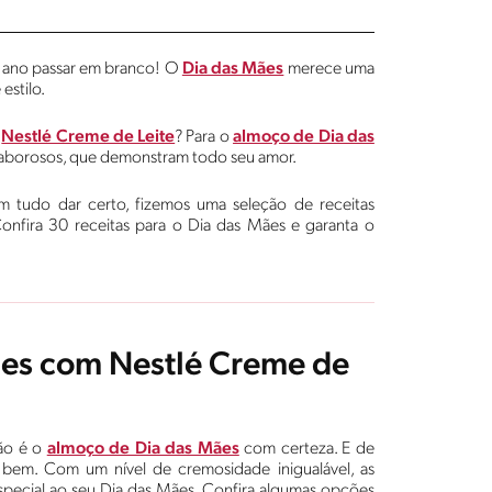
 ano passar em branco! O
Dia das Mães
merece uma
estilo.
e
Nestlé Creme de Leite
? Para o
almoço de Dia das
 saborosos, que demonstram todo seu amor.
 tudo dar certo, fizemos uma seleção de receitas
 Confira 30 receitas para o Dia das Mães e garanta o
ães com Nestlé Creme de
tão é o
almoço de Dia das Mães
com certeza. E de
bem. Com um nível de cremosidade inigualável, as
pecial ao seu Dia das Mães. Confira algumas opções