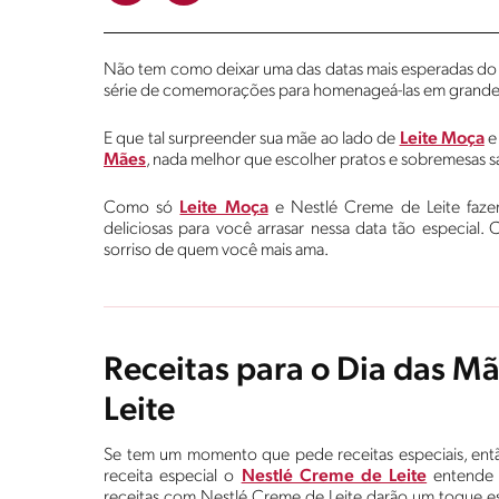
Não tem como deixar uma das datas mais esperadas do
série de comemorações para homenageá-las em grande 
E que tal surpreender sua mãe ao lado de
Leite Moça
Mães
, nada melhor que escolher pratos e sobremesas
Como só
Leite Moça
e Nestlé Creme de Leite fazem
deliciosas para você arrasar nessa data tão especial.
sorriso de quem você mais ama.
Receitas para o Dia das M
Leite
Se tem um momento que pede receitas especiais, en
receita especial o
Nestlé Creme de Leite
entende 
receitas com Nestlé Creme de Leite darão um toque es