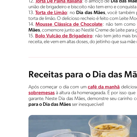
12.
Torta De Palha Italiana
: o almoço de
Dia das Mãe
união de brigadeiro e biscoito não tem erro e conquist
13.
Torta de Limão
: no
Dia das Mães
, você também p
torta de limão. O delicioso recheio é feito com Leite M
14.
Mousse Clássica de Chocolate
: não tem como r
Mães
, comemore junto ao Nestlé Creme de Leite para 
15.
Bolo Vulcão de Brigadeiro
: não tem jeito mais 
receita, ele vem em altas doses, do jeitinho que sua mã
Receitas para o Dia das M
Após começar o dia com um
café da manhã
delicios
sobremesas
à altura da homenageada. É por isso que
garante. Neste Dia das Mães, demonstre seu carinho 
para o Dia das Mães
ser inesquecível!