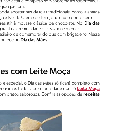
s
não estaria completo sem sobremesas saborosas. A
a qualquer um.
ode apostar nas delícias tradicionais, como a amada
oça e Nestlé Creme de Leite, que dão o ponto certo.
esistir à mousse clássica de chocolate. No
Dia das
garantir a cremosidade que sua mãe merece.
brasileiro de comemorar do que com brigadeiro. Nessa
e merece no
Dia das Mães
.
ães com Leite Moça
o e especial, o Dia das Mães só ficará completo com
 reunimos todo sabor e qualidade que só
Leite Moça
com pratos saborosos. Confira as opções de
receitas