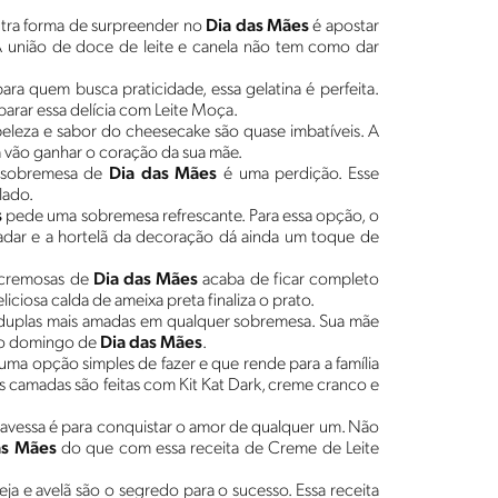
utra forma de surpreender no
Dia das Mães
é apostar
A união de doce de leite e canela não tem como dar
para quem busca praticidade, essa gelatina é perfeita.
arar essa delícia com Leite Moça.
 beleza e sabor do cheesecake são quase imbatíveis. A
 vão ganhar o coração da sua mãe.
a sobremesa de
Dia das Mães
é uma perdição. Esse
lado.
s
pede uma sobremesa refrescante. Para essa opção, o
dar e a hortelã da decoração dá ainda um toque de
 cremosas de
Dia das Mães
acaba de ficar completo
ciosa calda de ameixa preta finaliza o prato.
s duplas mais amadas em qualquer sobremesa. Sua mãe
no domingo de
Dia das Mães
.
 uma opção simples de fazer e que rende para a família
as camadas são feitas com Kit Kat Dark, creme cranco e
avessa é para conquistar o amor de qualquer um. Não
as Mães
do que com essa receita de Creme de Leite
eja e avelã são o segredo para o sucesso. Essa receita