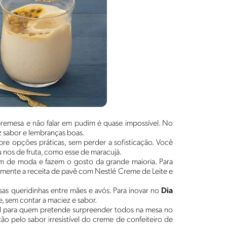
obremesa e não falar em pudim é quase impossível. No
z sabor e lembranças boas.
re opções práticas, sem perder a sofisticação. Você
u nos de fruta, como esse de maracujá.
em de moda e fazem o gosto da grande maioria. Para
ente a receita de pavê com Nestlé Creme de Leite e
sas queridinhas entre mães e avós. Para inovar no
Dia
e, sem contar a maciez e sabor.
eal para quem pretende surpreender todos na mesa no
ão pelo sabor irresistível do creme de confeiteiro de