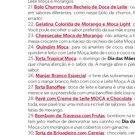
Leite Moça e morangos.
21.
Bolo Churros com Recheio de Doce de Leite
: o
em sabores diferentes, como nesse bolo de churros. 
errado!
22.
Gelatina Colorida de Morango e Moça Light
: 
Você pode escolher o sabor preferido da sua mãe e prep
23.
Cheesecake Moça de Morango
: não adianta, a
massa crocante com a maciez do recheio de Leite Moça
24.
Quindim Moça
: para os amantes de coco, ess
quindim é feito com Leite Moça, leite de coco e coco ra
25.
Torta Tropical Moça
: o domingo de
Dia das Mãe
que chama atenção é o sabor da. A manga abre o pala
sabor.
26.
Manjar Branco Especial
: o time das sobremesas
com o manjar branco, feito com coco e Leite Moça. A deli
27.
Torta Banoffee
: doce de leite e banana é uma da
merece ser surpreendida com uma banoffee deliciosa 
28.
Pavê com Creme de Leite MOÇA e Chocolate
:
toda, esse pavê traz uma mistura incrível de sabores. Su
fatias de morango.
29.
Bombom de Travessa com Frutas
: bombom na tr
tem jeito melhor de demonstrar seu carinho no
Dia d
Moça com morangos e uvas cobertos com ganache.
30.
Torta de Brigadeiro com Cerejas
: chocolate, cer