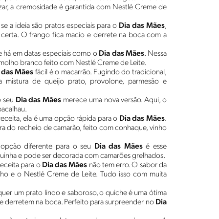
alizar, a cremosidade é garantida com Nestlé Creme de
 se a ideia são pratos especiais para o
Dia das Mães
,
a certa. O frango fica macio e derrete na boca com a
ue há em datas especiais como o
Dia das Mães
. Nessa
 molho branco feito com Nestlé Creme de Leite.
 das Mães
fácil é o macarrão. Fugindo do tradicional,
 mistura de queijo prato, provolone, parmesão e
 o seu
Dia das Mães
merece uma nova versão. Aqui, o
bacalhau.
receita, ela é uma opção rápida para o
Dia das Mães
.
ura do recheio de camarão, feito com conhaque, vinho
 opção diferente para o seu
Dia das Mães
é esse
quinha e pode ser decorada com camarões grelhados.
receita para o
Dia das Mães
não tem erro. O sabor da
ho e o Nestlé Creme de Leite. Tudo isso com muita
quer um prato lindo e saboroso, o quiche é uma ótima
 e derretem na boca. Perfeito para surpreender no
Dia