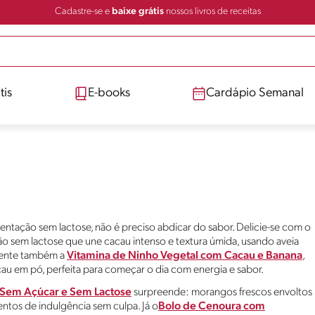
Cadastre-se e
baixe grátis
nossos livros de receitas
tis
E-books
Cardápio Semanal
entação sem lactose, não é preciso abdicar do sabor. Delicie-se com o
ão sem lactose que une cacau intenso e textura úmida, usando aveia
mente também a
Vitamina de Ninho Vegetal com Cacau e Banana
,
au em pó, perfeita para começar o dia com energia e sabor.
em Açúcar e Sem Lactose
surpreende: morangos frescos envoltos
tos de indulgência sem culpa. Já o
Bolo de Cenoura com