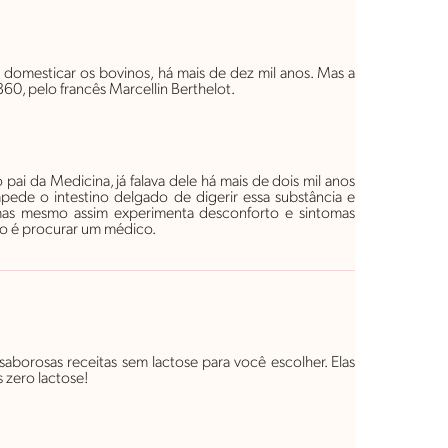
omesticar os bovinos, há mais de dez mil anos. Mas a
860, pelo francês Marcellin Berthelot.
ai da Medicina, já falava dele há mais de dois mil anos
ede o intestino delgado de digerir essa substância e
, mas mesmo assim experimenta desconforto e sintomas
ão é procurar um médico.
 saborosas receitas sem lactose para você escolher. Elas
s zero lactose!