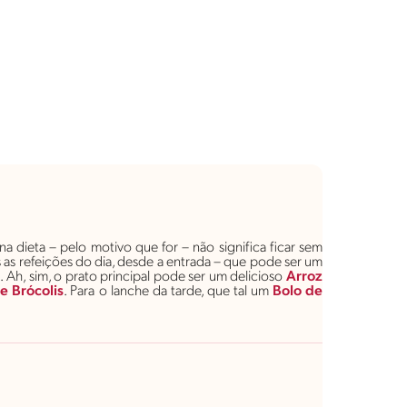
 dieta – pelo motivo que for – não significa ficar sem
s refeições do dia, desde a entrada – que pode ser um
e
. Ah, sim, o prato principal pode ser um delicioso
Arroz
e Brócolis
. Para o lanche da tarde, que tal um
Bolo
de