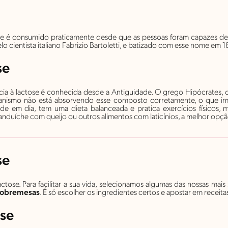
e é consumido praticamente desde que as pessoas foram capazes de d
lo cientista italiano Fabrizio Bartoletti, e batizado com esse nome em 1
se
a à lactose é conhecida desde a Antiguidade. O grego Hipócrates, o p
anismo não está absorvendo esse composto corretamente, o que imp
de em dia, tem uma dieta balanceada e pratica exercícios físicos
anduíche com queijo ou outros alimentos com laticínios, a melhor opç
se
tose. Para facilitar a sua vida, selecionamos algumas das nossas mais
sobremesas
. É só escolher os ingredientes certos e apostar em receita
ose