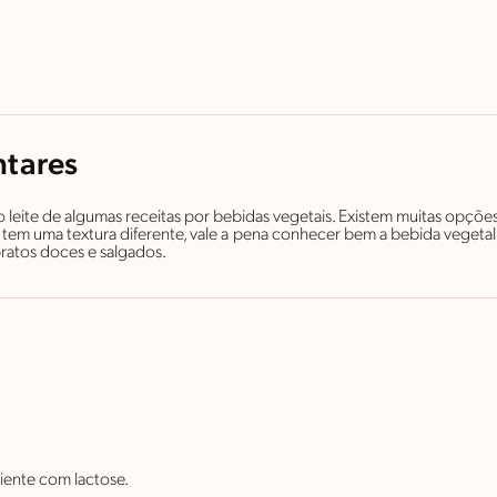
ntares
r o leite de algumas receitas por bebidas vegetais. Existem muitas opçõe
 uma textura diferente, vale a pena conhecer bem a bebida vegetal ant
ratos doces e salgados.
iente com lactose.