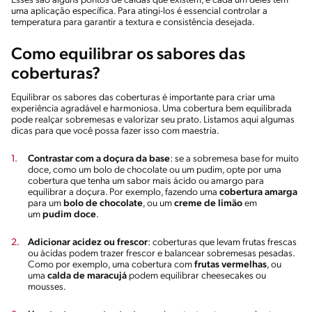
Esses são alguns pontos de caldas que existem, e cada um deles tem
uma aplicação específica. Para atingi-los é essencial controlar a
temperatura para garantir a textura e consistência desejada.
Como equilibrar os sabores das
coberturas?
Equilibrar os sabores das coberturas é importante para criar uma
experiência agradável e harmoniosa. Uma cobertura bem equilibrada
pode realçar sobremesas e valorizar seu prato. Listamos aqui algumas
dicas para que você possa fazer isso com maestria.
Contrastar com a doçura da base
: se a sobremesa base for muito
doce, como um bolo de chocolate ou um pudim, opte por uma
cobertura que tenha um sabor mais ácido ou amargo para
equilibrar a doçura. Por exemplo, fazendo uma
cobertura amarga
para um
bolo de chocolate
, ou um
creme de limão
em
um
pudim doce
.
Adicionar acidez ou frescor
: coberturas que levam frutas frescas
ou ácidas podem trazer frescor e balancear sobremesas pesadas.
Como por exemplo, uma cobertura com
frutas vermelhas
, ou
uma
calda de maracujá
podem equilibrar cheesecakes ou
mousses.