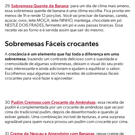
29.
Sobremesa Quente de Banana
: para um dia de clima mais ameno,
essa sobremesa quente de banana é uma ótima escolha. Fica pronta em
menos de 1h e rende 12 porções. Você vai precisar de bananas, canela,
açúcar, ovos, leite MOÇA, leite NINHO, manteiga, chocolate em pó
NESTLÉ DOIS FRADES, fermento em pó e uvas passas brancas. Essa
receita vai ao forno e é servida assim que sair do mesmo.
Sobremesas Fáceis crocantes
A
crocância é um elemento que faz toda a diferença em uma
sobremesa
, trazendo um contraste delicioso com a suavidade e
cremosidade de algumas sobremesas, deixam o visual do seu prato
mais interessante e ainda adicionam e ajudam a equilibrar o sabor.
Escolhemos aqui algumas incríveis receitas de sobremesas fáceis
crocantes para você fazer e aproveitar:
30.
Pudim Cremoso com Crocante de Amêndoas
: essa receita de
pudim é complementada por um crocante de amêndoas que vai por
cima do tradicional pudim, depois de desenformado e quando já
estiver gelado. Uma combinação incrível de texturas, e uma surpresa
agradável para quem nunca provou um pudim com crocante por cima.
31.
Creme de Nescau e Amendoim com Bananas
: nesse creme de