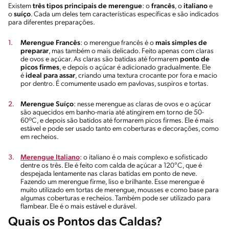
Existem
três tipos principais de merengue
: o
francês
, o
italiano
e
o
suíço
. Cada um deles tem características específicas e são indicados
para diferentes preparações.
Merengue Francês
: o merengue francês é o
mais simples de
preparar
, mas também o mais delicado. Feito apenas com claras
de ovos e açúcar. As claras são batidas até formarem
ponto de
picos firmes
, e depois o açúcar é adicionado gradualmente. Ele
é
ideal para assar
, criando uma textura crocante por fora e macio
por dentro. É comumente usado em pavlovas, suspiros e tortas.
Merengue Suíço
: nesse merengue as claras de ovos e o açúcar
são aquecidos em banho-maria até atingirem em torno de 50-
60ºC, e depois são batidos até formarem picos firmes. Ele é mais
estável e pode ser usado tanto em coberturas e decorações, como
em recheios.
Merengue Italiano
: o italiano é o mais complexo e sofisticado
dentre os três. Ele é feito com calda de açúcar a 120°C, que é
despejada lentamente nas claras batidas em ponto de neve.
Fazendo um merengue firme, liso e brilhante. Esse merengue é
muito utilizado em tortas de merengue, mousses e como base para
algumas coberturas e recheios. Também pode ser utilizado para
flambear. Ele é o mais estável e durável.
Quais os Pontos das Caldas?