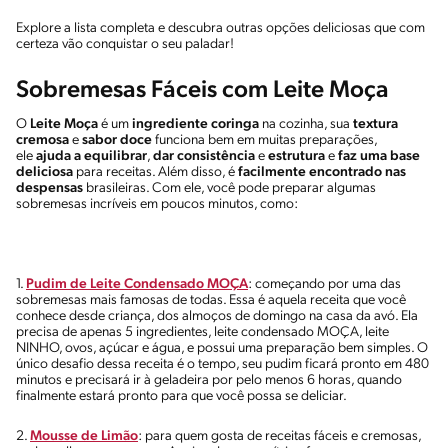
Explore a lista completa e descubra outras opções deliciosas que com
certeza vão conquistar o seu paladar!
Sobremesas Fáceis com Leite Moça
O
Leite Moça
é um
ingrediente coringa
na cozinha, sua
textura
cremosa
e
sabor doce
funciona bem em muitas preparações,
ele
ajuda a equilibrar
,
dar consistência
e
estrutura
e
faz uma base
deliciosa
para receitas. Além disso, é
facilmente encontrado nas
despensas
brasileiras. Com ele, você pode preparar algumas
sobremesas incríveis em poucos minutos, como:
1.
Pudim de Leite Condensado MOÇA
: começando por uma das
sobremesas mais famosas de todas. Essa é aquela receita que você
conhece desde criança, dos almoços de domingo na casa da avó. Ela
precisa de apenas 5 ingredientes, leite condensado MOÇA, leite
NINHO, ovos, açúcar e água, e possui uma preparação bem simples. O
único desafio dessa receita é o tempo, seu pudim ficará pronto em 480
minutos e precisará ir à geladeira por pelo menos 6 horas, quando
finalmente estará pronto para que você possa se deliciar.
2.
Mousse de Limão
: para quem gosta de receitas fáceis e cremosas,