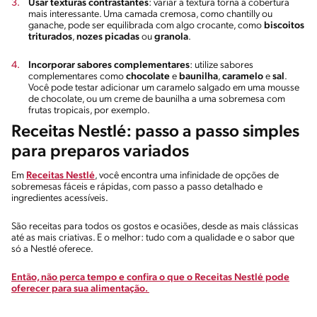
Usar texturas contrastantes
: variar a textura torna a cobertura
mais interessante. Uma camada cremosa, como chantilly ou
ganache, pode ser equilibrada com algo crocante, como
biscoitos
triturados
,
nozes picadas
ou
granola
.
Incorporar sabores complementares
: utilize sabores
complementares como
chocolate
e
baunilha
,
caramelo
e
sal
.
Você pode testar adicionar um caramelo salgado em uma mousse
de chocolate, ou um creme de baunilha a uma sobremesa com
frutas tropicais, por exemplo.
Receitas Nestlé: passo a passo simples
para preparos variados
Em
Receitas Nestlé
, você encontra uma infinidade de opções de
sobremesas fáceis e rápidas, com passo a passo detalhado e
ingredientes acessíveis.
São receitas para todos os gostos e ocasiões, desde as mais clássicas
até as mais criativas. E o melhor: tudo com a qualidade e o sabor que
só a Nestlé oferece.
Então, não perca tempo e confira o que o Receitas Nestlé pode
oferecer para sua alimentação.