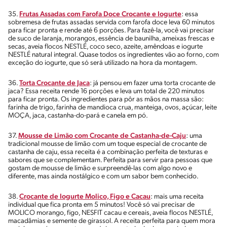
35.
Frutas Assadas com Farofa Doce Crocante e Iogurte
: essa
sobremesa de frutas assadas servida com farofa doce leva 60 minutos
para ficar pronta e rende até 6 porções. Para fazê-la, você vai precisar
de suco de laranja, morangos, essência de baunilha, ameixas frescas e
secas, aveia flocos NESTLÉ, coco seco, azeite, amêndoas e iogurte
NESTLÉ natural integral. Quase todos os ingredientes vão ao forno, com
exceção do iogurte, que só será utilizado na hora da montagem.
36.
Torta Crocante de Jaca
: já pensou em fazer uma torta crocante de
jaca? Essa receita rende 16 porções e leva um total de 220 minutos
para ficar pronta. Os ingredientes para pôr as mãos na massa são:
farinha de trigo, farinha de mandioca crua, manteiga, ovos, açúcar, leite
MOÇA, jaca, castanha-do-pará e canela em pó.
37.
Mousse de Limão com Crocante de Castanha-de-Caju
: uma
tradicional mousse de limão com um toque especial de crocante de
castanha de caju, essa receita é a combinação perfeita de texturas e
sabores que se complementam. Perfeita para servir para pessoas que
gostam de mousse de limão e surpreendê-las com algo novo e
diferente, mas ainda nostálgico e com um sabor bem conhecido.
38.
Crocante de Iogurte Molico, Figo e Cacau
: mais uma receita
individual que fica pronta em 5 minutos! Você só vai precisar de
MOLICO morango, figo, NESFIT cacau e cereais, aveia flocos NESTLÉ,
macadâmias e semente de girassol. A receita perfeita para quem mora