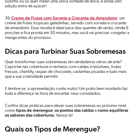
sozinho ou só quer matar uma única vontade de doce, e ainda sem
adição extra de açúcar!
39.
Creme de Frutas com Sorvete e Crocante de Amendoim
: um
creme de frutas tropicais geladinhas, servido com sorvete e crocante
de amendoim. Essa receita é ideal para dias quentes de verão, rende 6
porções e fica pronta em 30 minutos, mas você vai precisar congelar a
manga antes do processo.
Dicas para Turbinar Suas Sobremesas
Quer transformar suas sobremesas em verdadeiras obras de arte?
Capriche nas coberturas e recheios com caldas irresistíveis, frutas
frescas, chantilly, raspas de chocolate, castanhas picadas e tudo mais
que a sua criatividade permitir.
E lembre-se: a apresentação conta muito! Um prato bem montado faz
toda a diferença na hora de encantar seus convidados.
Confira dicas práticas para elevar suas sobremesas ao próximo nível,
como
tipos de merengue
,
os pontos das caldas
e
como equilibrar
os sabores das coberturas
. Vamos lá!
Quais os Tipos de Merengue?