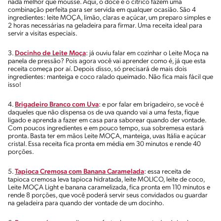
nada melhor que mousse. Aqui, o doce e o cítrico fazem uma
combinação perfeita para ser servida em qualquer ocasião. São 4
ingredientes: leite MOÇA, limão, claras e açúcar, um preparo simples e
2 horas necessárias na geladeira para firmar. Uma receita ideal para
servir a visitas especiais.
3.
Docinho de Leite Moça
: já ouviu falar em cozinhar o Leite Moça na
panela de pressão? Pois agora você vai aprender como é, já que esta
receita começa por aí. Depois disso, só precisará de mais dois
ingredientes: manteiga e coco ralado queimado. Não fica mais fácil que
isso!
4.
Brigadeiro Branco com Uva
: e por falar em brigadeiro, se você é
daqueles que não dispensa os de uva quando vai a uma festa, fique
ligado e aprenda a fazer em casa para saborear quando der vontade.
Com poucos ingredientes e em pouco tempo, sua sobremesa estará
pronta. Basta ter em mãos Leite MOÇA, manteiga, uvas Itália e açúcar
cristal. Essa receita fica pronta em média em 30 minutos e rende 40
porções.
5.
Tapioca Cremosa com Banana Caramelada
: essa receita de
tapioca cremosa leva tapioca hidratada, leite MOLICO, leite de coco,
Leite MOÇA Light e banana caramelizada, fica pronta em 110 minutos e
rende 8 porções, que você poderá servir seus convidados ou guardar
na geladeira para quando der vontade de um docinho.