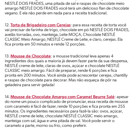
NESTLÉ DOIS FRADES, uma pitada de sal e raspas de chocolate meio
amargo NESTLÉ DOIS FRADES você terá um delicioso flan de chocolate
vegano. E ela não perde em nada para a receita tradicional.
12.
Torta de Brigadeiro com Cerejas
: para essa receita de torta você
vai precisar de farinha de trigo, chocolate em pó NESTLÉ DOIS FRADES,
avelãs torradas, ovo, manteiga, Leite MOÇA, Chocolate NESTLÉ
CLASSIC Meio Amargo, NESTLÉ Creme de Leite, e claro, cerejas. Ela
fica pronta em 50 minutos e rende 12 porções.
13.
Mousse de Chocolate
: a mousse tradicional leva apenas 4
ingredientes dos quais a maioria já devem fazer parte da sua despensa,
NESTLÉ creme de leite, claras de ovos, açúcar e chocolate NESTLÉ
CLASSIC meio amargo. Fácil de preparar, rende 6 porções e fica
pronta em 200 minutos. Você ainda pode acrescentar cerejas, chantilly
e raspas de chocolate para decorar. Mas não esqueça de pôr na
geladeira para servir gelada!
14.
Mousse de Chocolate Amargo com Caramel Beurre Salé
: apesar
do nome um pouco complicado de pronunciar, essa receita de mousse
com caramelo é fácil de fazer, rende 10 porções e fica pronta em 255
minutos. Os ingredientes necessários para fazê-la são: ovos, açúcar,
NESTLÉ creme de leite, chocolate NESTLÉ CLASSIC meio amargo,
manteiga com sal, água e uma pitada de sal. Você pode servir o
caramelo a parte, morno ou frio, como preferir.