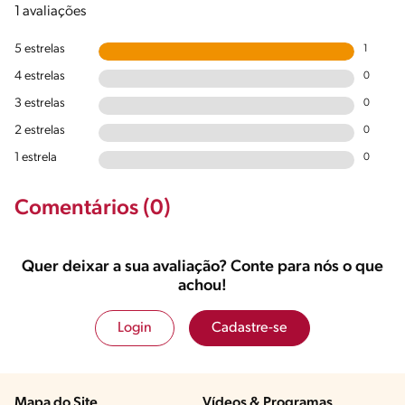
1 avaliações
5 estrelas
1
4 estrelas
0
3 estrelas
0
2 estrelas
0
1 estrela
0
Comentários (0)
Quer deixar a sua avaliação? Conte para nós o que
achou!
Login
Cadastre-se
Mapa do Site
Vídeos & Programas​