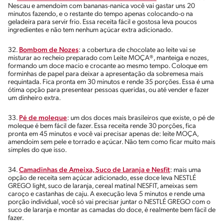
Nescau e amendoim com bananas-nanica você vai gastar uns 20
minutos fazendo, e o restante do tempo apenas colocando-o na
geladeira para servir frio. Essa receita fácil e gostosa leva poucos
ingredientes e não tem nenhum açúcar extra adicionado.
32.
Bombom de Nozes
: a cobertura de chocolate ao leite vai se
misturar ao recheio preparado com Leite MOÇA®, manteiga e nozes,
formando um doce macio e crocante ao mesmo tempo. Coloque em
forminhas de papel para deixar a apresentação da sobremesa mais
requintada. Fica pronta em 30 minutos e rende 35 porções. Essa é uma
ótima opção para presentear pessoas queridas, ou até vender e fazer
um dinheiro extra.
33.
Pé de moleque
: um dos doces mais brasileiros que existe, o pé de
moleque é bem fácil de fazer. Essa receita rende 30 porções, fica
pronta em 45 minutos e você vai precisar apenas de: leite MOÇA,
amendoim sem pele e torrado e açúcar. Não tem como ficar muito mais
simples do que isso.
34.
Camadinhas de Ameixa, Suco de Laranja e Nesfit
: mais uma
opção de receita sem açúcar adicionado, esse doce leva NESTLÉ
GREGO light, suco de laranja, cereal matinal NESFIT, ameixas sem
caroço e castanhas de caju. A execução leva 5 minutos e rende uma
porção individual, você só vai precisar juntar o NESTLÉ GREGO com o
suco de laranja e montar as camadas do doce, é realmente bem fácil de
fazer.