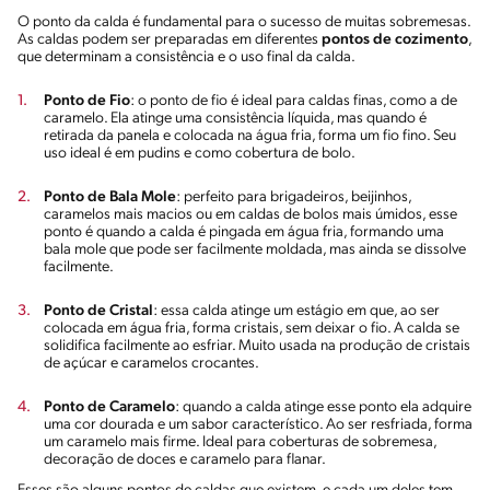
O ponto da calda é fundamental para o sucesso de muitas sobremesas.
As caldas podem ser preparadas em diferentes
pontos de cozimento
,
que determinam a consistência e o uso final da calda.
Ponto de Fio
: o ponto de fio é ideal para caldas finas, como a de
caramelo. Ela atinge uma consistência líquida, mas quando é
retirada da panela e colocada na água fria, forma um fio fino. Seu
uso ideal é em pudins e como cobertura de bolo.
Ponto de Bala Mole
: perfeito para brigadeiros, beijinhos,
caramelos mais macios ou em caldas de bolos mais úmidos, esse
ponto é quando a calda é pingada em água fria, formando uma
bala mole que pode ser facilmente moldada, mas ainda se dissolve
facilmente.
Ponto de Cristal
: essa calda atinge um estágio em que, ao ser
colocada em água fria, forma cristais, sem deixar o fio. A calda se
solidifica facilmente ao esfriar. Muito usada na produção de cristais
de açúcar e caramelos crocantes.
Ponto de Caramelo
: quando a calda atinge esse ponto ela adquire
uma cor dourada e um sabor característico. Ao ser resfriada, forma
um caramelo mais firme. Ideal para coberturas de sobremesa,
decoração de doces e caramelo para flanar.