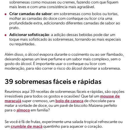
sobremesas como mousses ou cremes, fazendo com que fiquem
mais leves e com uma consistência mais agradável.
Criar camadas de sabor
: em sobremesas como bolos ou tortas,
molhar as camadas do doce com conhaque ou licor cria uma
profundidade extra, adicionando diferentes camadas de sabor ao
prato.
Adicionar sofisticação
: a adição dessas bebidas pode dar um
toque mais sofisticado às sobremesas, tornando-as mais especiais
ou requintadas.
Além disso, o álcool evapora durante o cozimento ou ao ser flambado,
deixando apenas um leve perfume e um sabor mais complexo, sem o
gosto do álcool. É importante usar o conhaque ou licor com
moderação, para não correr o risco do álcool dominar a sobremesa.
39 sobremesas fáceis e rápidas
Reunimos aqui 39 receitas de sobremesas fáceis e rápidas, são opções
irresistíveis para todos os gostos e ocasiões! Que tal um
mousse de
maracujá
super cremoso, um
bolo de caneca
de chocolate para
matar a vontade de doce, ou um pavê de biscoito Maizena perfeito
para o
almoço
em família?
Se você é fã de frutas, experimente uma salada tropical refrescante ou
um
crumble de maçã
quentinho para aquecer o coração.