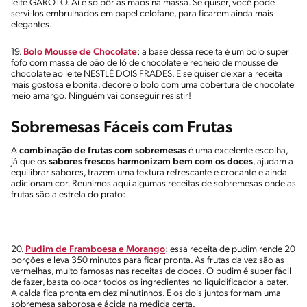
leite GAROTO. Aí é só pôr as mãos na massa. Se quiser, você pode
servi-los embrulhados em papel celofane, para ficarem ainda mais
elegantes.
19.
Bolo Mousse de Chocolate
: a base dessa receita é um bolo super
fofo com massa de pão de ló de chocolate e recheio de mousse de
chocolate ao leite NESTLÉ DOIS FRADES. E se quiser deixar a receita
mais gostosa e bonita, decore o bolo com uma cobertura de chocolate
meio amargo. Ninguém vai conseguir resistir!
Sobremesas Fáceis com Frutas
A
combinação de frutas com sobremesas
é uma excelente escolha,
já que os
sabores frescos harmonizam bem com os doces
, ajudam a
equilibrar sabores, trazem uma textura refrescante e crocante e ainda
adicionam cor. Reunimos aqui algumas receitas de sobremesas onde as
frutas são a estrela do prato:
20.
Pudim de Framboesa e Morango
: essa receita de pudim rende 20
porções e leva 350 minutos para ficar pronta. As frutas da vez são as
vermelhas, muito famosas nas receitas de doces. O pudim é super fácil
de fazer, basta colocar todos os ingredientes no liquidificador a bater.
A calda fica pronta em dez minutinhos. E os dois juntos formam uma
sobremesa saborosa e ácida na medida certa.