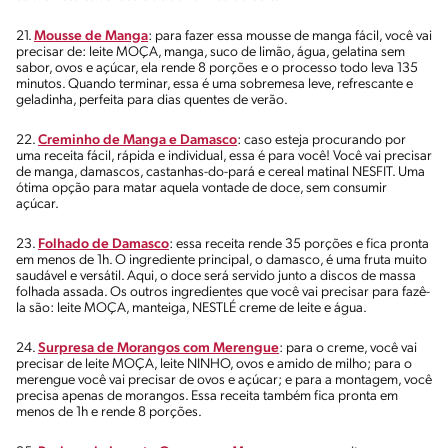
21.
Mousse de Manga
: para fazer essa mousse de manga fácil, você vai
precisar de: leite MOÇA, manga, suco de limão, água, gelatina sem
sabor, ovos e açúcar, ela rende 8 porções e o processo todo leva 135
minutos. Quando terminar, essa é uma sobremesa leve, refrescante e
geladinha, perfeita para dias quentes de verão.
22.
Creminho de Manga e Damasco
: caso esteja procurando por
uma receita fácil, rápida e individual, essa é para você! Você vai precisar
de manga, damascos, castanhas-do-pará e cereal matinal NESFIT. Uma
ótima opção para matar aquela vontade de doce, sem consumir
açúcar.
23.
Folhado de Damasco
: essa receita rende 35 porções e fica pronta
em menos de 1h. O ingrediente principal, o damasco, é uma fruta muito
saudável e versátil. Aqui, o doce será servido junto a discos de massa
folhada assada. Os outros ingredientes que você vai precisar para fazê-
la são: leite MOÇA, manteiga, NESTLÉ creme de leite e água.
24.
Surpresa de Morangos com Merengue
: para o creme, você vai
precisar de leite MOÇA, leite NINHO, ovos e amido de milho; para o
merengue você vai precisar de ovos e açúcar; e para a montagem, você
precisa apenas de morangos. Essa receita também fica pronta em
menos de 1h e rende 8 porções.