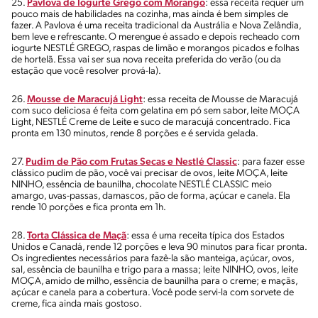
25.
Pavlova de Iogurte Grego com Morango
: essa receita requer um
pouco mais de habilidades na cozinha, mas ainda é bem simples de
fazer. A Pavlova é uma receita tradicional da Austrália e Nova Zelândia,
bem leve e refrescante. O merengue é assado e depois recheado com
iogurte NESTLÉ GREGO, raspas de limão e morangos picados e folhas
de hortelã. Essa vai ser sua nova receita preferida do verão (ou da
estação que você resolver prová-la).
26.
Mousse de Maracujá Light
: essa receita de Mousse de Maracujá
com suco deliciosa é feita com gelatina em pó sem sabor, leite MOÇA
Light, NESTLÉ Creme de Leite e suco de maracujá concentrado. Fica
pronta em 130 minutos, rende 8 porções e é servida gelada.
27.
Pudim de Pão com Frutas Secas e Nestlé Classic
: para fazer esse
clássico pudim de pão, você vai precisar de ovos, leite MOÇA, leite
NINHO, essência de baunilha, chocolate NESTLÉ CLASSIC meio
amargo, uvas-passas, damascos, pão de forma, açúcar e canela. Ela
rende 10 porções e fica pronta em 1h.
28.
Torta Clássica de Maçã
: essa é uma receita típica dos Estados
Unidos e Canadá, rende 12 porções e leva 90 minutos para ficar pronta.
Os ingredientes necessários para fazê-la são manteiga, açúcar, ovos,
sal, essência de baunilha e trigo para a massa; leite NINHO, ovos, leite
MOÇA, amido de milho, essência de baunilha para o creme; e maçãs,
açúcar e canela para a cobertura. Você pode servi-la com sorvete de
creme, fica ainda mais gostoso.