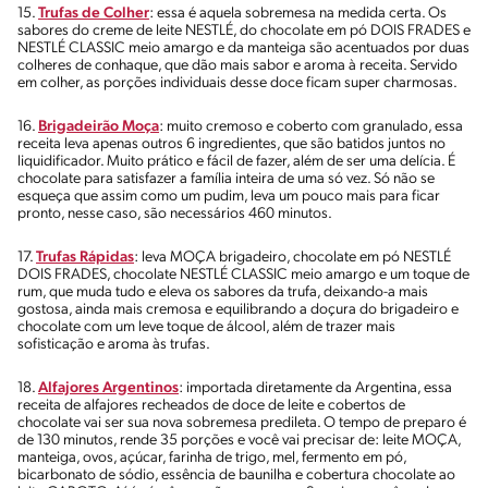
15.
Trufas de Colher
: essa é aquela sobremesa na medida certa. Os
sabores do creme de leite NESTLÉ, do chocolate em pó DOIS FRADES e
NESTLÉ CLASSIC meio amargo e da manteiga são acentuados por duas
colheres de conhaque, que dão mais sabor e aroma à receita. Servido
em colher, as porções individuais desse doce ficam super charmosas.
16.
Brigadeirão Moça
: muito cremoso e coberto com granulado, essa
receita leva apenas outros 6 ingredientes, que são batidos juntos no
liquidificador. Muito prático e fácil de fazer, além de ser uma delícia. É
chocolate para satisfazer a família inteira de uma só vez. Só não se
esqueça que assim como um pudim, leva um pouco mais para ficar
pronto, nesse caso, são necessários 460 minutos.
17.
Trufas Rápidas
: leva MOÇA brigadeiro, chocolate em pó NESTLÉ
DOIS FRADES, chocolate NESTLÉ CLASSIC meio amargo e um toque de
rum, que muda tudo e eleva os sabores da trufa, deixando-a mais
gostosa, ainda mais cremosa e equilibrando a doçura do brigadeiro e
chocolate com um leve toque de álcool, além de trazer mais
sofisticação e aroma às trufas.
18.
Alfajores Argentinos
: importada diretamente da Argentina, essa
receita de alfajores recheados de doce de leite e cobertos de
chocolate vai ser sua nova sobremesa predileta. O tempo de preparo é
de 130 minutos, rende 35 porções e você vai precisar de: leite MOÇA,
manteiga, ovos, açúcar, farinha de trigo, mel, fermento em pó,
bicarbonato de sódio, essência de baunilha e cobertura chocolate ao