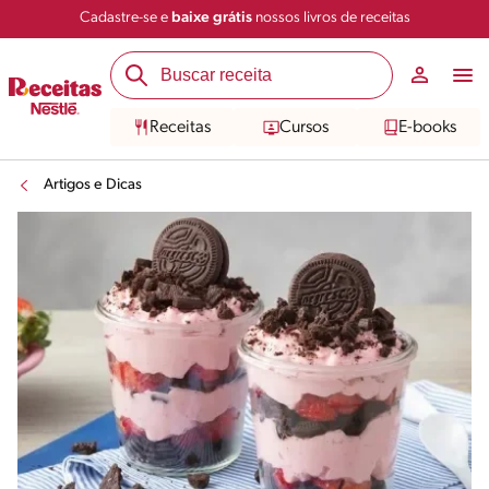
Cadastre-se e
baixe grátis
nossos livros de receitas
Receitas
Cursos
E-books
Artigos e Dicas