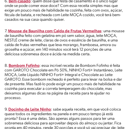
6.
Bem-casado
: quem disse que festa de casamento é o único lugar
onde se pode comer esse doce? Com essa receita simples mas que
exige um pouco mais de habilidade na cozinha, feita com ovos, açúcar,
fécula de batata, e recheada com Leite MOÇA cozido, você terá bem-
casados na sua casa quando quiser.
7.
Mousse de Baunilha com Calda de Frutas Vermelhas
: uma mousse
de baunilha feito com gelatina em pó sem sabor, água, leite MOÇA,
NESTLÉ creme de leite, claras de ovos e essência de baunilha, e uma
calda de frutas vermelhas que leva morango, framboesa, amora ou
groselha e açúcar, em 140 minutos você terá 12 porções de uma
deliciosa sobremesa doce e ácida na medida certa.
8.
Bombom Fofinho
: essa incrível receita de Bombom Fofinho é feita
com GAROTO Chocolate em Pó 50%, NINHO Forti+ Instantâneo, Leite
MOÇA, Leite Líquido NINHO Forti+ Integral e Chocolate ao Leite
GAROTO. Esse bombom recheado é perfeito para levar na bolsa e dar
de presente. Mas fazê-lo pode exigir um pouco mais de habilidade na
cozinha para executar a correta temperagem do chocolate, mas
deixamos algumas dicas na página da receita para te ajudar no
processo.
9.
Docinho de Leite Ninho
: sabe aquela receita, em que você coloca
quase todos os ingredientes na panela e em pouco tempo já está
pronta? Essa é uma delas. São apenas alguns passos para ter uma
sobremesa deliciosa para aproveitar depois do almoço ou jantar. Fica
pronta em 40 minutos, rende 30 porções e você só vai precisar de: leite