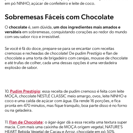
em pó NINHO, açúcar de confeiteiro e leite de coco.
Sobremesas Fáceis com Chocolate
O
chocolate
é, sem dúvida,
um dos ingredientes mais amados e
versáteis
em sobremesas, conquistando corações ao redor do mundo
com seu sabor rico e irresistível.
Se você é fã do doce, prepare-se para se encantar com receitas
cremosas e recheadas de chocolate! De pudim Prestígio e flan de
chocolate a uma torta de brigadeiro com cerejas, mousse de chocolate
e até trufas de colher, cada uma dessas opções é uma verdadeira
explosão de sabor.
10.
Pudim Prestígio
: essa receita de pudim cremoso é feita com leite
MOÇA, chocolate NESTLÉ CLASSIC meio amargo, ovos, leite NINHO e
coco e uma calda de açúcar com água. Ela rende 16 porções, e fica
pronta em 470 minutos, mas fique tranquilo, boa parte disso é no forno
ou na geladeira.
11.
Flan de Chocolate
: o ágar-ágar dá a essa receita uma textura super
macia. Com mais uma caixinha de MOÇA origem vegetal, NATURE'S
HEART Bebida Vegetal de Cacau e Arroz, chocolate em pó 50%