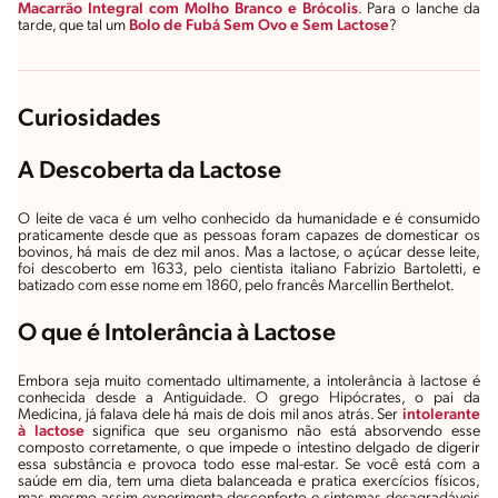
Macarrão Integral com Molho Branco e Brócolis
. Para o lanche da
tarde, que tal um
Bolo
de
Fubá
Sem
Ovo
e
Sem
Lactose
?
Curiosidades
A Descoberta da Lactose
O leite de vaca é um velho conhecido da humanidade e é consumido
praticamente desde que as pessoas foram capazes de domesticar os
bovinos, há mais de dez mil anos. Mas a lactose, o açúcar desse leite,
foi descoberto em 1633, pelo cientista italiano Fabrizio Bartoletti, e
batizado com esse nome em 1860, pelo francês Marcellin Berthelot.
O que é Intolerância à Lactose
Embora seja muito comentado ultimamente, a intolerância à lactose é
conhecida desde a Antiguidade. O grego Hipócrates, o pai da
Medicina, já falava dele há mais de dois mil anos atrás. Ser
intolerante
à lactose
significa que seu organismo não está absorvendo esse
composto corretamente, o que impede o intestino delgado de digerir
essa substância e provoca todo esse mal-estar. Se você está com a
saúde em dia, tem uma dieta balanceada e pratica exercícios físicos,