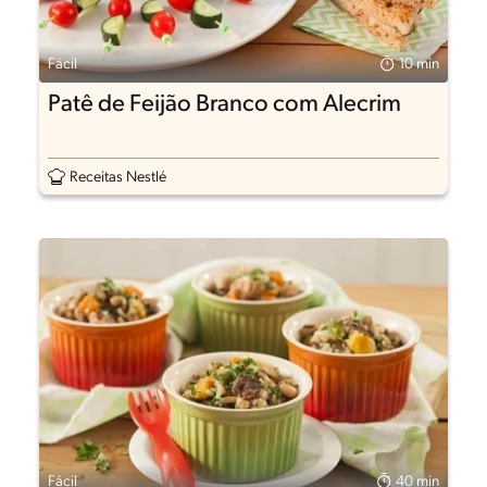
Fácil
10 min
Patê de Feijão Branco com Alecrim
Receitas Nestlé
Fácil
40 min