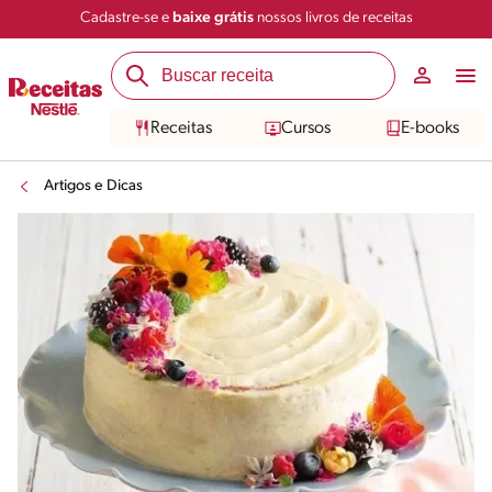
Cadastre-se e
baixe grátis
nossos livros de receitas
Receitas
Cursos
E-books
Artigos e Dicas