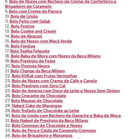
8.
Bolo de Nozes com Recheio de Creme de Confeiteiro e
Brigadeiro de Caramelo
9.
Bolo com Creme de Paçoca
10.
Bolo de Limão
11.
Bolo Feito com Galak
12.
Bolo Festivo
13.
Bolo Cookie and Cream
14.
Bolo de Abacaxi
15.
Bolo de Nozes com Maçã Verde
16.
Bolo Fondue
17.
Bolo Toalha Felpuda
18.
Bolo Baba de Moça com Nozes da Beca Milano
19.
Bolo Prestígio de Festa
20.
Bolo Floresta Negra
21.
Bolo Charge da Beca Milano
22.
Bolo KitKat com Frutas Vermelhas
23.
Bolo de Nozes com Creme de Café e Canela
24.
Bolo Prestígio com Zero Cal
25.
Bolo de Ameixa com Doce de Leite e Nozes Sem Glúten
26.
Bolo Crocante de Chocolate
27.
Bolo Mousse de Chocolate
28.
Naked Cake de Morangos
29.
Bolo Trufado de Chocolate ao Leite
30.
Bolo de Limão com Recheio de Ganache e Baba de Moça
31.
Bolo Naked de Prestígio da Beca Milano
32.
Bolo Cremoso de Chocolate e Nozes
33.
Bolo de Pera e Calda de Caramelo Cremoso
34.
Bolo de Brigadeiro e Morangos