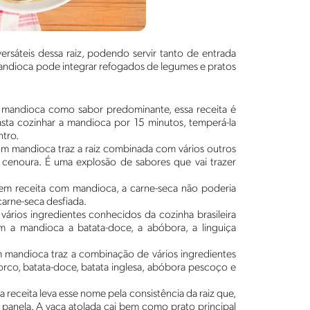
rsáteis dessa raiz, podendo servir tanto de entrada
mandioca pode integrar refogados de legumes e pratos
 mandioca como sabor predominante, essa receita é
asta cozinhar a mandioca por 15 minutos, temperá-la
tro.
om mandioca traz a raiz combinada com vários outros
 cenoura. É uma explosão de sabores que vai trazer
em receita com mandioca, a carne-seca não poderia
 carne-seca desfiada.
ários ingredientes conhecidos da cozinha brasileira
a mandioca a batata-doce, a abóbora, a linguiça
 mandioca traz a combinação de vários ingredientes
orco, batata-doce, batata inglesa, abóbora pescoço e
a receita leva esse nome pela consistência da raiz que,
panela. A vaca atolada cai bem como prato principal