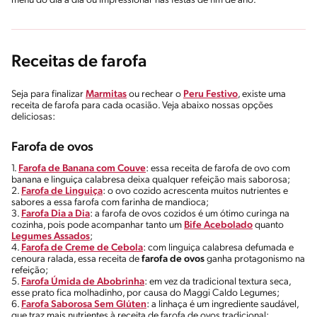
menu do dia a dia ou impressionar nas festas de fim de ano.
Receitas de farofa
Seja para finalizar
Marmitas
ou rechear o
Peru Festivo
, existe uma
receita de farofa para cada ocasião. Veja abaixo nossas opções
deliciosas:
Farofa de ovos
1.
Farofa de Banana com Couve
: essa receita de farofa de ovo com
banana e linguiça calabresa deixa qualquer refeição mais saborosa;
2.
Farofa de Linguiça
: o ovo cozido acrescenta muitos nutrientes e
sabores a essa farofa com farinha de mandioca;
3.
Farofa Dia a Dia
: a farofa de ovos
cozidos é um ótimo curinga na
cozinha, pois pode acompanhar tanto um
Bife Acebolado
quanto
Legumes Assados
;
4.
Farofa de Creme de Cebola
: com linguiça calabresa defumada e
cenoura ralada, essa receita de
farofa de ovos
ganha protagonismo na
refeição;
5.
Farofa Úmida de Abobrinha
: em vez da tradicional textura seca,
esse prato fica molhadinho, por causa do Maggi Caldo Legumes;
6.
Farofa Saborosa Sem Glúten
: a linhaça é um ingrediente saudável,
que traz mais nutrientes à receita de farofa de ovos tradicional;