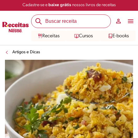
Cadastre-se e
baixe grátis
nossos livros de receitas
Receitas
Cursos
E-books
Artigos e Dicas