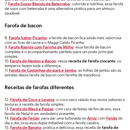
7.
Farofa Super Rápida de Beterraba
: colorida e nutritiva, essa farofa
de ovos com beterraba é uma alternativa prática para um almoço
saudável.
Farofa de bacon
8.
Farofa Sabor Picanha
: a farofa de bacon fica ainda mais saborosa
com as tiras de carne e o Maggi Caldo Picanha;
9.
Farofa Rápida com Farinha de Milho
: essa farofa de bacon
completa é o acompanhamento perfeito para um prato principal
simples;
10.
Farofa de Neston e Bacon
: nessa
receita de
farofa crocante
, os
temperos fazem toda a diferença;
11.
Farofa de Castanhas-do-pará e Jambu
: as folhas de jambu são as
estrelas dessa farofa de bacon com farinha de mandioca.
Receitas de farofas diferentes
12.
Farofa de Coco e Laranja
: o coco seco ralado traz novos sabores e
texturas à receita de farofa simples;
13.
Farofa de Maçã e Passas
: com cara de festas de fim de ano, essa
farofa de Natal é um verdadeiro presente;
14.
Farofa de Feijão
: para dar uma turbinada no
Arroz
com
Feijão
do
dia a dia, sirva essa dupla imbatível com a farofa caseira;
15.
Farofa de Banana
: prática e deliciosa, essa receita de
farofa de