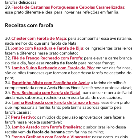
farofas deliciosas;
29.
Farofa de Castanhas Portuguesas e Cebolas Caramelizadas
:
esse prato diferente é ideal para inovar nas refeições em família.
Receitas com farofa
30.
Chester com Farofa de Maçã
: para acompanhar essa ave natalina,
nada melhor do que uma farofa de Natal;
31.
Lombo com Rapadura e Farofa de Biju
: os ingredientes brasileiros
fazem a diferença nesse prato completo;
32.
Filé de Frango Recheado com Farofa
: para elevar a carne branca
do dia a dia, faça essa
receita de farofa
para rechear frango;
33.
Lombo Suíno Recheado com Farofa de Pão
: em vez das farinhas,
são os pães franceses que formam a base dessa farofa de castanha-do-
pará;
34.
Espetinho Misto com Farofinha de Aveia
: a farinha de milho é
complementada com a Aveia Flocos Finos Nestlé nesse prato saudável;
35.
Peru Recheado com Farofa de Natal
: para deixar o peru de Natal
ainda mais saboroso, recheie-o com essa farofa de ovos cozidos;
36.
Tainha Recheada com Farofa de Limão e Ervas
: esse é um prato
que impressiona a família, tanto pela tainha saborosa quanto pela
farofa caseira;
37.
Peru Festivo
: os miúdos do peru são aproveitados para fazer a
farofa nessa receita sustentável;
38.
Lombo Assado com Farofa Brasileira
: o sabor brasileiro dessa
receita vem da
farofa de banana
com farinha de milho;
39.
Frango Grelhado com Farofa e Vinagrete
: nesse prato, os dois