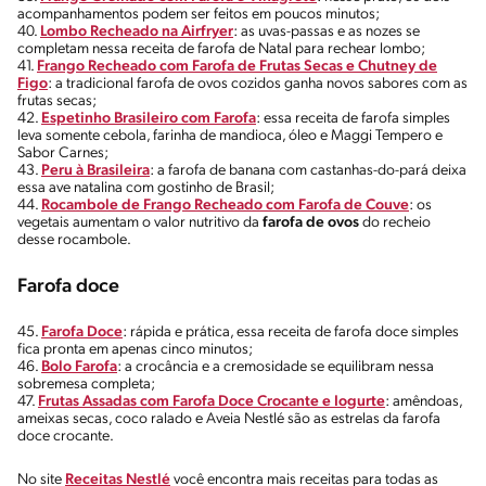
acompanhamentos podem ser feitos em poucos minutos;
40.
Lombo Recheado na Airfryer
: as uvas-passas e as nozes se
completam nessa receita de farofa de Natal para rechear lombo;
41.
Frango Recheado com Farofa de Frutas Secas e Chutney de
Figo
: a tradicional farofa de ovos cozidos ganha novos sabores com as
frutas secas;
42.
Espetinho Brasileiro com Farofa
: essa receita de farofa simples
leva somente cebola, farinha de mandioca, óleo e Maggi Tempero e
Sabor Carnes;
43.
Peru à Brasileira
: a farofa de banana com castanhas-do-pará deixa
essa ave natalina com gostinho de Brasil;
44.
Rocambole de Frango Recheado com Farofa de Couve
: os
vegetais aumentam o valor nutritivo da
farofa de ovos
do recheio
desse rocambole.
Farofa doce
45.
Farofa Doce
: rápida e prática, essa receita de farofa doce simples
fica pronta em apenas cinco minutos;
46.
Bolo Farofa
: a crocância e a cremosidade se equilibram nessa
sobremesa completa;
47.
Frutas Assadas com Farofa Doce Crocante e Iogurte
: amêndoas,
ameixas secas, coco ralado e Aveia Nestlé são as estrelas da farofa
doce crocante.
No site
Receitas Nestlé
você encontra mais receitas para todas as