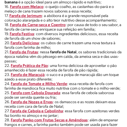
banana
é a opção ideal para um almoço rápido e nutritivo;
16.
Farofa com Melaço
: o queijo coalho, as castanhas-do-pará e o
melaço de cana trazem novos sabores a essa receita;
17.
Farofa de Jerimum
: a abóbora é a grande responsável pela
coloração alaranjada e o alto teor nutritivo desse acompanhamento;
18.
Farofa de Carne-seca e Coentro
: por causa de todo o seu sabor, a
farofa de carne-seca enriquece sua refeição em família;
19.
Farofa Festiva
: com diversos ingredientes deliciosos, essa receita
de farofa dá um show de sabores;
20.
Farofa Deliciosa
: os cubos de carne trazem uma nova textura à
farofa com farinha de milho;
21.
Farofa de Frutas
: nessa
farofa de Natal
, os sabores tradicionais da
época natalina vêm do pêssego em calda, da ameixa seca e das uvas-
passas;
22.
Farofa Prática de Pão
: uma forma deliciosa de aproveitar o pão
amanhecido é fazer essa receita de farofa de pão rápida;
23.
Farofa de Maracujá
: o suco e a polpa de maracujá dão um toque
azedo a esse prato diferente;
24.
Farofa de Tomate e Milho Verde
: essa receita de farofa com
farinha de mandioca fica muito nutritiva com o tomate e o milho-verde;
25.
Farofa com Cebola Dourada
: essa farofa de cebola saborosa
pode ser servida quente ou fria;
26.
Farofa de Nozes e Ervas
: os damascos e as nozes deixam essa
receita com cara de farofa de Natal;
27.
Farofa de Cebola e Cebolinha
: essa farofa com azeitonas verdes
faz bonito no almoço e no jantar;
28.
Farofa Panko com Frutas Secas e Amêndoas
: além de empanar
frangos e carnes, a farinha panko também pode ser usada para fazer